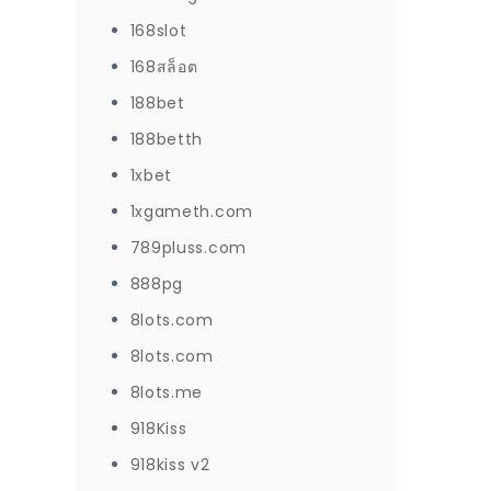
168slot
168สล็อต
188bet
188betth
1xbet
1xgameth.com
789pluss.com
888pg
8lots.com
8lots.com
8lots.me
918Kiss
918kiss v2