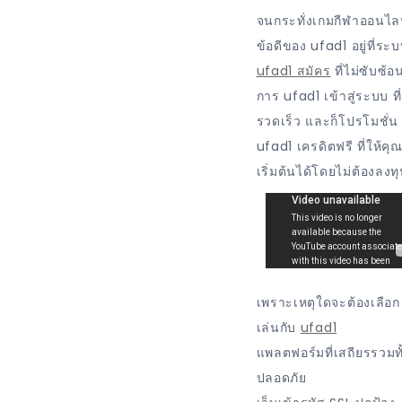
จนกระทั่งเกมกีฬาออนไล
ข้อดีของ ufad1 อยู่ที่ระ
ufad1 สมัคร
ที่ไม่ซับซ้อ
การ ufad1 เข้าสู่ระบบ ที่
รวดเร็ว และก็โปรโมชั่น
ufad1 เครดิตฟรี ที่ให้คุ
เริ่มต้นได้โดยไม่ต้องลงท
เพราะเหตุใดจะต้องเลือก
เล่นกับ
ufad1
แพลตฟอร์มที่เสถียรรวมทั
ปลอดภัย