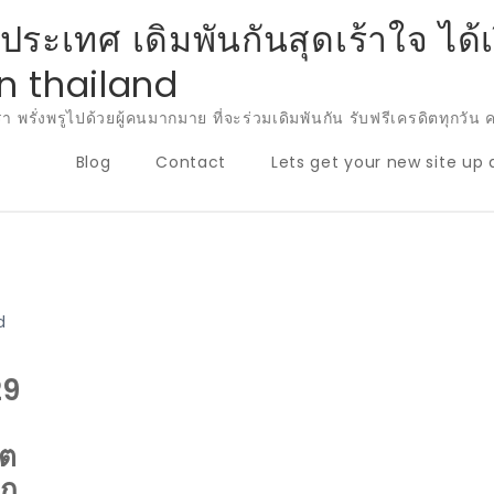
ะเทศ เดิมพันกันสุดเร้าใจ ได้เง
n thailand
รั่งพรูไปด้วยผู้คนมากมาย ที่จะร่วมเดิมพันกัน รับฟรีเครดิตทุกว
Blog
Contact
Lets get your new site up 
d
29
ิต
าก