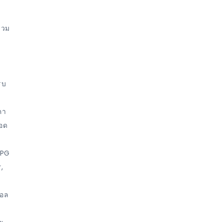
งรวม
รบ
คา
ทอด
 PG
,
บอล