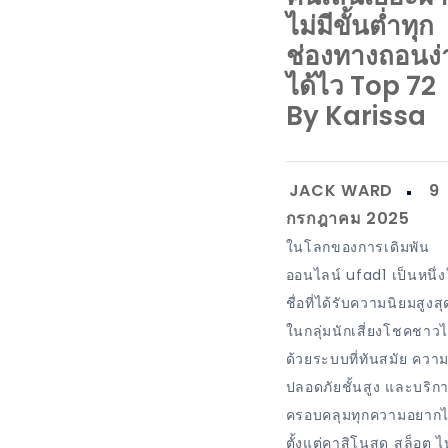
ไม่มีขั้นต่ำทุก
ช่องทางถอนง่
ได้ไว Top 72
By Karissa
ในโลกของการเดิมพัน
ออนไลน์ ufad1 เป็นหนึ่
ชื่อที่ได้รับความนิยมสูงสุ
ในกลุ่มนักเสี่ยงโชคชาว
ด้วยระบบที่ทันสมัย ควา
ปลอดภัยชั้นสูง และบริการ
ครอบคลุมทุกความอยากไ
ตั้งแต่คาสิโนสด สล็อต ไ