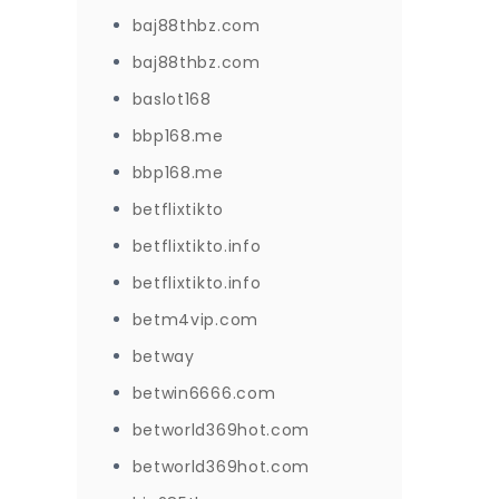
baj88thbz.com
baj88thbz.com
baslot168
bbp168.me
bbp168.me
betflixtikto
betflixtikto.info
betflixtikto.info
betm4vip.com
betway
betwin6666.com
betworld369hot.com
betworld369hot.com