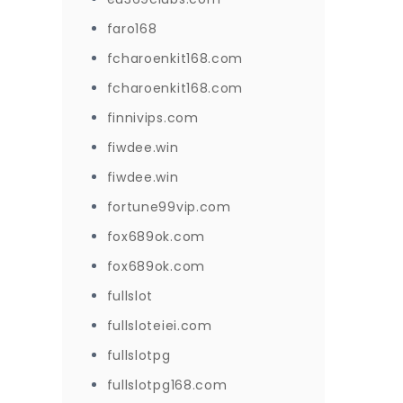
faro168
fcharoenkit168.com
fcharoenkit168.com
finnivips.com
fiwdee.win
fiwdee.win
fortune99vip.com
fox689ok.com
fox689ok.com
fullslot
fullsloteiei.com
fullslotpg
fullslotpg168.com