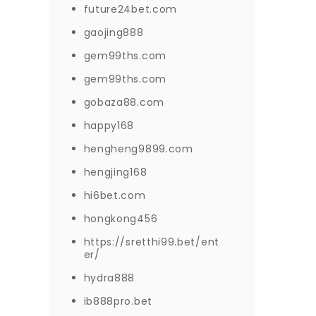
future24bet.com
gaojing888
gem99ths.com
gem99ths.com
gobaza88.com
happy168
hengheng9899.com
hengjing168
hi6bet.com
hongkong456
https://sretthi99.bet/ent
er/
hydra888
ib888pro.bet