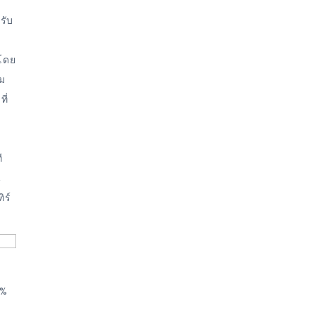
รับ
 โดย
รม
ี่
ี
น
ิร์
0%
ก