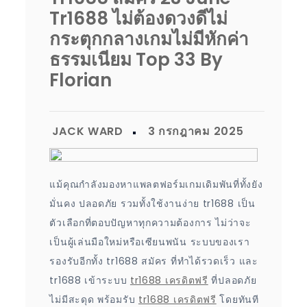
Tr1688 ไม่ต้องดวงดีไม่
กระตุกกลางเกมไม่มีหักค่า
ธรรมเนียม Top 33 By
Florian
แม้คุณกำลังมองหาแพลตฟอร์มเกมเดิมพันที่ทั้งยัง
มั่นคง ปลอดภัย รวมทั้งใช้งานง่าย tr1688 เป็น
ตัวเลือกที่ตอบปัญหาทุกความต้องการ ไม่ว่าจะ
เป็นผู้เล่นมือใหม่หรือเซียนพนัน ระบบของเรา
รองรับอีกทั้ง tr1688 สมัคร ที่ทำได้รวดเร็ว และ
tr1688 เข้าระบบ
tr1688 เครดิตฟรี
ที่ปลอดภัย
ไม่มีสะดุด พร้อมรับ
tr1688 เครดิตฟรี
โดยทันที