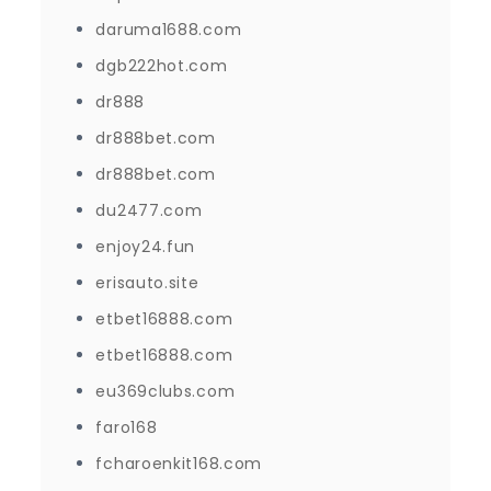
daruma1688.com
dgb222hot.com
dr888
dr888bet.com
dr888bet.com
du2477.com
enjoy24.fun
erisauto.site
etbet16888.com
etbet16888.com
eu369clubs.com
faro168
fcharoenkit168.com