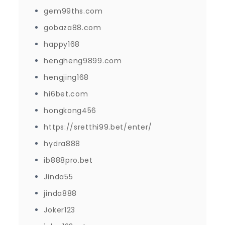
gem99ths.com
gobaza88.com
happy168
hengheng9899.com
hengjing168
hi6bet.com
hongkong456
https://sretthi99.bet/enter/
hydra888
ib888pro.bet
Jinda55
jinda888
Joker123