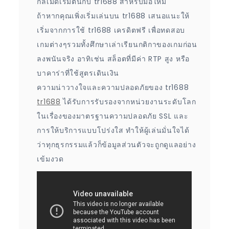
กลเม็ดเริ่มต้นกับ tr1688 สำหรับมือใหม่
ถ้าหากคุณเพิ่งเริ่มเล่นบน tr1688 เสนอแนะให้
เริ่มจากการใช้ tr1688 เครดิตฟรี เพื่อทดสอบ
เกมต่างๆรวมทั้งศึกษาเล่าเรียนกติกาของเกมก่อน
ลงพนันจริง อาทิเช่น สล็อตที่มีค่า RTP สูง หรือ
บาคาร่าที่ใช้สูตรเดินเงิน
ความน่าวางใจและความปลอดภัยของ tr1688
tr1688
ได้รับการรับรองจากหน่วยงานระดับโลก
ในเรื่องของมาตรฐานความปลอดภัย SSL และ
การให้บริการแบบโปร่งใส ทำให้ผู้เล่นมั่นใจได้
ว่าทุกธุรกรรมแล้วก็ข้อมูลส่วนตัวจะถูกดูแลอย่าง
เข้มงวด