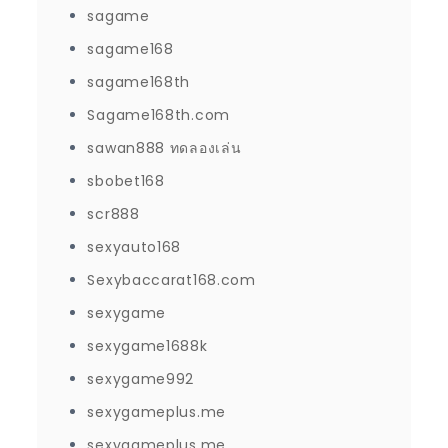
sagame
sagame168
sagame168th
Sagame168th.com
sawan888 ทดลองเล่น
sbobet168
scr888
sexyauto168
Sexybaccarat168.com
sexygame
sexygame1688k
sexygame992
sexygameplus.me
sexygameplus.me