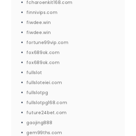
fcharoenkit168.com
finnivips.com
fiwdee.win
fiwdee.win
fortune99vip.com
fox689ok.com
fox689ok.com
fullslot
fullsloteiei.com
fullslotpg
fullslotpg168.com
future24bet.com
gaojing888
gem99ths.com