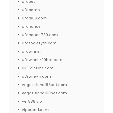
ufabet
ufabomb
ufad168.com
ufanance
ufanance789.com
ufasocietyth.com
ufawinner
ufawinner99bet.com
uk369clubs.com
ut9winwin.com
vegasisland168bet.com
vegasisland168bet.com
ver888.vip
viperpro1.com