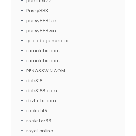
puntaek77
Pussy888
pussy888fun
pussy888win
qr code generator
ramclubx.com
ramclubx.com
RENO88WIN.COM
rich818
rich8188.com
rizzbetx.com
rocket45
rockstar66
royal online