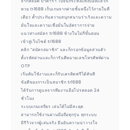
จากสล็อต บาคาร่า ไปจนกระทั่งแทงบอลแล้วก็
หวย tr1688 เก็บเกมจากค่ายชั้นหนึ่งไว้ภายในที่
เดียว ค้ำประกันความสนุกสนานร่าเริงและความ
มั่นใจและความเชื่อมั่นในอัตราการจ่าย
แนวทางสมัคร tr1688 ข้างในไม่กี่ขั้นตอน
เข้าสู่เว็บไซต์ tr1688
คลิก “สมัครสมาชิก” และก็กรอกข้อมูลส่วนตัว
ตั้งรหัสผ่านและก็การันตีหมายเลขโทรศัพท์ผ่าน
OTP
เริ่มต้นใช้งานและก็รับเครดิตฟรีได้ทันที
ข้อดีของการเป็นสมาชิก tr1688
ได้รับการดูแลจากทีมงานมือโปรตลอด 24
ชั่วโมง
ระบบเกมเสถียร เล่นได้ไม่มีสะดุด
สามารถใช้งานผ่านมือถือทุกรุ่น ทุกระบบ
มีรีวิวจากผู้เล่นจริง ยืนยันความน่าวางใจ