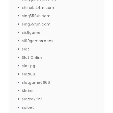
shinobi24hr.com
sing55fun.com
sing55fun.com
six9game
sl99games.com
slot
Slot Online
slot pg
slot168
slotgame6666
Slotxo
slotxo24hr
soibet