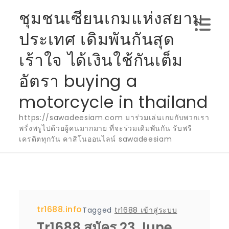
Skip
ชุมชนเซียนเกมแห่งสยาม
to
ประเทศ เดิมพันกันสุด
content
เร้าใจ ได้เงินใช้กันเต็ม
อัตรา buying a
motorcycle in thailand
https://sawadeesiam.com มาร่วมเล่นเกมกับพวกเรา
พรั่งพรูไปด้วยผู้คนมากมาย ที่จะร่วมเดิมพันกัน รับฟรี
เครดิตทุกวัน คาสิโนออนไลน์ sawadeesiam
tr1688.info
Tagged
tr1688 เข้าสู่ระบบ
Tr1688 สมัคร 23 June