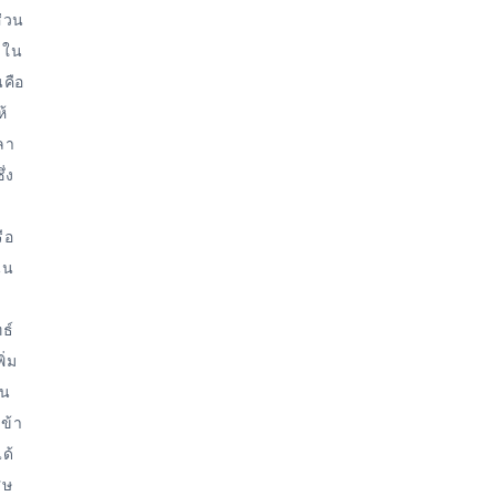
่วน
บใน
นคือ
ห้
ลา
ึ่ง
ือ
นน
ธ์
ิ่ม
่น
ข้า
ได้
ศษ