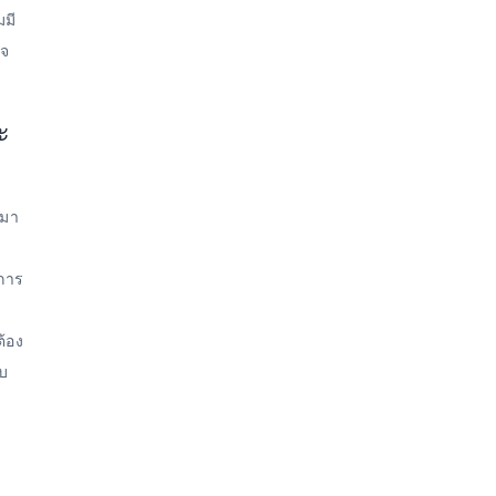
มมี
ใจ
ะ
ามา
ร
การ
ต้อง
ับ
ม
น