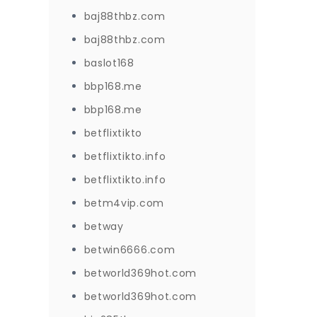
baj88thbz.com
baj88thbz.com
baslot168
bbp168.me
bbp168.me
betflixtikto
betflixtikto.info
betflixtikto.info
betm4vip.com
betway
betwin6666.com
betworld369hot.com
betworld369hot.com