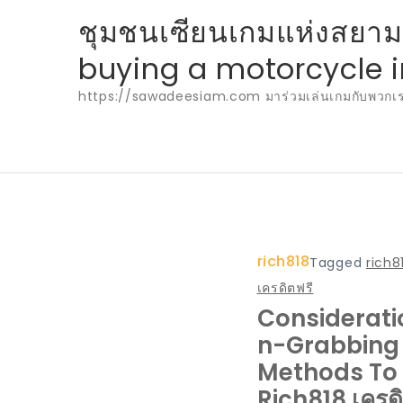
Skip
ชุมชนเซียนเกมแห่งสยามปร
to
buying a motorcycle i
content
https://sawadeesiam.com มาร่วมเล่นเกมกับพวกเรา พ
rich818
Tagged
rich8
เครดิตฟรี
Considerati
N-Grabbing
Methods To
Rich818 เครด