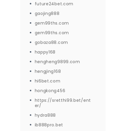
future24bet.com
gaojing888
gem99ths.com
gem99ths.com
gobaza88.com
happy168
hengheng9899.com
hengjing168
hi6bet.com
hongkong456
https://sretthi99.bet/ent
er/
hydra888
ib888pro.bet