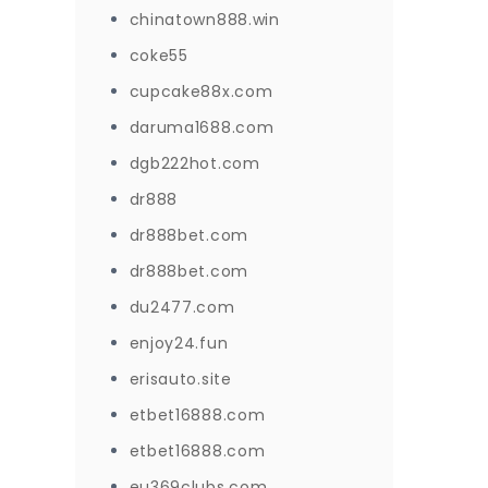
chinatown888.win
coke55
cupcake88x.com
daruma1688.com
dgb222hot.com
dr888
dr888bet.com
dr888bet.com
du2477.com
enjoy24.fun
erisauto.site
etbet16888.com
etbet16888.com
eu369clubs.com