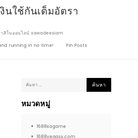
ินใช้กันเต็มอัตรา
ัน คาสิโนออนไลน์ sawadeesiam
and running in no time!
Pin Posts
ค้นหา
สำหรับ:
หมวดหมู่
1688sagame
1688vegasx.com