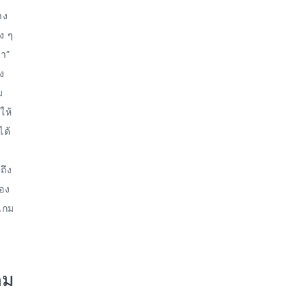
าง
ง ๆ
ลา”
ง
ม
ให้
ได้
ถึง
อง
เกม
กม