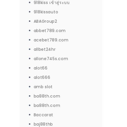
918kiss เข้าสู่ระบบ
918kissauto
ABAGroup2
abbet789.com
acebet789.com
allbet24hr
allone745s.com
alot66
alot666
amb slot
ba88th.com
ba88th.com
Baccarat
baj88thb