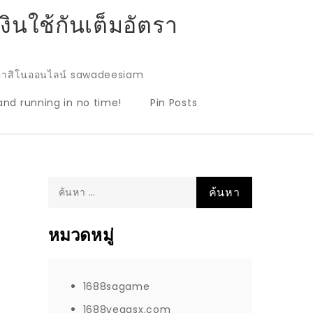
ินใช้กันเต็มอัตรา
ัน คาสิโนออนไลน์ sawadeesiam
and running in no time!
Pin Posts
ค้นหา
สำหรับ:
หมวดหมู่
1688sagame
1688vegasx.com