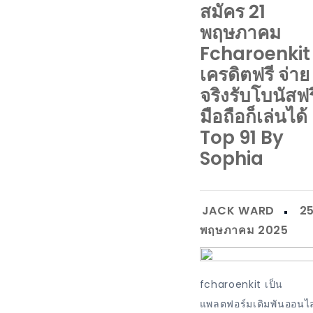
สมัคร 21
พฤษภาคม
Fcharoenkit
เครดิตฟรี จ่าย
จริงรับโบนัสฟร
มือถือก็เล่นได้
Top 91 By
Sophia
fcharoenkit เป็น
แพลตฟอร์มเดิมพันออนไ