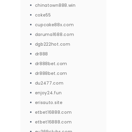
chinatown888.win
coke55
cupcake88x.com
daruma1688.com
dgb222hot.com
dr888
dr888bet.com
dr888bet.com
du2477.com
enjoy24.fun
erisauto.site
etbet16888.com
etbet16888.com
eu369clubs.com