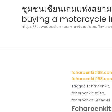
Skip
ชุมชนเซียนเกมแห่งสยามปร
to
buying a motorcycle i
content
https://sawadeesiam.com มาร่วมเล่นเกมกับพวกเรา พ
fcharoenkit168.co
fcharoenkit168.co
Tagged
fcharoenkit
,
fcharoenkit สมัคร
,
fcharoenkit เครดิตฟรี
Fcharoenkit