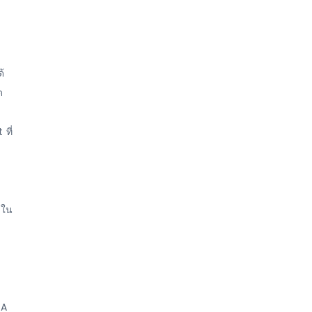
y
ด้
ด
ที่
จใน
SA