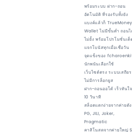
พร้อมระบบ ฝาก-ถอน
อัตโนมัติ ที่รองรับทั้งยัง
แบงค์แล้วก็ TrueMone
Wallet ไม่มีขั้นต่ำ ถอนไ
ไม่ยั้ง พร้อมโปรโมชั่นเด็
แจกโบนัสทุกเมื่อเชื่อวัน
จุดแข็งของ fcharoenkit 
นักพนันเลือกใช้
เว็บไซต์ตรง ระบบเสถียร
ไม่มีการล็อกยูส
ฝาก-ถอนออโต้ เร็วทันใ
10 วินาที
สล็อตแตกง่ายจากค่ายดัง
PG, JILI, Joker,
Pragmatic
คาสิโนสดจากค่ายใหญ่ 