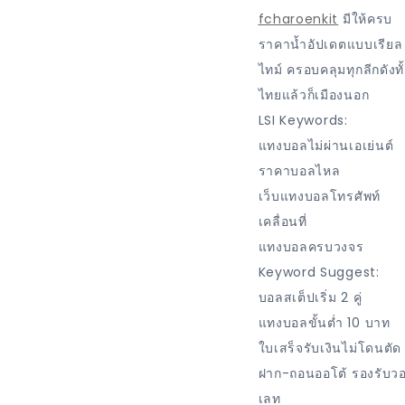
fcharoenkit
มีให้ครบ
ราคาน้ำอัปเดตแบบเรียล
ไทม์ ครอบคลุมทุกลีกดังทั
ไทยแล้วก็เมืองนอก
LSI Keywords:
แทงบอลไม่ผ่านเอเย่นต์
ราคาบอลไหล
เว็บแทงบอลโทรศัพท์
เคลื่อนที่
แทงบอลครบวงจร
Keyword Suggest:
บอลสเต็ปเริ่ม 2 คู่
แทงบอลขั้นต่ำ 10 บาท
ใบเสร็จรับเงินไม่โดนตัด
ฝาก-ถอนออโต้ รองรับว
เลท