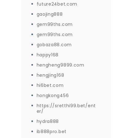
future24bet.com
gaojing888
gem99ths.com
gem99ths.com
gobaza88.com
happy168
hengheng9899.com
hengjing168
hi6bet.com
hongkong456
https://sretthi99.bet/ent
er/
hydra888
ib888pro.bet