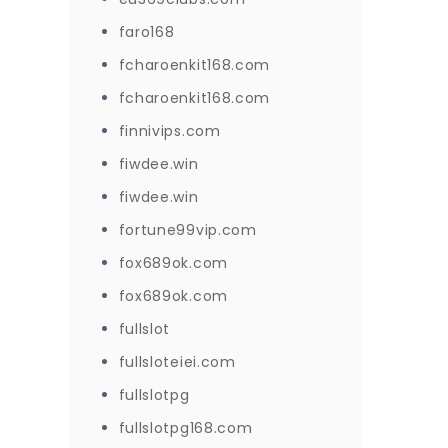
faro168
fcharoenkit168.com
fcharoenkit168.com
finnivips.com
fiwdee.win
fiwdee.win
fortune99vip.com
fox689ok.com
fox689ok.com
fullslot
fullsloteiei.com
fullslotpg
fullslotpg168.com