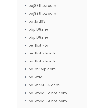
baj88thbz.com
baj88thbz.com
baslot168
bbp168.me
bbp168.me
betflixtikto
betflixtikto.info
betflixtikto.info
betm4vip.com
betway
betwin6666.com
betworld369hot.com
betworld369hot.com