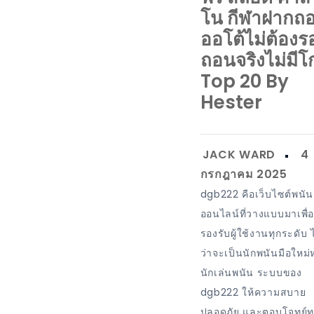
โน กีฬาฝากถ
ออโต้ไม่ต้องร
ถอนจริงไม่มีโ
Top 20 By
Hester
dgb222 คือเว็บไซต์พนัน
ออนไลน์ที่วางแบบมาเพื่
รองรับผู้ใช้งานทุกระดับ ไ
ว่าจะเป็นนักพนันมือใหม่
นักเล่นพนัน ระบบของ
dgb222 ให้ความสบาย
ปลอดภัย และตอบโจทย์ท