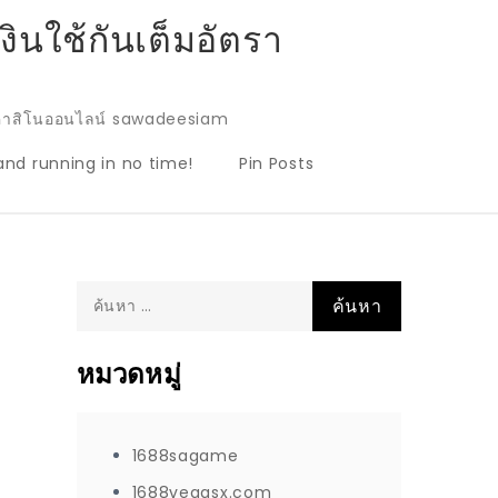
ินใช้กันเต็มอัตรา
ัน คาสิโนออนไลน์ sawadeesiam
and running in no time!
Pin Posts
ค้นหา
สำหรับ:
หมวดหมู่
1688sagame
1688vegasx.com