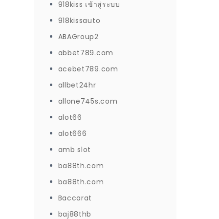
918kiss เข้าสู่ระบบ
918kissauto
ABAGroup2
abbet789.com
acebet789.com
allbet24hr
allone745s.com
alot66
alot666
amb slot
ba88th.com
ba88th.com
Baccarat
baj88thb