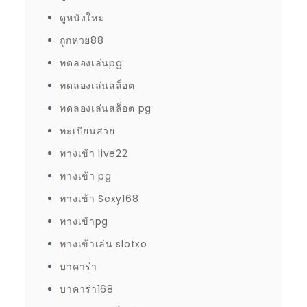
ดูหนังใหม่
ถูกหวย88
ทดลองเล่นpg
ทดลองเล่นสล็อต
ทดลองเล่นสล็อต pg
ทะเบียนสวย
ทางเข้า live22
ทางเข้า pg
ทางเข้า Sexy168
ทางเข้าpg
ทางเข้าเล่น slotxo
บาคาร่า
บาคาร่า168