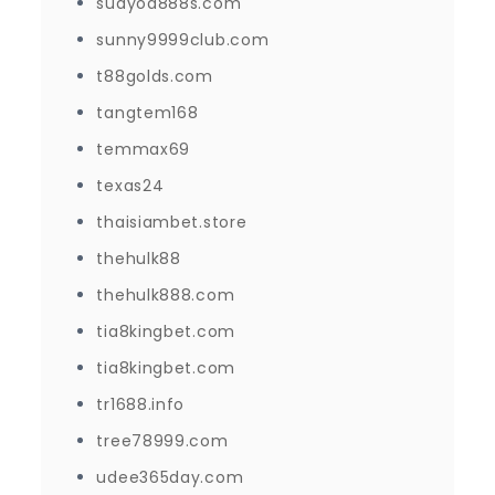
sudyod888s.com
sunny9999club.com
t88golds.com
tangtem168
temmax69
texas24
thaisiambet.store
thehulk88
thehulk888.com
tia8kingbet.com
tia8kingbet.com
tr1688.info
tree78999.com
udee365day.com