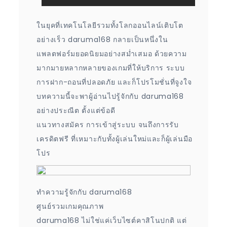
ในยุคที่เทคโนโลยีรวมทั้งโลกออนไลน์เติบโต
อย่างเร็ว daruma168 กลายเป็นหนึ่งใน
แพลตฟอร์มยอดนิยมอย่างสม่ำเสมอ ด้วยความ
มากมายหลากหลายของเกมที่ให้บริการ ระบบ
การฝาก-ถอนที่ปลอดภัย และก็โปรโมชั่นที่จูงใจ
บทความนี้จะพาผู้อ่านไปรู้จักกับ daruma168
อย่างประณีต ตั้งแต่ข้อดี
แนวทางสมัคร การเข้าสู่ระบบ จนถึงการรับ
เครดิตฟรี ที่เหมาะกับทั้งผู้เล่นใหม่และก็ผู้เล่นมือ
โปร
ทำความรู้จักกับ daruma168
ศูนย์รวมเกมคุณภาพ
daruma168 ไม่ใช่แค่เว็บไซต์คาสิโนปกติ แต่