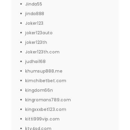
Jinda55
jinda888
Joker123
joker123auto
joker123th
Joker123th.com
judhai168
khumsup888.me
kimchibetbet.com
kingdom66n
kingromans789.com
kingxxxbet123.com
kitti999vip.com
ktv4sd.com