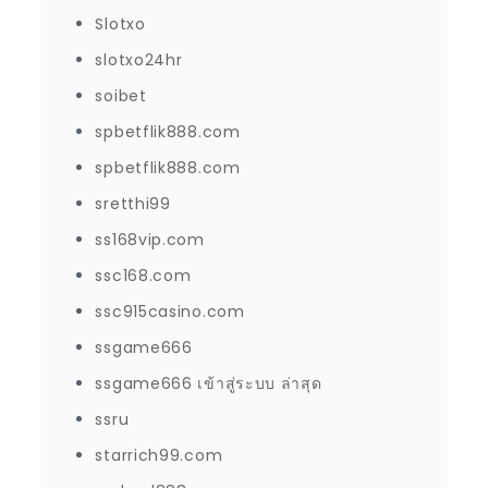
Slotxo
slotxo24hr
soibet
spbetflik888.com
spbetflik888.com
sretthi99
ss168vip.com
ssc168.com
ssc915casino.com
ssgame666
ssgame666 เข้าสู่ระบบ ล่าสุด
ssru
starrich99.com