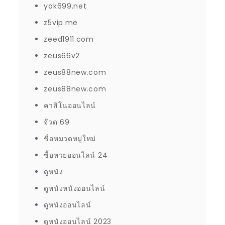
yak699.net
z5vip.me
zeed1911.com
zeus66v2
zeus88new.com
zeus88new.com
คาสิโนออนไลน์
จ๊วด 69
ชื่อหมวดหมู่ใหม่
ซื้อหวยออนไลน์ 24
ดูหนัง
ดูหนังหนังออนไลน์
ดูหนังออนไลน์
ดูหนังออนไลน์ 2023