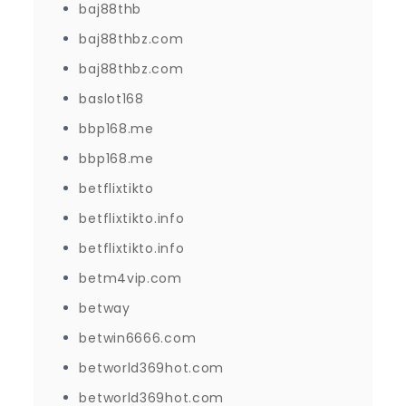
baj88thb
baj88thbz.com
baj88thbz.com
baslot168
bbp168.me
bbp168.me
betflixtikto
betflixtikto.info
betflixtikto.info
betm4vip.com
betway
betwin6666.com
betworld369hot.com
betworld369hot.com