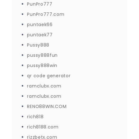
PunPro777
PunPro777.com
puntaek66
puntaek77
Pussy888
pussy888fun
pussy888win
qr code generator
ramclubx.com
ramclubx.com
RENO88WIN.COM
rich818
rich8188.com
rizzbetx.com