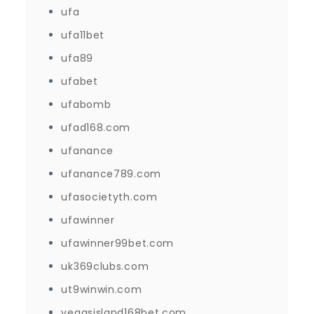
ufa
ufa11bet
ufa89
ufabet
ufabomb
ufad168.com
ufanance
ufanance789.com
ufasocietyth.com
ufawinner
ufawinner99bet.com
uk369clubs.com
ut9winwin.com
vegasisland168bet.com