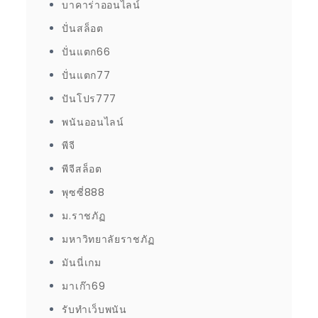
บาคาร่าออนไลน์
ปั่นสล็อต
ปั่นแตก66
ปั่นแตก77
ปันโปร777
พนันออนไลน์
พีจี
พีจีสล็อต
พุซซี่888
ม.ราชภัฏ
มหาวิทยาลัยราชภัฏ
มันนี่เกม
มาเก๊า69
รับทำเว็บพนัน