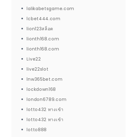
lalikabetsgame.com
lcbet444.com
lion123สล็อต
lionth168.com
lionth168.com
Live22
live22slot
lnw365bet.com
lockdown168
london6789.com
lotto432 ทางเข้า
lotto432 ทางเข้า
lotto888