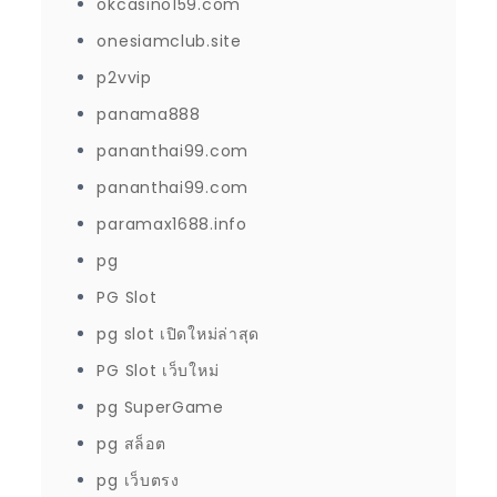
okcasino159.com
onesiamclub.site
p2vvip
panama888
pananthai99.com
pananthai99.com
paramax1688.info
pg
PG Slot
pg slot เปิดใหม่ล่าสุด
PG Slot เว็บใหม่
pg SuperGame
pg สล็อต
pg เว็บตรง