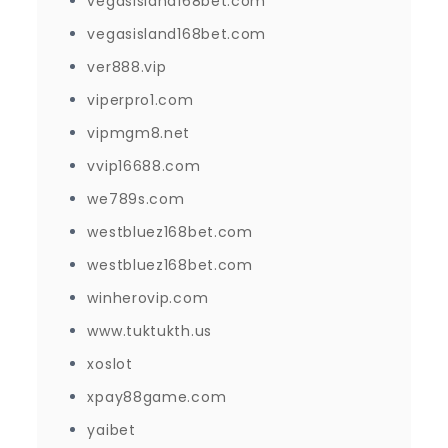
vegasisland168bet.com
vegasisland168bet.com
ver888.vip
viperpro1.com
vipmgm8.net
vvip16688.com
we789s.com
westbluez168bet.com
westbluez168bet.com
winherovip.com
www.tuktukth.us
xoslot
xpay88game.com
yaibet