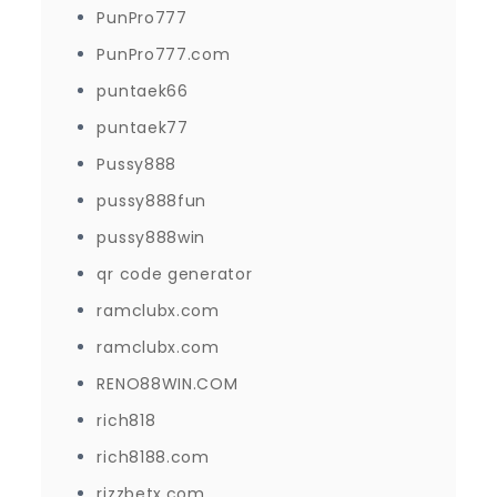
PunPro777
PunPro777.com
puntaek66
puntaek77
Pussy888
pussy888fun
pussy888win
qr code generator
ramclubx.com
ramclubx.com
RENO88WIN.COM
rich818
rich8188.com
rizzbetx.com