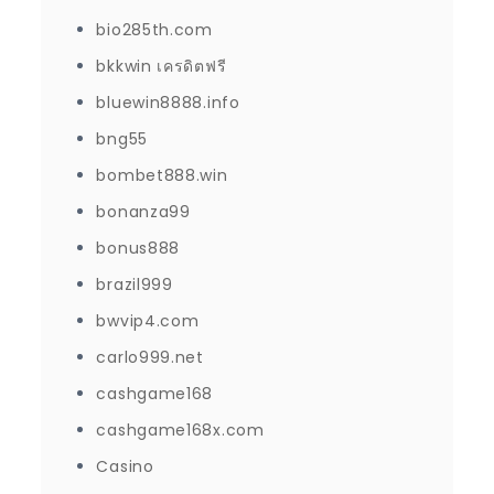
bio285th.com
bkkwin เครดิตฟรี
bluewin8888.info
bng55
bombet888.win
bonanza99
bonus888
brazil999
bwvip4.com
carlo999.net
cashgame168
cashgame168x.com
Casino