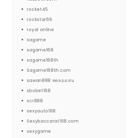
rocket45
rockstar66
royal online
sagame
sagame168
sagame168th
Sagame168th.com
sawan888 ทดลองเล่น
sbobet168
scr888
sexyauto168
Sexybaccarat168.com
sexygame