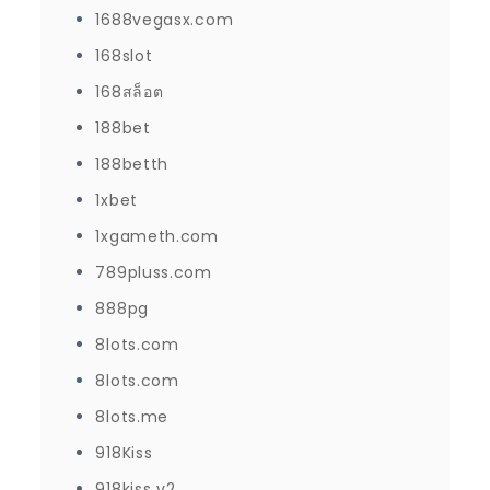
1688vegasx.com
168slot
168สล็อต
188bet
188betth
1xbet
1xgameth.com
789pluss.com
888pg
8lots.com
8lots.com
8lots.me
918Kiss
918kiss v2