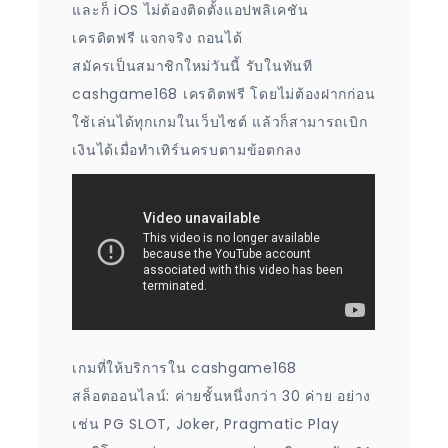
และก็ iOS ไม่ต้องติดตั้งแอปพลิเคชัน
เครดิตฟรี แจกจริง ถอนได้
สมัครเป็นสมาชิกใหม่วันนี้ รับในทันที
cashgame168 เครดิตฟรี โดยไม่ต้องฝากก่อน
ใช้เล่นได้ทุกเกมในเว็บไซต์ แล้วก็สามารถเบิก
เงินได้เมื่อทำเทิร์นครบตามข้อตกลง
เกมที่ให้บริการใน cashgame168
สล็อตออนไลน์: ค่ายชั้นหนึ่งกว่า 30 ค่าย อย่าง
เช่น PG SLOT, Joker, Pragmatic Play