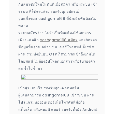
กับสมาชิกใหม่ในทันทีเมื่อสมัคร พร้อมระบบ เข้า
ระบบ ที่ใช้งานง่าย รองรับทุกอุปกรณ์
จุดแข็งของ cashgame168 ที่นักเดิมพันต้องไม่
พลาด
ระบบสมัครง่าย ไม่จำเป็นที่จะต้องใช้เอกสาร
เพียงแค่คลิก
cashgame168 สมัคร
และก็กรอก
ข้อมูลพื้นฐาน อย่างเช่น เบอร์โทรศัพท์ ตั้งรหัส
ผ่าน รวมทั้งยืนยัน OTP ก็สามารถเข้าถึงเกมได้
โดยทันที ไม่ต้องอัปโหลดเอกสารหรือรับรองตัว
ตนซ้ำไปซ้ำมา
เข้าสู่ระบบเร็ว รองรับทุกแพลตฟอร์ม
ผู้เล่นสามารถ cashgame168 เข้าระบบ ผ่าน
โปรแกรมท่องอินเตอร์เน็ตโทรศัพท์มือถือ
แท็บเล็ต หรือคอมพิวเตอร์ รองรับทั้งยัง Android