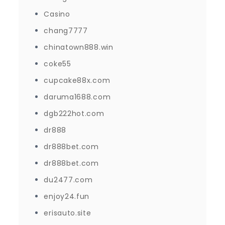
Casino
chang7777
chinatown888.win
coke55
cupcake88x.com
daruma1688.com
dgb222hot.com
dr888
dr888bet.com
dr888bet.com
du2477.com
enjoy24.fun
erisauto.site