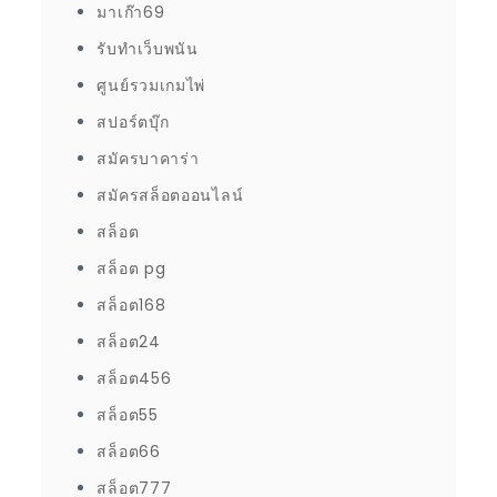
มาเก๊า69
รับทำเว็บพนัน
ศูนย์รวมเกมไพ่
สปอร์ตบุ๊ก
สมัครบาคาร่า
สมัครสล็อตออนไลน์
สล็อต
สล็อต pg
สล็อต168
สล็อต24
สล็อต456
สล็อต55
สล็อต66
สล็อต777