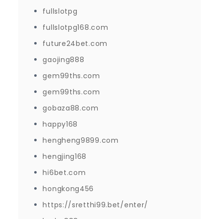
fullslotpg
fullslotpg168.com
future24bet.com
gaojing888
gem99ths.com
gem99ths.com
gobaza88.com
happy168
hengheng9899.com
hengjing168
hi6bet.com
hongkong456
https://sretthi99.bet/enter/