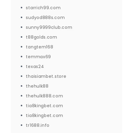
starrich99.com
sudyod888s.com
sunny9999club.com
t88golds.com
tangtem168
temmax69
texas24
thaisiambet.store
thehulk88
thehulk888.com
tia8kingbet.com
tia8kingbet.com
tr1688.info