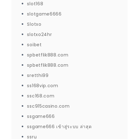
slot168
slotgame6666
Slotxo
slotxo24hr
soibet
spbetflik888.com
spbetflik888.com
sretthi99
ss168vip.com
ssc168.com
ssc915casino.com
ssgame666
ssgame666 เข้าสู่ระบบ ล่าสุด
ssru