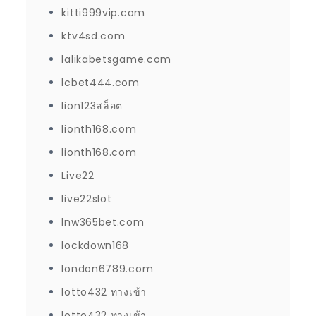
kitti999vip.com
ktv4sd.com
lalikabetsgame.com
lcbet444.com
lion123สล็อต
lionth168.com
lionth168.com
Live22
live22slot
lnw365bet.com
lockdown168
london6789.com
lotto432 ทางเข้า
lotto432 ทางเข้า