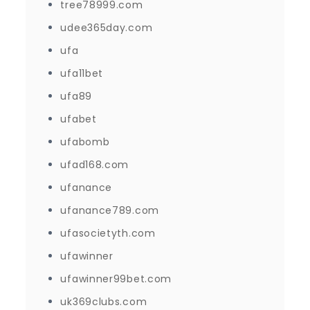
tree78999.com
udee365day.com
ufa
ufa11bet
ufa89
ufabet
ufabomb
ufad168.com
ufanance
ufanance789.com
ufasocietyth.com
ufawinner
ufawinner99bet.com
uk369clubs.com