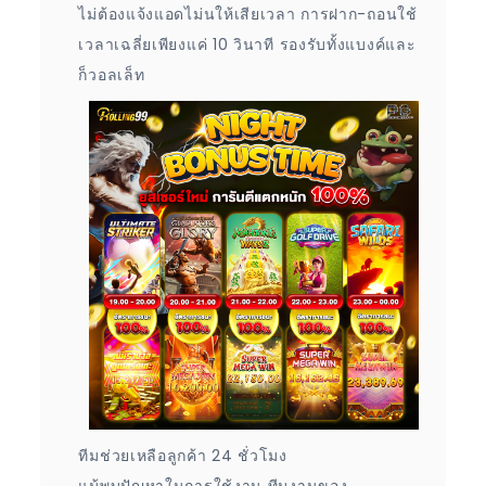
ไม่ต้องแจ้งแอดไม่นให้เสียเวลา การฝาก-ถอนใช้
เวลาเฉลี่ยเพียงแค่ 10 วินาที รองรับทั้งแบงค์และ
ก็วอลเล็ท
ทีมช่วยเหลือลูกค้า 24 ชั่วโมง