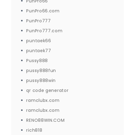
PunPro66
PunPro66.com
PunPro777
PunPro777.com
puntaek66
puntaek77
Pussy888
pussy888fun
pussy888win
qr code generator
ramclubx.com
ramclubx.com
RENO88WIN.COM
rich818