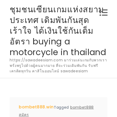
Skip
ชุมชนเซียนเกมแห่งสยาม
to
ประเทศ เดิมพันกันสุด
content
เร้าใจ ได้เงินใช้กันเต็ม
อัตรา buying a
motorcycle in thailand
https://sawadeesiam.com มาร่วมเล่นเกมกับพวกเรา
พรั่งพรูไปด้วยผู้คนมากมาย ที่จะร่วมเดิมพันกัน รับฟรี
เครดิตทุกวัน คาสิโนออนไลน์ sawadeesiam
bombet888.win
Tagged
bombet888
สมัคร