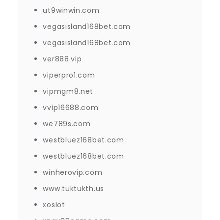
ut9winwin.com
vegasisland168bet.com
vegasisland168bet.com
ver888.vip
viperpro1.com
vipmgm8.net
vvip16688.com
we789s.com
westbluez168bet.com
westbluez168bet.com
winherovip.com
www.tuktukth.us
xoslot