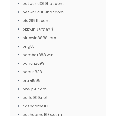
betworld369hot.com
betworld369hot.com
bio285th.com
bkkwin เครดิตฟรี
bluewin8888.info
bng55
bombet888.win
bonanza99
bonus888
brazil999
bwvip4.com
carlo999.net
cashgame168
cashgame168x.com