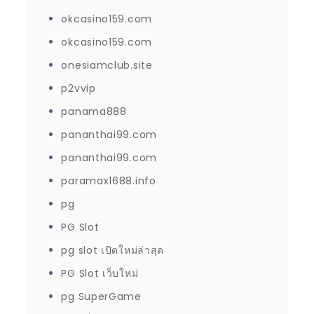
okcasino159.com
okcasino159.com
onesiamclub.site
p2vvip
panama888
pananthai99.com
pananthai99.com
paramax1688.info
pg
PG Slot
pg slot เปิดใหม่ล่าสุด
PG Slot เว็บใหม่
pg SuperGame