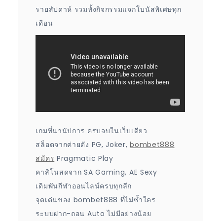
รายสัปดาห์ รวมทั้งกิจกรรมแจกโบนัสพิเศษทุก
เดือน
เกมที่นานัปการ ครบจบในเว็บเดียว
สล็อตจากค่ายดัง PG, Joker,
bombet888
สมัคร
Pragmatic Play
คาสิโนสดจาก SA Gaming, AE Sexy
เดิมพันกีฬาออนไลน์ครบทุกลีก
จุดเด่นของ bombet888 ที่ไม่ซ้ำใคร
ระบบฝาก-ถอน Auto ไม่มีอย่างน้อย