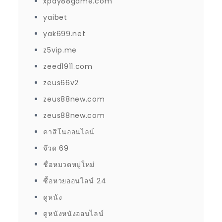
xpay88game.com
yaibet
yak699.net
z5vip.me
zeed1911.com
zeus66v2
zeus88new.com
zeus88new.com
คาสิโนออนไลน์
จ๊วด 69
ชื่อหมวดหมู่ใหม่
ซื้อหวยออนไลน์ 24
ดูหนัง
ดูหนังหนังออนไลน์