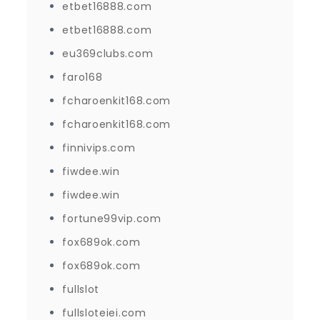
etbet16888.com
etbet16888.com
eu369clubs.com
faro168
fcharoenkit168.com
fcharoenkit168.com
finnivips.com
fiwdee.win
fiwdee.win
fortune99vip.com
fox689ok.com
fox689ok.com
fullslot
fullsloteiei.com