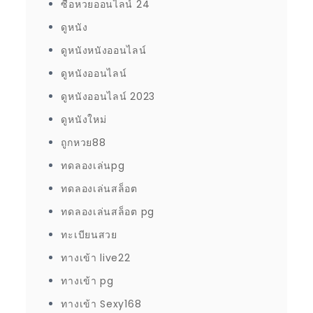
ซื้อหวยออนไลน์ 24
ดูหนัง
ดูหนังหนังออนไลน์
ดูหนังออนไลน์
ดูหนังออนไลน์ 2023
ดูหนังใหม่
ถูกหวย88
ทดลองเล่นpg
ทดลองเล่นสล็อต
ทดลองเล่นสล็อต pg
ทะเบียนสวย
ทางเข้า live22
ทางเข้า pg
ทางเข้า Sexy168