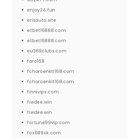
enjoy24.fun
erisauto.site
etbet16888.com
etbet16888.com
eu369clubs.com
faro168
fcharoenkit168.com
fcharoenkit168.com
finnivips.com
fiwdee.win
fiwdee.win
fortune99vip.com
fox689ok.com