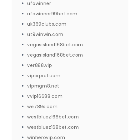
ufawinner
ufawinner99bet.com
uk369clubs.com
ut9winwin.com
vegasisland168bet.com
vegasisland168bet.com
ver888.vip
viperpro1.com
vipmgm8.net
vvip16688.com
we789s.com
westbluez168bet.com
westbluez168bet.com
winherovip.com