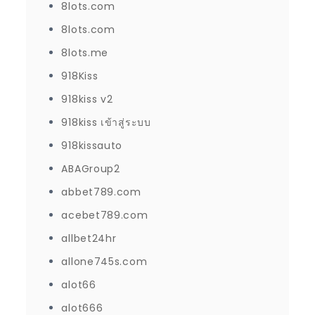
8lots.com
8lots.com
8lots.me
918Kiss
918kiss v2
918kiss เข้าสู่ระบบ
918kissauto
ABAGroup2
abbet789.com
acebet789.com
allbet24hr
allone745s.com
alot66
alot666