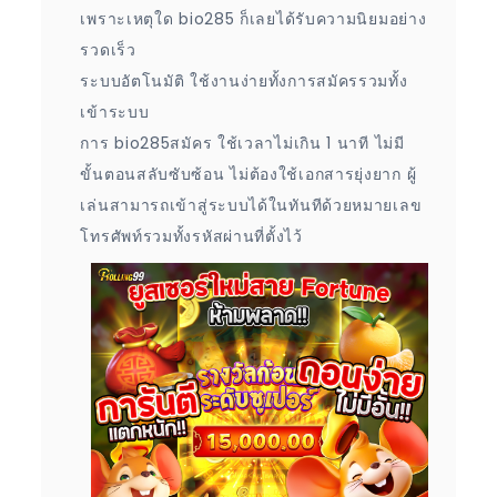
เพราะเหตุใด bio285 ก็เลยได้รับความนิยมอย่าง
รวดเร็ว
ระบบอัตโนมัติ ใช้งานง่ายทั้งการสมัครรวมทั้ง
เข้าระบบ
การ bio285สมัคร ใช้เวลาไม่เกิน 1 นาที ไม่มี
ขั้นตอนสลับซับซ้อน ไม่ต้องใช้เอกสารยุ่งยาก ผู้
เล่นสามารถเข้าสู่ระบบได้ในทันทีด้วยหมายเลข
โทรศัพท์รวมทั้งรหัสผ่านที่ตั้งไว้