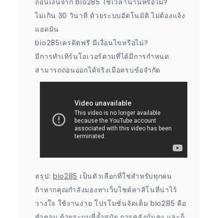
ถอนเงินจาก bio285 ใช้เวลานานหรือไม่?
ไม่เกิน 30 วินาที ด้วยระบบอัตโนมัติ ไม่ต้องแจ้ง
แอดมิน
bio285เครดิตฟรี มีเงื่อนไขหรือไม่?
มีการทำเทิร์นโอเวอร์ตามที่ได้มีการกำหนด
สามารถถอนออกได้จริงเมื่อครบข้อจำกัด
สรุป:
bio285
เป็นตัวเลือกที่ใช่สำหรับทุกคน
ถ้าหากคุณกำลังมองหาเว็บไซต์คาสิโนที่น่าไว้
วางใจ ใช้งานง่าย โปรโมชั่นจัดเต็ม bio285 คือ
คำตอบ ด้วยระบบที่ล้ำสมัย การคลังมั่นคง และก็