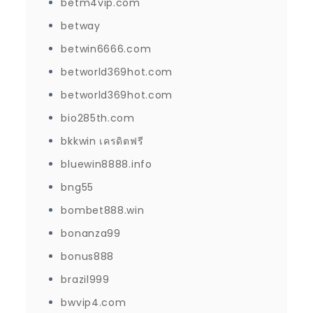
betm4vip.com
betway
betwin6666.com
betworld369hot.com
betworld369hot.com
bio285th.com
bkkwin เครดิตฟรี
bluewin8888.info
bng55
bombet888.win
bonanza99
bonus888
brazil999
bwvip4.com