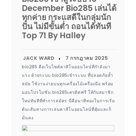
December Bio285 เล่นได้
ทุกค่าย กระแสดีในกลุ่มนัก
ปั่น ไม่มีขั้นต่ำ ถอนได้ทันที
Top 71 By Halley
bio285 คือเว็บไซต์คาสิโนออนไลน์ที่กำลังมา
แรง ด้วยระบบ bio285เข้าระบบ ที่ปลอดภัยล้ำ
สมัย ใช้งานง่ายบนทุกเครื่องไม้เครื่องมือ พร้อม
มอบโปรโมชั่น bio285เครดิตฟรี ให้กับสมาชิก
ใหม่ทันทีที่ทำการสมัคร นี่คือนาทีทองในการเริ่ม
ต้นเส้นทางการเล่นคาสิโนออนไลน์ที่คุ้มและก็
มั่นคง