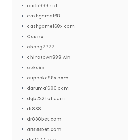
carlo999.net
cashgame168
cashgame168x.com
Casino
chang7777
chinatown888.win
coke55
cupcake88x.com
daruma1688.com
dgb222hot.com
dr888
dr888bet.com
dr888bet.com
du2477.com