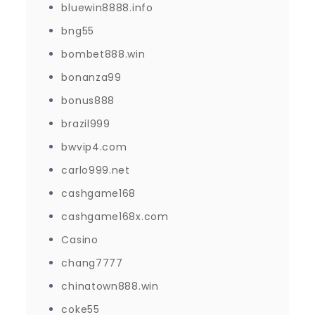
bluewin8888.info
bng55
bombet888.win
bonanza99
bonus888
brazil999
bwvip4.com
carlo999.net
cashgame168
cashgame168x.com
Casino
chang7777
chinatown888.win
coke55