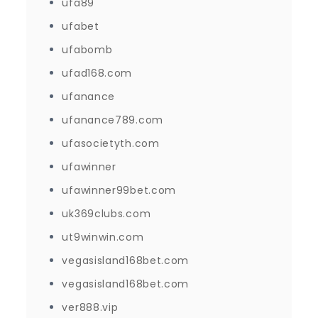
ufa89
ufabet
ufabomb
ufad168.com
ufanance
ufanance789.com
ufasocietyth.com
ufawinner
ufawinner99bet.com
uk369clubs.com
ut9winwin.com
vegasisland168bet.com
vegasisland168bet.com
ver888.vip