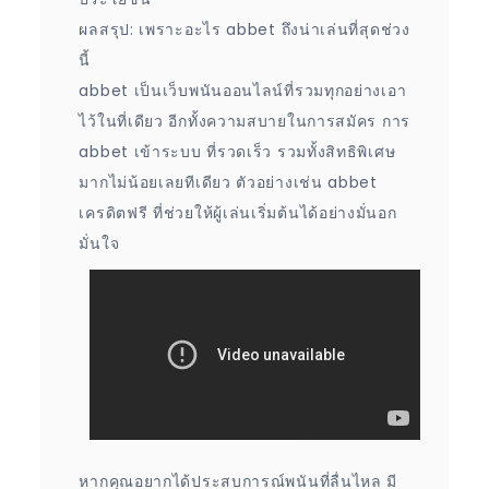
ผลสรุป: เพราะอะไร abbet ถึงน่าเล่นที่สุดช่วง
นี้
abbet เป็นเว็บพนันออนไลน์ที่รวมทุกอย่างเอา
ไว้ในที่เดียว อีกทั้งความสบายในการสมัคร การ
abbet เข้าระบบ ที่รวดเร็ว รวมทั้งสิทธิพิเศษ
มากไม่น้อยเลยทีเดียว ตัวอย่างเช่น abbet
เครดิตฟรี ที่ช่วยให้ผู้เล่นเริ่มต้นได้อย่างมั่นอก
มั่นใจ
หากคุณอยากได้ประสบการณ์พนันที่ลื่นไหล มี