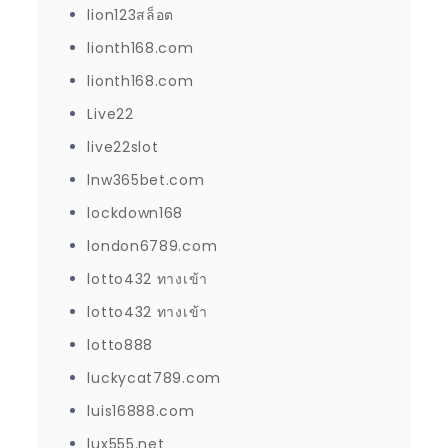
lion123สล็อต
lionth168.com
lionth168.com
Live22
live22slot
lnw365bet.com
lockdown168
london6789.com
lotto432 ทางเข้า
lotto432 ทางเข้า
lotto888
luckycat789.com
luis16888.com
lux555.net