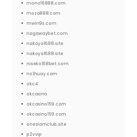
mono16888.com
moza888.com
mwin9s.com
nagawaybet.com
nakoya1688.site
nakoya1688.site
niseko168bet.com
no1huay.com
okc4
okcasino
okcasino159.com
okcasino159.com
onesiamclub.site
p2vvip