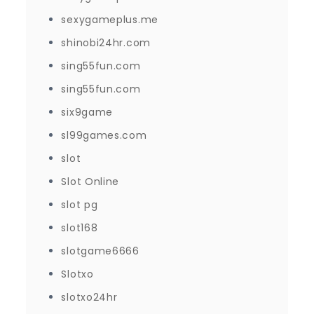
sexygameplus.me
shinobi24hr.com
sing55fun.com
sing55fun.com
six9game
sl99games.com
slot
Slot Online
slot pg
slot168
slotgame6666
Slotxo
slotxo24hr