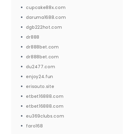
cupcake88x.com
daruma1688.com
dgb222hot.com
dr888
dr888bet.com
dr888bet.com
du2477.com
enjoy24.fun
erisauto.site
etbet16888.com
etbet16888.com
eu369clubs.com
faro168