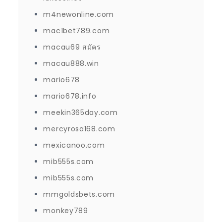
m4newonline.com
mac1bet789.com
macau69 สมัคร
macau888.win
mario678
mario678.info
meekin365day.com
mercyrosa168.com
mexicanoo.com
mib555s.com
mib555s.com
mmgoldsbets.com
monkey789