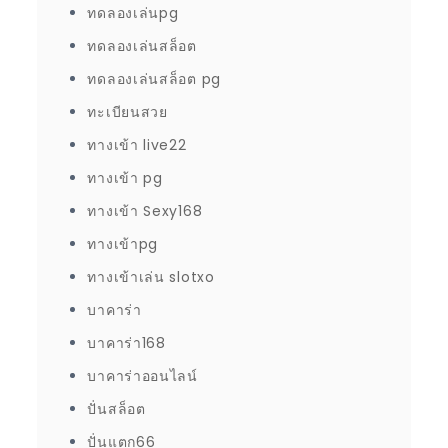
ทดลองเล่นpg
ทดลองเล่นสล็อต
ทดลองเล่นสล็อต pg
ทะเบียนสวย
ทางเข้า live22
ทางเข้า pg
ทางเข้า Sexy168
ทางเข้าpg
ทางเข้าเล่น slotxo
บาคาร่า
บาคาร่า168
บาคาร่าออนไลน์
ปั่นสล็อต
ปั่นแตก66