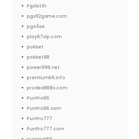
Pgslotth
pgx62game.com
pgสล็อต
play97vip.com
pokbet
pokbet88
power999.net
premium66.info
proded888x.com
PunPro66
PunPro66.com
PunPro777
PunPro777.com