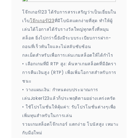
โจ๊กเกอร์123 ได้รับการสรรเสริญว่าเป็นเยี่ยมใน
เว็บ
โจ๊กเกอร์123
ที่มีโบนัสแตกง่ายที่สุด ทำให้ผู้
เล่นได้โอกาสได้รับรางวัลใหญ่ทุกครั้งที่หมุน
สล็อต ยิ่งไปกว่านี้ยังมีระบบระเบียบการฝาก-
ถอนที่เร็วทันใจและไม่สลับซับซ้อน
กลเม็ดสำหรับเพื่อการเล่นเกมสล็อตให้ได้กำไร
• เลือกเกมที่มี RTP สูง: ค้นหาเกมสล็อตที่มีอัตรา
การคืนเงินสูง (RTP) เพื่อเพิ่มโอกาสสำหรับการ
ชนะ
• วางแผนเงิน: กำหนดงบประมาณการ
เล่นJoker123แล้วก็ประพฤติตามอย่างเคร่งครัด
• ใช้โปรโมชั่นให้คุ้มค่า: รับโปรโมชั่นต่างๆเพื่อ
เพิ่มทุนสำหรับในการเล่น
รวมเกมสล็อตโจ๊กเกอร์ แตกง่าย โบนัสสูง เหมาะ
กับมือใหม่