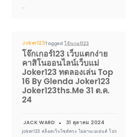
…
Joker123
Tagged
โจ๊กเกอร์123
โจ๊กเกอร์123 เว็บแตกง่าย
คาสิโนออนไลน์เว็บแม่
Joker123 ทดลองเล่น Top
16 By Glenda Joker123
Joker123ths.me 31 ต.ค.
24
joker123 สล็อตเว็บไซต์ตรง ไม่ผ่านเอเย่นต์ โปร