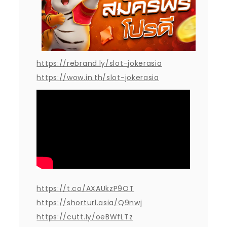
https://rebrand.ly/slot-jokerasia
https://wow.in.th/slot-jokerasia
https://t.co/AXAUkzP9OT
https://shorturl.asia/Q9nwj
https://cutt.ly/oeBWfLTz