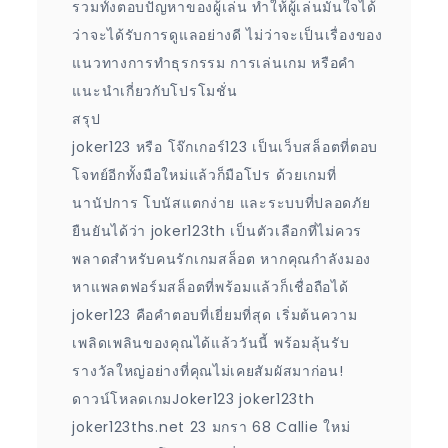
รวมทั้งตอบปัญหาของผู้เล่น ทำให้ผู้เล่นมั่นใจได้
ว่าจะได้รับการดูแลอย่างดี ไม่ว่าจะเป็นเรื่องของ
แนวทางการทำธุรกรรม การเล่นเกม หรือคำ
แนะนำเกี่ยวกับโปรโมชั่น
สรุป
joker123 หรือ โจ๊กเกอร์123 เป็นเว็บสล็อตที่ตอบ
โจทย์อีกทั้งมือใหม่แล้วก็มือโปร ด้วยเกมที่
นานัปการ โบนัสแตกง่าย และระบบที่ปลอดภัย
ยืนยันได้ว่า joker123th เป็นตัวเลือกที่ไม่ควร
พลาดสำหรับคนรักเกมสล็อต หากคุณกำลังมอง
หาแพลตฟอร์มสล็อตที่พร้อมแล้วก็เชื่อถือได้
joker123 คือคำตอบที่เยี่ยมที่สุด เริ่มต้นความ
เพลิดเพลินของคุณได้แล้ววันนี้ พร้อมลุ้นรับ
รางวัลใหญ่อย่างที่คุณไม่เคยสัมผัสมาก่อน!
ดาวน์โหลดเกมJoker123 joker123th
joker123ths.net 23 มกรา 68 Callie ใหม่