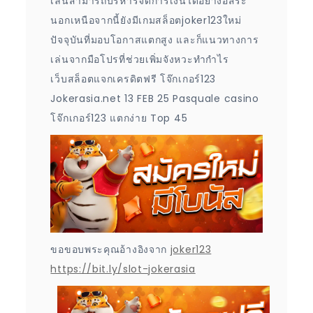
เล่นสามารถบริหารจัดการเงินได้อย่างอิสระ
นอกเหนือจากนี้ยังมีเกมสล็อตjoker123ใหม่
ปัจจุบันที่มอบโอกาสแตกสูง และก็แนวทางการ
เล่นจากมือโปรที่ช่วยเพิ่มจังหวะทำกำไร
เว็บสล็อตแจกเครดิตฟรี โจ๊กเกอร์123
Jokerasia.net 13 FEB 25 Pasquale casino
โจ๊กเกอร์123 แตกง่าย Top 45
ขอขอบพระคุณอ้างอิงจาก
joker123
https://bit.ly/slot-jokerasia