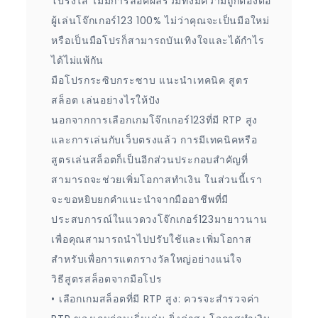
โปร่งใส ไม่มีการล็อคผลรวมทั้งมีความถูกต้องต่อ
ผู้เล่นโจ๊กเกอร์123 100% ไม่ว่าคุณจะเป็นมือใหม่
หรือเป็นมือโปรก็สามารถบันเทิงใจและได้กำไร
ได้ไม่แพ้กัน
มือโปรกระซิบกระซาบ แนะนำเทคนิค สูตร
สล็อต เล่นอย่างไรให้ปัง
นอกจากการเลือกเกมโจ๊กเกอร์123ที่มี RTP สูง
และการเล่นกับเว็บตรงแล้ว การมีเทคนิคหรือ
สูตรเล่นสล็อตก็เป็นอีกส่วนประกอบสำคัญที่
สามารถจะช่วยเพิ่มโอกาสทำเงิน ในส่วนนี้เรา
จะขอหยิบยกคำแนะนำจากมืออาชีพที่มี
ประสบการณ์ในแวดวงโจ๊กเกอร์123มายาวนาน
เพื่อคุณสามารถนำไปปรับใช้และเพิ่มโอกาส
สำหรับเพื่อการแตกรางวัลใหญ่อย่างแน่ใจ
วิธีสูตรสล็อตจากมือโปร
• เลือกเกมสล็อตที่มี RTP สูง: ควรจะสำรวจค่า