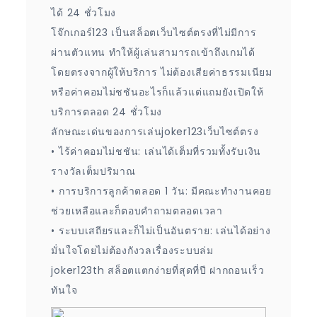
ได้ 24 ชั่วโมง
โจ๊กเกอร์123 เป็นสล็อตเว็บไซต์ตรงที่ไม่มีการ
ผ่านตัวแทน ทำให้ผู้เล่นสามารถเข้าถึงเกมได้
โดยตรงจากผู้ให้บริการ ไม่ต้องเสียค่าธรรมเนียม
หรือค่าคอมไม่ชชันอะไรก็แล้วแต่แถมยังเปิดให้
บริการตลอด 24 ชั่วโมง
ลักษณะเด่นของการเล่นjoker123เว็บไซต์ตรง
• ไร้ค่าคอมไม่ชชัน: เล่นได้เต็มที่รวมทั้งรับเงิน
รางวัลเต็มปริมาณ
• การบริการลูกค้าตลอด 1 วัน: มีคณะทำงานคอย
ช่วยเหลือและก็ตอบคำถามตลอดเวลา
• ระบบเสถียรและก็ไม่เป็นอันตราย: เล่นได้อย่าง
มั่นใจโดยไม่ต้องกังวลเรื่องระบบล่ม
joker123th สล็อตแตกง่ายที่สุดที่ปี ฝากถอนเร็ว
ทันใจ