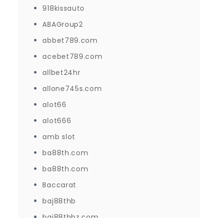
918kissauto
ABAGroup2
abbet789.com
acebet789.com
allbet24hr
allone745s.com
alot66
alot666
amb slot
ba88th.com
ba88th.com
Baccarat
baj88thb
baj88thbz.com