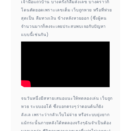
เจ้ามือแถวบ้าน บางครั้งก็ลืมส่งเลข บางคราวก็
โดนตัดยอดเพราะเลขเต็ม เว็บถูกหวย หรือที่ห่วย
สุดเป็น ลืมทวงเงิน ข้างหลังหวยออก (ซึ่งผู้คน
จำนวนมากก็คงจะเคยประสบพบเจอกับปัญหา
แบบนี้เช่นกัน)
จนวันหนึ่งมีสหายเสนอแนะให้ทดลองเล่น เว็บถูก
หวย ระบบออโต้ ซึ่งบอกตรงๆว่าตอนต้นก็ยัง
ลังเล เพราะว่ากลัวเว็บไม่จ่าย หรือระบบยุ่งยาก
แม้กระนั้นภายหลังได้ทดลองจริงๆฉันจำเป็นต้อง