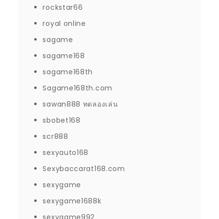
rockstar66
royal online
sagame
sagame168
sagame168th
Sagame168th.com
sawan888 ทดลองเล่น
sbobet168
scr888
sexyauto168
Sexybaccarat168.com
sexygame
sexygame1688k
sexygame992