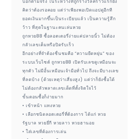
บอกตามจริง ในระหว่างที่ถูกรางวัลคราวแรกยัง
คิดว่าต้องรอคอย แต่ว่าเพียงพอเปิดแอปดูอีกที
ยอดเงินมากขึ้นเป็นระเบียบแล้ว เป็นความรู้สึก
ว้าว ที่สุดในฐานะคนเล่นหวย
ถูกหวย88 ซื้อลอตเตอรี่ง่ายแค่ปลายนิ้ว ไม่ต้อง
กลัวเลขเต็มหรือปิดรับเร็ว
อีกอย่างที่จำต้องชื่นชมคือ “ความยืดหยุ่น” ของ
ระบบเว็บไซต์ ถูกหวย88 เปิดรับเลขดูเหมือนจะ
ทุกตัว ไม่มีอั้นเหมือนเจ้ามือทั่วไป ถึงจะมีบางเลข
ที่ลดบ้าง (ด้วยเหตุว่าเสี่ยงสูง) แต่ว่าก็ยังซื้อได้
ไม่ต้องกลัวพลาดเลขเด็ดที่ตั้งจิตใจไว้
ขั้นตอนซื้อก็ง่ายมาก
• เข้าหน้า แทงหวย
• เลือกชนิดลอตเตอรี่ที่ต้องการ ได้แก่ หวย
รัฐบาล หวยยี่กี หวยลาว หวยฮานอย
• ใส่เลขที่ต้องการเล่น