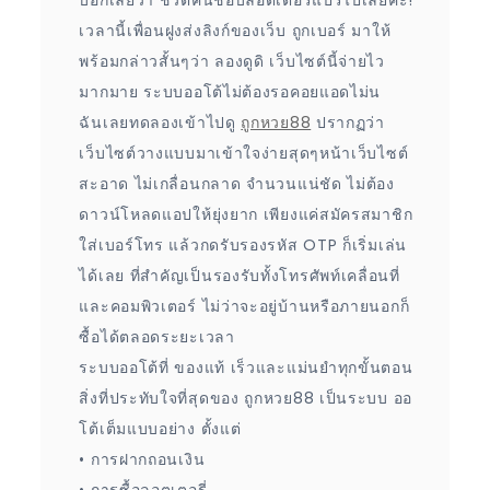
บอกเลยว่า ชีวิตคนชอบลอตเตอรี่แปรไปเลยคะ!
เวลานี้เพื่อนฝูงส่งลิงก์ของเว็บ ถูกเบอร์ มาให้
พร้อมกล่าวสั้นๆว่า ลองดูดิ เว็บไซต์นี้จ่ายไว
มากมาย ระบบออโต้ไม่ต้องรอคอยแอดไม่น
ฉันเลยทดลองเข้าไปดู
ถูกหวย88
ปรากฏว่า
เว็บไซต์วางแบบมาเข้าใจง่ายสุดๆหน้าเว็บไซต์
สะอาด ไม่เกลื่อนกลาด จำนวนแน่ชัด ไม่ต้อง
ดาวน์โหลดแอปให้ยุ่งยาก เพียงแค่สมัครสมาชิก
ใส่เบอร์โทร แล้วกดรับรองรหัส OTP ก็เริ่มเล่น
ได้เลย ที่สำคัญเป็นรองรับทั้งโทรศัพท์เคลื่อนที่
และคอมพิวเตอร์ ไม่ว่าจะอยู่บ้านหรือภายนอกก็
ซื้อได้ตลอดระยะเวลา
ระบบออโต้ที่ ของแท้ เร็วและแม่นยำทุกขั้นตอน
สิ่งที่ประทับใจที่สุดของ ถูกหวย88 เป็นระบบ ออ
โต้เต็มแบบอย่าง ตั้งแต่
• การฝากถอนเงิน