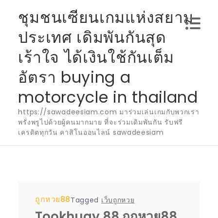
Skip
ชุมชนเซียนเกมแห่งสยาม
to
ประเทศ เดิมพันกันสุด
content
เร้าใจ ได้เงินใช้กันเต็ม
อัตรา buying a
motorcycle in thailand
https://sawadeesiam.com มาร่วมเล่นเกมกับพวกเรา
พรั่งพรูไปด้วยผู้คนมากมาย ที่จะร่วมเดิมพันกัน รับฟรี
เครดิตทุกวัน คาสิโนออนไลน์ sawadeesiam
ถูกหวย88
Tagged
เว็บถูกหวย
Tookhuay 88 ถูกหวย88