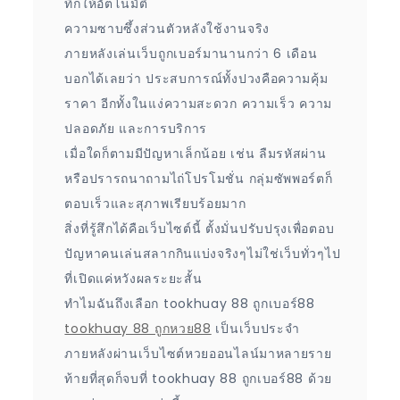
ทึกให้อัตโนมัติ
ความซาบซึ้งส่วนตัวหลังใช้งานจริง
ภายหลังเล่นเว็บถูกเบอร์มานานกว่า 6 เดือน
บอกได้เลยว่า ประสบการณ์ทั้งปวงคือความคุ้ม
ราคา อีกทั้งในแง่ความสะดวก ความเร็ว ความ
ปลอดภัย และการบริการ
เมื่อใดก็ตามมีปัญหาเล็กน้อย เช่น ลืมรหัสผ่าน
หรือปรารถนาถามไถ่โปรโมชั่น กลุ่มซัพพอร์ตก็
ตอบเร็วและสุภาพเรียบร้อยมาก
สิ่งที่รู้สึกได้คือเว็บไซต์นี้ ตั้งมั่นปรับปรุงเพื่อตอบ
ปัญหาคนเล่นสลากกินแบ่งจริงๆไม่ใช่เว็บทั่วๆไป
ที่เปิดแค่หวังผลระยะสั้น
ทำไมฉันถึงเลือก tookhuay 88 ถูกเบอร์88
tookhuay 88 ถูกหวย88
เป็นเว็บประจำ
ภายหลังผ่านเว็บไซต์หวยออนไลน์มาหลายราย
ท้ายที่สุดก็จบที่ tookhuay 88 ถูกเบอร์88 ด้วย