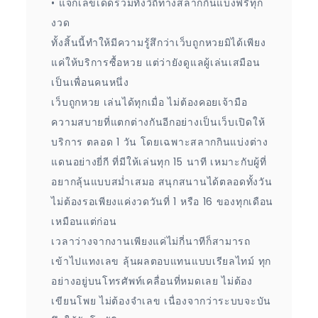
• แจกเลขเด็ดรวมทั้งวิถีทางสลากกินแบ่งฟรีทุก
งวด
ทั้งสิ้นนี้ทำให้มีความรู้สึกว่าเว็บถูกหวยมิได้เพียง
แค่ให้บริการซื้อหวย แต่ว่ายังดูแลผู้เล่นเสมือน
เป็นเพื่อนคนหนึ่ง
เว็บถูกหวย เล่นได้ทุกเมื่อ ไม่ต้องคอยเจ้ามือ
ความสบายที่แตกต่างกันอีกอย่างเป็นเว็บเปิดให้
บริการ ตลอด 1 วัน โดยเฉพาะสลากกินแบ่งต่าง
แดนอย่างยี่กี ที่มีให้เล่นทุก 15 นาที เหมาะกับผู้ที่
อยากลุ้นแบบสม่ำเสมอ สนุกสนานได้ตลอดทั้งวัน
ไม่ต้องรอเพียงแค่งวดวันที่ 1 หรือ 16 ของทุกเดือน
เหมือนแต่ก่อน
เวลาว่างจากงานเพียงแค่ไม่กี่นาทีก็สามารถ
เข้าไปแทงเลข ลุ้นผลตอบแทนแบบเรียลไทม์ ทุก
อย่างอยู่บนโทรศัพท์เคลื่อนที่หมดเลย ไม่ต้อง
เขียนโพย ไม่ต้องจำเลข เนื่องจากว่าระบบจะบัน