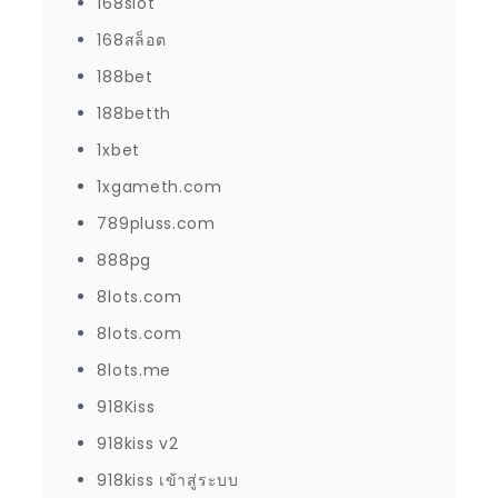
168slot
168สล็อต
188bet
188betth
1xbet
1xgameth.com
789pluss.com
888pg
8lots.com
8lots.com
8lots.me
918Kiss
918kiss v2
918kiss เข้าสู่ระบบ