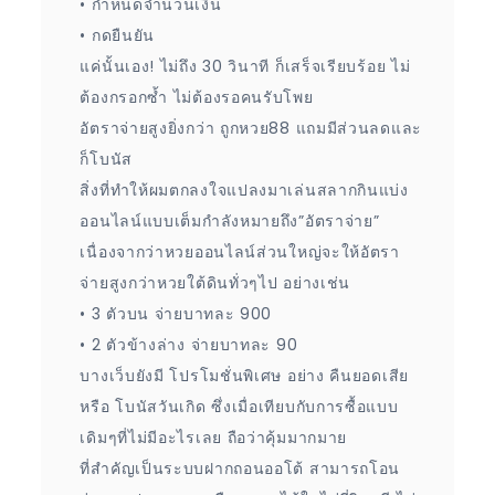
• กำหนดจำนวนเงิน
• กดยืนยัน
แค่นั้นเอง! ไม่ถึง 30 วินาที ก็เสร็จเรียบร้อย ไม่
ต้องกรอกซ้ำ ไม่ต้องรอคนรับโพย
อัตราจ่ายสูงยิ่งกว่า ถูกหวย88 แถมมีส่วนลดและ
ก็โบนัส
สิ่งที่ทำให้ผมตกลงใจแปลงมาเล่นสลากกินแบ่ง
ออนไลน์แบบเต็มกำลังหมายถึง”อัตราจ่าย”
เนื่องจากว่าหวยออนไลน์ส่วนใหญ่จะให้อัตรา
จ่ายสูงกว่าหวยใต้ดินทั่วๆไป อย่างเช่น
• 3 ตัวบน จ่ายบาทละ 900
• 2 ตัวข้างล่าง จ่ายบาทละ 90
บางเว็บยังมี โปรโมชั่นพิเศษ อย่าง คืนยอดเสีย
หรือ โบนัสวันเกิด ซึ่งเมื่อเทียบกับการซื้อแบบ
เดิมๆที่ไม่มีอะไรเลย ถือว่าคุ้มมากมาย
ที่สำคัญเป็นระบบฝากถอนออโต้ สามารถโอน