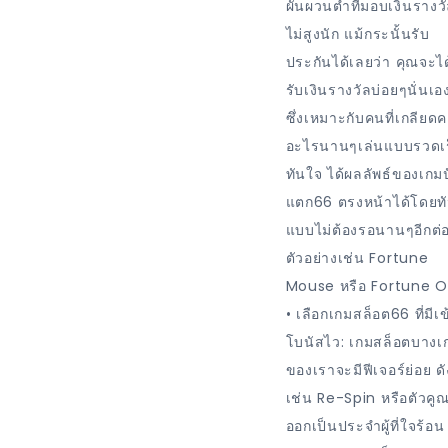
ผันผวนต่ำที่มอบเงินรางว
ไม่สูงนัก แม้กระนั้นรับ
ประกันได้เลยว่า คุณจะได
รับเงินรางวัลบ่อยๆนั่นเอ
ซึ่งเหมาะกับคนที่เกลียด
อะไรนานๆเล่นแบบรวดเร
ทันใจ ได้ผลลัพธ์ของเกมป
แตก66 ตรงหน้าได้โดยทั
แบบไม่ต้องรอนานๆอีกต่
ตัวอย่างเช่น Fortune
Mouse หรือ Fortune O
• เลือกเกมสล็อต66 ที่มีเข
โบนัสไว: เกมสล็อตบางเ
ของเราจะมีฟีเจอร์ย่อย ดั
เช่น Re-Spin หรือตัวคูณท
ออกเป็นประจำผู้ที่ใจร้อน