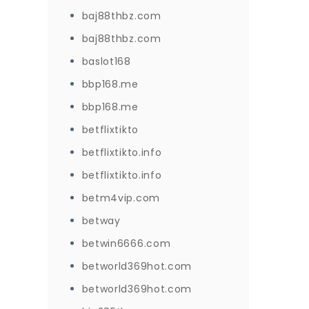
baj88thbz.com
baj88thbz.com
baslot168
bbp168.me
bbp168.me
betflixtikto
betflixtikto.info
betflixtikto.info
betm4vip.com
betway
betwin6666.com
betworld369hot.com
betworld369hot.com