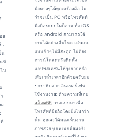
ใช้งานผ่านเครื่องไม้เครื่อง
ัล
มือต่างๆได้ทุกเครื่องมือ ไม่
ว่าจะเป็น PC หรือโทรศัพท์
้
มือถือระบบใดก็ตาม ทั้ง iOS
ง
หรือ Android สามารถใช้
คอย
งานได้อย่างลื่นไหล เล่นเกม
็ว
แบบชิวๆไม่มีสะดุด ไม่ต้อง
ั่น
ดาวน์โหลดหรือติดตั้ง
นที
แอปพลิเคชันให้ยุ่งยากหรือ
อไป
เสียเวล่ำเวลาอีกด้วยครับผม
• กราฟิกสวย อินเทอร์เฟซ
x
ใช้งานง่าย: ด้วยความที่เกม
้า
สล็อต66
วางแบบมาเพื่อ
กม
โทรศัพท์มือถือโดยยิ่งไปกว่า
ง
นั้น คุณจะได้มองเห็นงาน
ี่
ภาพสวยๆเอฟเฟกต์สมจริง