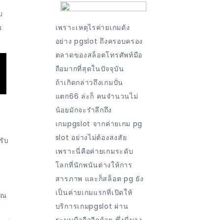
บ
ย
เพราะเหตุไรค่ายเกมดัง
อย่าง pgslot ถึงครอบครอง
ตลาดของสล็อตโทรศัพท์มือ
ถือมากที่สุดในปัจจุบัน
ถ้าเกิดกล่าวถึงเกมปั่น
แตก66 ล่ะก็ คนจำนวนไม่
น้อยมักจะรำลึกถึง
ต
เกมpgslot จากค่ายเกม pg
slot อย่างไม่ต้องสงสัย
รับ
เพราะนี่คือค่ายเกมระดับ
โลกที่นักพนันต่างให้การ
สารภาพ และก็สล็อต pg ยัง
เป็นค่ายเกมแรกที่เปิดให้
ุณ
บริการเกมpgslot ผ่าน