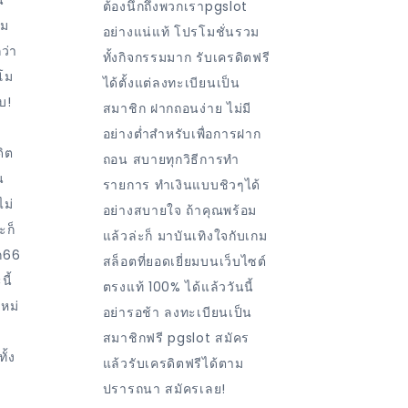
น
ต้องนึกถึงพวกเราpgslot
กม
อย่างแน่แท้ โปรโมชั่นรวม
ว่า
ทั้งกิจกรรมมาก รับเครดิตฟรี
รโม
ได้ตั้งแต่ลงทะเบียนเป็น
บ!
สมาชิก ฝากถอนง่าย ไม่มี
อย่างต่ำสำหรับเพื่อการฝาก
ิต
ถอน สบายทุกวิธีการทำ
น
รายการ ทำเงินแบบชิวๆได้
ไม่
อย่างสบายใจ ถ้าคุณพร้อม
ะก็
แล้วล่ะก็ มาบันเทิงใจกับเกม
ตก66
สล็อตที่ยอดเยี่ยมบนเว็บไซต์
ี้
ตรงแท้ 100% ได้แล้ววันนี้
หม่
อย่ารอช้า ลงทะเบียนเป็น
สมาชิกฟรี pgslot สมัคร
ั้ง
แล้วรับเครดิตฟรีได้ตาม
ปรารถนา สมัครเลย!