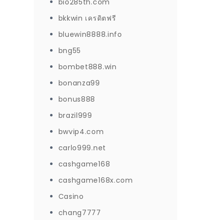
bio285th.com
bkkwin เครดิตฟรี
bluewin8888.info
bng55
bombet888.win
bonanza99
bonus888
brazil999
bwvip4.com
carlo999.net
cashgame168
cashgame168x.com
Casino
chang7777