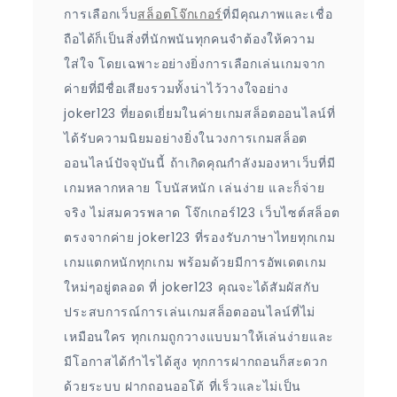
การเลือกเว็บ
สล็อตโจ๊กเกอร์
ที่มีคุณภาพและเชื่อ
ถือได้ก็เป็นสิ่งที่นักพนันทุกคนจำต้องให้ความ
ใส่ใจ โดยเฉพาะอย่างยิ่งการเลือกเล่นเกมจาก
ค่ายที่มีชื่อเสียงรวมทั้งน่าไว้วางใจอย่าง
joker123 ที่ยอดเยี่ยมในค่ายเกมสล็อตออนไลน์ที่
ได้รับความนิยมอย่างยิ่งในวงการเกมสล็อต
ออนไลน์ปัจจุบันนี้ ถ้าเกิดคุณกำลังมองหาเว็บที่มี
เกมหลากหลาย โบนัสหนัก เล่นง่าย และก็จ่าย
จริง ไม่สมควรพลาด โจ๊กเกอร์123 เว็บไซต์สล็อต
ตรงจากค่าย joker123 ที่รองรับภาษาไทยทุกเกม
เกมแตกหนักทุกเกม พร้อมด้วยมีการอัพเดตเกม
ใหม่ๆอยู่ตลอด ที่ joker123 คุณจะได้สัมผัสกับ
ประสบการณ์การเล่นเกมสล็อตออนไลน์ที่ไม่
เหมือนใคร ทุกเกมถูกวางแบบมาให้เล่นง่ายและ
มีโอกาสได้กำไรได้สูง ทุกการฝากถอนก็สะดวก
ด้วยระบบ ฝากถอนออโต้ ที่เร็วและไม่เป็น