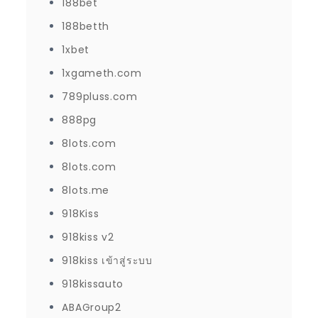
188bet
188betth
1xbet
1xgameth.com
789pluss.com
888pg
8lots.com
8lots.com
8lots.me
918Kiss
918kiss v2
918kiss เข้าสู่ระบบ
918kissauto
ABAGroup2