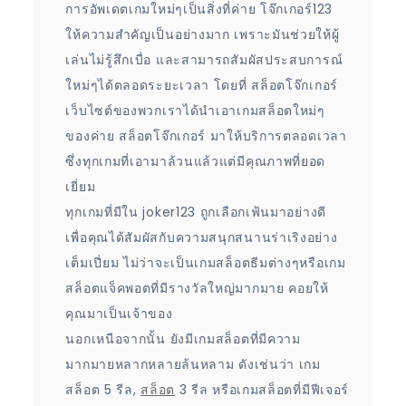
การอัพเดตเกมใหม่ๆเป็นสิ่งที่ค่าย โจ๊กเกอร์123
ให้ความสำคัญเป็นอย่างมาก เพราะมันช่วยให้ผู้
เล่นไม่รู้สึกเบื่อ และสามารถสัมผัสประสบการณ์
ใหม่ๆได้ตลอดระยะเวลา โดยที่ สล็อตโจ๊กเกอร์
เว็บไซต์ของพวกเราได้นำเอาเกมสล็อตใหม่ๆ
ของค่าย สล็อตโจ๊กเกอร์ มาให้บริการตลอดเวลา
ซึ่งทุกเกมที่เอามาล้วนแล้วแต่มีคุณภาพที่ยอด
เยี่ยม
ทุกเกมที่มีใน joker123 ถูกเลือกเฟ้นมาอย่างดี
เพื่อคุณได้สัมผัสกับความสนุกสนานร่าเริงอย่าง
เต็มเปี่ยม ไม่ว่าจะเป็นเกมสล็อตธีมต่างๆหรือเกม
สล็อตแจ็คพอตที่มีรางวัลใหญ่มากมาย คอยให้
คุณมาเป็นเจ้าของ
นอกเหนือจากนั้น ยังมีเกมสล็อตที่มีความ
มากมายหลากหลายล้นหลาม ดังเช่นว่า เกม
สล็อต 5 รีล,
สล็อต
3 รีล หรือเกมสล็อตที่มีฟีเจอร์