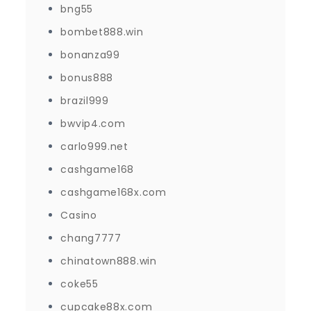
bng55
bombet888.win
bonanza99
bonus888
brazil999
bwvip4.com
carlo999.net
cashgame168
cashgame168x.com
Casino
chang7777
chinatown888.win
coke55
cupcake88x.com