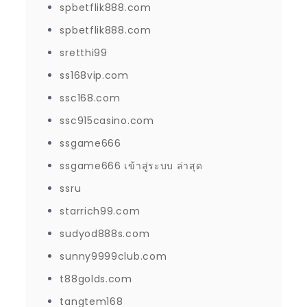
spbetflik888.com
spbetflik888.com
sretthi99
ss168vip.com
ssc168.com
ssc915casino.com
ssgame666
ssgame666 เข้าสู่ระบบ ล่าสุด
ssru
starrich99.com
sudyod888s.com
sunny9999club.com
t88golds.com
tangtem168