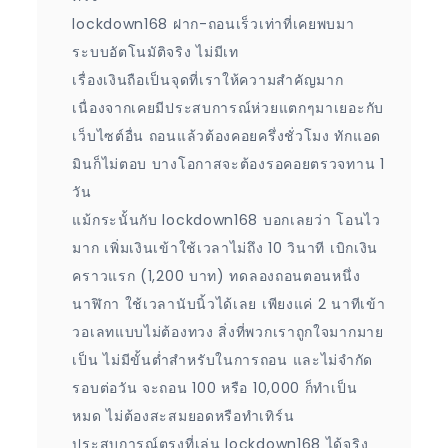
lockdown168 ฝาก-ถอนเร็วเท่าที่เคยพบมา
ระบบอัตโนมัติจริง ไม่มีเท
เรื่องเงินถือเป็นจุดที่เราให้ความสำคัญมาก
เนื่องจากเคยมีประสบการณ์ห่วยแตกๆมาเยอะกับ
เว็บไซต์อื่น ถอนแล้วต้องคอยครึ่งชั่วโมง ทักแอด
มินก็ไม่ตอบ บางโอกาสจะต้องรอคอยตรวจทาน 1
วัน
แม้กระนั้นกับ lockdown168 บอกเลยว่า โอนไว
มาก เพิ่มเงินเข้าใช้เวลาไม่ถึง 10 วินาที เบิกเงิน
คราวแรก (1,200 บาท) ทดลองถอนตอนหนึ่ง
นาฬิกา ใช้เวลานับนิ้วได้เลย เพียงแค่ 2 นาทีเข้า
วอเลทแบบไม่ต้องทวง สิ่งที่พวกเราถูกใจมากมาย
เป็น ไม่มีขั้นต่ำสำหรับในการถอน และไม่จำกัด
รอบต่อวัน จะถอน 100 หรือ 10,000 ก็ทำเป็น
หมด ไม่ต้องสะสมยอดหรือทำเทิร์น
ประสบการณ์ตรงที่เล่น lockdown168 ได้จริง