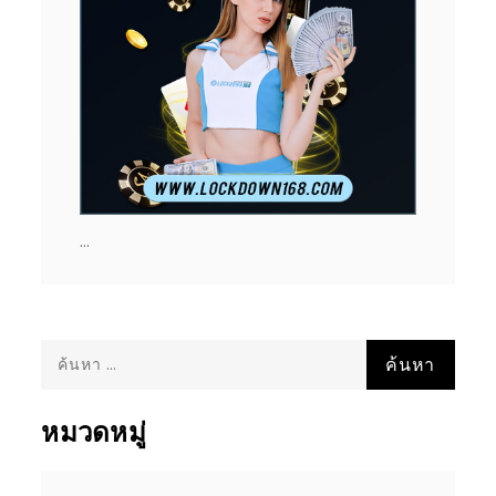
…
ค้นหา
สำหรับ:
หมวดหมู่