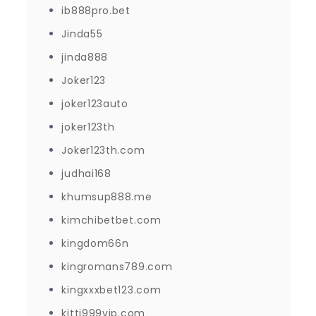
ib888pro.bet
Jinda55
jinda888
Joker123
joker123auto
joker123th
Joker123th.com
judhai168
khumsup888.me
kimchibetbet.com
kingdom66n
kingromans789.com
kingxxxbet123.com
kitti999vip.com