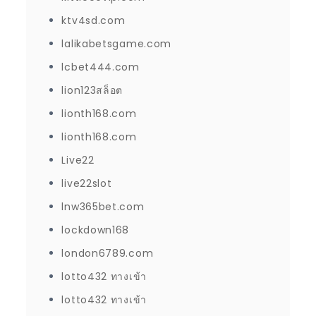
ktv4sd.com
lalikabetsgame.com
lcbet444.com
lion123สล็อต
lionth168.com
lionth168.com
Live22
live22slot
lnw365bet.com
lockdown168
london6789.com
lotto432 ทางเข้า
lotto432 ทางเข้า