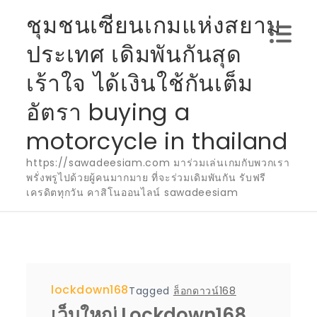
Skip
ชุมชนเซียนเกมแห่งสยาม
to
ประเทศ เดิมพันกันสุด
content
เร้าใจ ได้เงินใช้กันเต็ม
อัตรา buying a
motorcycle in thailand
https://sawadeesiam.com มาร่วมเล่นเกมกับพวกเรา
พรั่งพรูไปด้วยผู้คนมากมาย ที่จะร่วมเดิมพันกัน รับฟรี
เครดิตทุกวัน คาสิโนออนไลน์ sawadeesiam
lockdown168
Tagged
ล็อกดาวน์168
เว็บใหญ่ Lockdown168