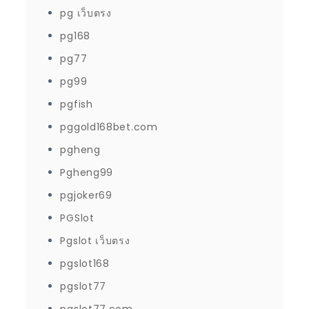
pg เว็บตรง
pg168
pg77
pg99
pgfish
pggold168bet.com
pgheng
Pgheng99
pgjoker69
PGSlot
Pgslot เว็บตรง
pgslot168
pgslot77