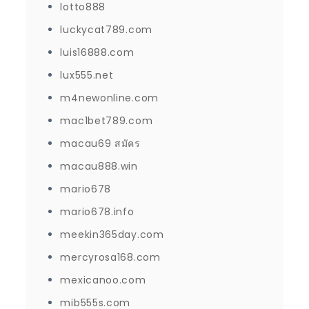
lotto888
luckycat789.com
luis16888.com
lux555.net
m4newonline.com
mac1bet789.com
macau69 สมัคร
macau888.win
mario678
mario678.info
meekin365day.com
mercyrosa168.com
mexicanoo.com
mib555s.com