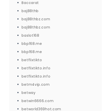
Baccarat
baj88thb
baj88thbz.com
baj88thbz.com
baslot168
bbp168.me
bbp168.me
betflixtikto
betflixtikto.info
betflixtikto.info
betm4vip.com
betway
betwin6666.com
betworld369hot.com