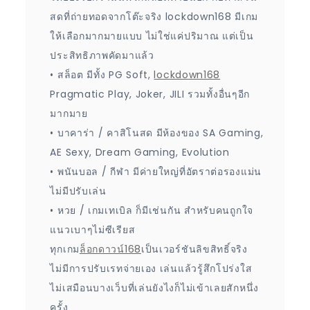
สดที่ถ่ายทอดจากโต๊ะจริง lockdown168 มีเกม
ให้เลือกมากมายแบบ ไม่ใช่แค่ปริมาณ แต่เป็น
ประสิทธิภาพคัดมาแล้ว
• สล็อต มีทั้ง PG Soft,
lockdown168
Pragmatic Play, Joker, JILI รวมทั้งอื่นๆอีก
มากมาย
• บาคาร่า / คาสิโนสด มีห้องของ SA Gaming,
AE Sexy, Dream Gaming, Evolution
• พนันบอล / กีฬา มีค่ายใหญ่ที่อัตราต่อรองแม่น
ไม่มีปรับเล่น
• หวย / เกมเทเบิล ก็มีเช่นกัน สำหรับคนถูกใจ
แนวเบาๆไม่ซีเรียส
ทุกเกม
ล็อกดาวน์168
เป็นเวอร์ชันลิขสิทธิ์จริง
ไม่มีการปรับเรทจ่ายเอง เล่นแล้วรู้สึกโปร่งใส
ไม่เสมือนบางเว็บที่เล่นยังไงก็ไม่เข้าเลยสักหนึ่ง
ครั้ง