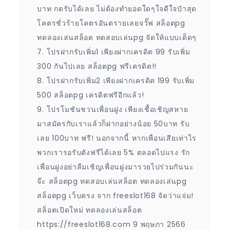
บาท กดรับได้เลย ไม่ต้องทำยอดใดๆใจดีใจป๋าสุด
โคตรชั่วร้ายโคตรอันตรายเลยจวั๊ฟ สล็อตpg
ทดลองเล่นสล็อต ทดสอบเล่นpg จัดให้แบบเด็ดๆ
7. โปรฝากรับเพิ่ม1 เพียงฝากเครดิต 99 รับเพิ่ม
300 กันไปเลย สล็อตpg ฟรีเครดิต!!
8. โปรฝากรับเพิ่ม2 เพียงฝากเครดิต 199 รับเพิ่ม
500 สล็อตpg เครดิตฟรีอีกแล้ว!
9. โปรโมชันชวนเพื่อนฝูง เพียงเชื้อเชิญสหาย
มาสมัครกับเราแล้วก็ฝากอย่างน้อย 50บาท รับ
เลย 100บาท ฟรี! นอกจากนี้ หากเพื่อนเสียเท่าไร
พวกเรารอรับตังฟรีได้เลย 5% ตลอดไปแรง รัก
เพื่อนฝูงอย่าลืมเชิญเพื่อนฝูงมารวยไปร่วมกันนะ
จ๊ะ สล็อตpg ทดสอบเล่นสล็อต ทดลองเล่นpg
สล็อตpg เว็บตรง จาก freeslot168 จัดว่าแจ่ม!
สล็อตเปิดใหม่ ทดลองเล่นสล็อต
https://freeslot168.com 9 พฤษภา 2566