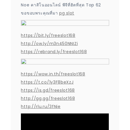
Noe คาสิโนออนไลน์ พีจีที่ฮิตที่สุด Top 62
ขอขอบพระคุณที่มา
pg slot
https://bit.ly/freeslot168
http://ow.ly/m3n450NNIZi
https://rebrand.ly/freeslot168
https://wow.in.th/freeslot168
https://t.co/1y3F8beXzJ
https://is.gd/freeslot168
http://gg.gg/freeslot168
http://rlu.ru/3fNie