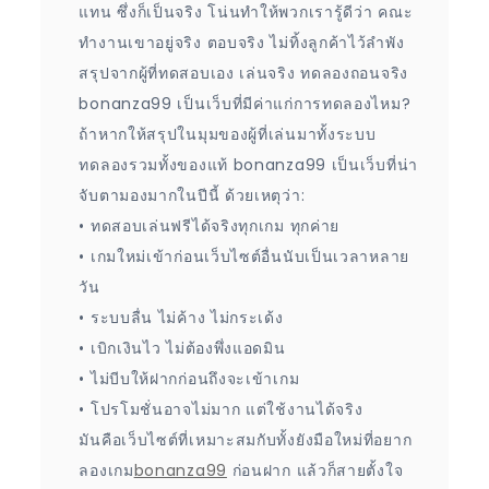
แทน ซึ่งก็เป็นจริง โน่นทำให้พวกเรารู้ดีว่า คณะ
ทำงานเขาอยู่จริง ตอบจริง ไม่ทิ้งลูกค้าไว้ลำพัง
สรุปจากผู้ที่ทดสอบเอง เล่นจริง ทดลองถอนจริง
bonanza99 เป็นเว็บที่มีค่าแก่การทดลองไหม?
ถ้าหากให้สรุปในมุมของผู้ที่เล่นมาทั้งระบบ
ทดลองรวมทั้งของแท้ bonanza99 เป็นเว็บที่น่า
จับตามองมากในปีนี้ ด้วยเหตุว่า:
• ทดสอบเล่นฟรีได้จริงทุกเกม ทุกค่าย
• เกมใหม่เข้าก่อนเว็บไซต์อื่นนับเป็นเวลาหลาย
วัน
• ระบบลื่น ไม่ค้าง ไม่กระเด้ง
• เบิกเงินไว ไม่ต้องพึ่งแอดมิน
• ไม่บีบให้ฝากก่อนถึงจะเข้าเกม
• โปรโมชั่นอาจไม่มาก แต่ใช้งานได้จริง
มันคือเว็บไซต์ที่เหมาะสมกับทั้งยังมือใหม่ที่อยาก
ลองเกม
bonanza99
ก่อนฝาก แล้วก็สายตั้งใจ