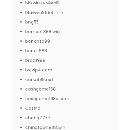
bkkwin เครดิตฟรี
bluewin8888.info
bng55
bombet888.win
bonanza99
bonus888
brazil999
bwvip4.com
carlo999.net
cashgame168
cashgame168x.com
Casino
chang7777
chinatown888.win