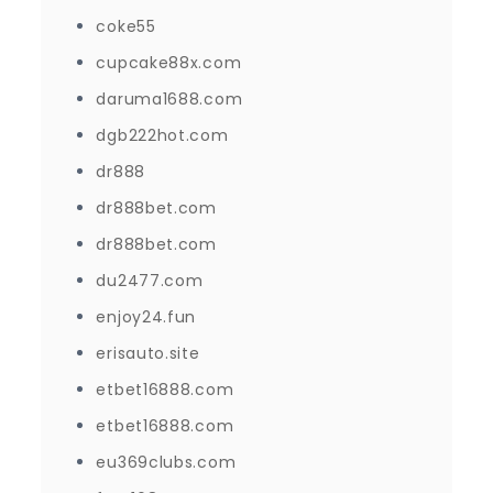
coke55
cupcake88x.com
daruma1688.com
dgb222hot.com
dr888
dr888bet.com
dr888bet.com
du2477.com
enjoy24.fun
erisauto.site
etbet16888.com
etbet16888.com
eu369clubs.com