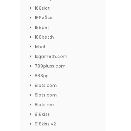
168slot
168สล็อต
188bet
188betth
1xbet
1xgameth.com
789pluss.com
888pg
8lots.com
8lots.com
8lots.me
918Kiss
918kiss v2