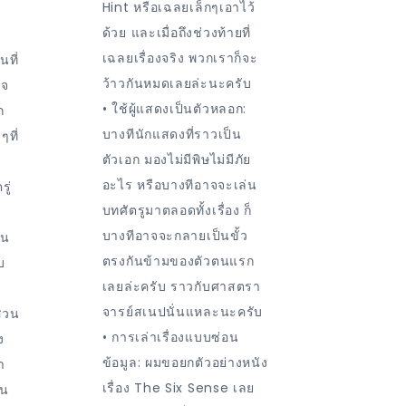
Hint หรือเฉลยเล็กๆเอาไว้
ด้วย และเมื่อถึงช่วงท้ายที่
เฉลยเรื่องจริง พวกเราก็จะ
นที่
ว้าวกันหมดเลยล่ะนะครับ
ใจ
• ใช้ผู้แสดงเป็นตัวหลอก:
ก
บางทีนักแสดงที่ราวเป็น
ๆที่
ตัวเอก มองไม่มีพิษไม่มีภัย
อะไร หรือบางทีอาจจะเล่น
ู่
บทศัตรูมาตลอดทั้งเรื่อง ก็
บางทีอาจจะกลายเป็นขั้ว
ัน
ตรงกันข้ามของตัวตนแรก
บ
เลยล่ะครับ ราวกับศาสตรา
จารย์สเนปนั่นแหละนะครับ
บสวน
• การเล่าเรื่องแบบซ่อน
ง
ข้อมูล: ผมขอยกตัวอย่างหนัง
่า
เรื่อง The Six Sense เลย
ัน