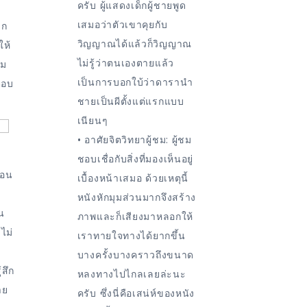
ครับ ผู้แสดงเด็กผู้ชายพูด
เสมอว่าตัวเขาคุยกับ
าก
วิญญาณได้แล้วก็วิญญาณ
ให้
ไม่รู้ว่าตนเองตายแล้ว
อม
เป็นการบอกใบ้ว่าดารานำ
ตอบ
ชายเป็นผีตั้งแต่แรกแบบ
เนียนๆ
• อาศัยจิตวิทยาผู้ชม: ผู้ชม
ชอบเชื่อกับสิ่งที่มองเห็นอยู่
่อน
เบื้องหน้าเสมอ ด้วยเหตุนี้
หนังหักมุมส่วนมากจึงสร้าง
น
ภาพและก็เสียงมาหลอกให้
ไม่
เราทายใจทางได้ยากขึ้น
บางครั้งบางคราวถึงขนาด
้สึก
หลงทางไปไกลเลยล่ะนะ
าย
ครับ ซึ่งนี่คือเสน่ห์ของหนัง