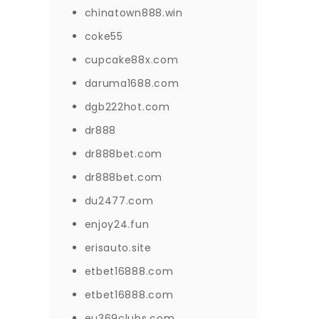
chinatown888.win
coke55
cupcake88x.com
daruma1688.com
dgb222hot.com
dr888
dr888bet.com
dr888bet.com
du2477.com
enjoy24.fun
erisauto.site
etbet16888.com
etbet16888.com
eu369clubs.com