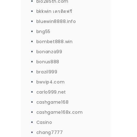
bio285th.com
bkkwin เครดิตฟรี
bluewin8888.info
bng55
bombet888.win
bonanza99
bonus888
brazil999
bwvip4.com
carlo999.net
cashgame168
cashgame168x.com
Casino
chang7777