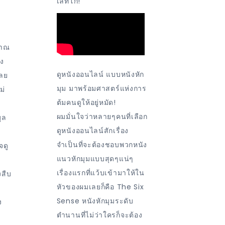
เลทโก!
มาณ
ัง
ดูหนังออนไลน์ แบบหนังหัก
เลย
มุม มาพร้อมศาสตร์แห่งการ
ม่
ต้มคนดูให้อยู่หมัด!
ผมมั่นใจว่าหลายๆคนที่เลือก
ูล
ดูหนังออนไลน์สักเรื่อง
จำเป็นที่จะต้องชอบพวกหนัง
จดู
แนวหักมุมแบบสุดๆแน่ๆ
เรื่องแรกที่แว้บเข้ามาให้ใน
งสืบ
หัวของผมเลยก็คือ The Six
Sense หนังหักมุมระดับ
ง
ตำนานที่ไม่ว่าใครก็จะต้อง