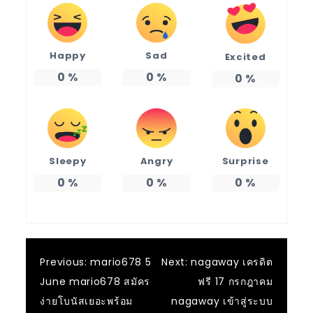
Happy
Sad
Excited
0
%
0
%
0
%
Sleepy
Angry
Surprise
0
%
0
%
0
%
แนะแนว
Previous:
mario678 5
Next:
nagaway เครดิต
June mario678 สมัคร
ฟรี 17 กรกฎาคม
เรื่อง
ง่ายโบนัสเยอะพร้อม
nagaway เข้าสู่ระบบ