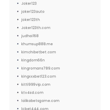
Joker123
joker123auto
joker123th
Joker123th.com
judhai168
khumsup888.me
kimchibetbet.com
kingdom66n
kingromans789.com
kingxxxbet123.com
kitti999vip.com
ktv4sd.com
lalikabetsgame.com
lcbet444.com