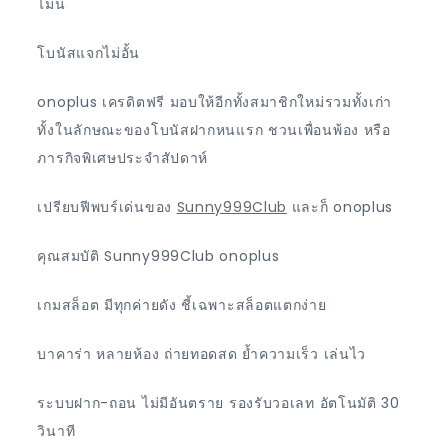
ไม่น
โบนัสแจกไม่อั้น
onoplus เครดิตฟรี มอบให้อีกทั้งสมาชิกใหม่รวมทั้งเก่า
ทั้งในลักษณะของโบนัสฝากหนแรก ชวนเพื่อนพ้อง หรือ
ภารกิจพิเศษประจำสัปดาห์
เปรียบฟีพบร์เด่นของ
Sunny999Club
และก็ onoplus
คุณสมบัติ Sunny999Club onoplus
เกมสล็อต มีทุกค่ายดัง ชี้เฉพาะสล็อตแตกง่าย
บาคาร่า หลายห้อง ถ่ายทอดสด ย้ำความเร็ว เล่นไว
ระบบฝาก-ถอน ไม่มีอันตราย รองรับวอเลท อัตโนมัติ 30
วินาที