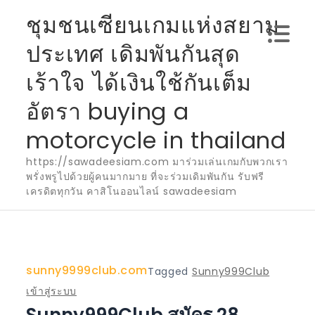
Skip
ชุมชนเซียนเกมแห่งสยาม
to
ประเทศ เดิมพันกันสุด
content
เร้าใจ ได้เงินใช้กันเต็ม
อัตรา buying a
motorcycle in thailand
https://sawadeesiam.com มาร่วมเล่นเกมกับพวกเรา
พรั่งพรูไปด้วยผู้คนมากมาย ที่จะร่วมเดิมพันกัน รับฟรี
เครดิตทุกวัน คาสิโนออนไลน์ sawadeesiam
sunny9999club.com
Tagged
Sunny999Club
เข้าสู่ระบบ