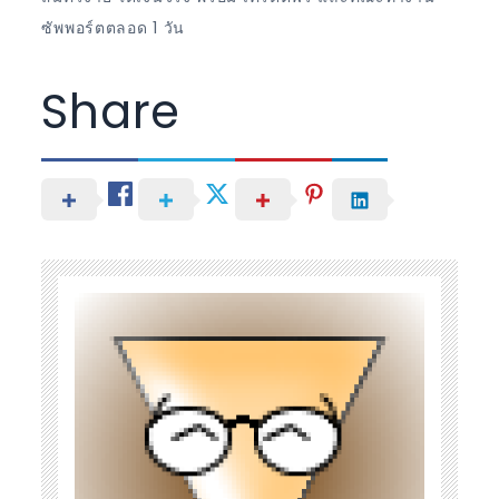
ซัพพอร์ตตลอด 1 วัน
Share