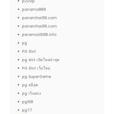
p2vvip
panama888
pananthai99.com
pananthai99.com
paramax1688.info
pg
PG Slot
pg slot เปิดใหม่ล่าสุด
PG Slot เว็บใหม่
pg SuperGame
pg สล็อต
pg เว็บตรง
pg168
pg77