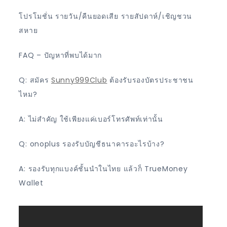
โปรโมชั่น รายวัน/คืนยอดเสีย รายสัปดาห์/เชิญชวน
สหาย
FAQ – ปัญหาที่พบได้มาก
Q: สมัคร
Sunny999Club
ต้องรับรองบัตรประชาชน
ไหม?
A: ไม่สำคัญ ใช้เพียงแค่เบอร์โทรศัพท์เท่านั้น
Q: onoplus รองรับบัญชีธนาคารอะไรบ้าง?
A: รองรับทุกแบงค์ชั้นนำในไทย แล้วก็ TrueMoney
Wallet