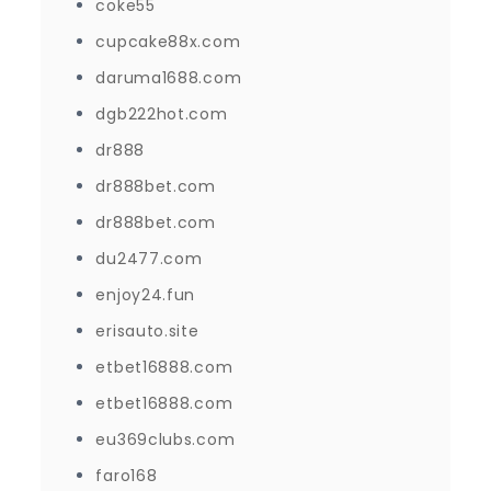
coke55
cupcake88x.com
daruma1688.com
dgb222hot.com
dr888
dr888bet.com
dr888bet.com
du2477.com
enjoy24.fun
erisauto.site
etbet16888.com
etbet16888.com
eu369clubs.com
faro168