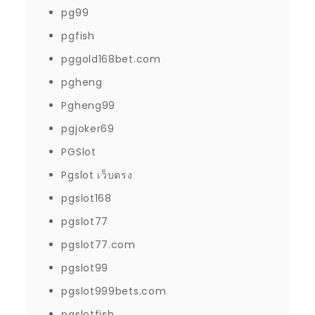
pg99
pgfish
pggold168bet.com
pgheng
Pgheng99
pgjoker69
PGSlot
Pgslot เว็บตรง
pgslot168
pgslot77
pgslot77.com
pgslot99
pgslot999bets.com
pgslotfish