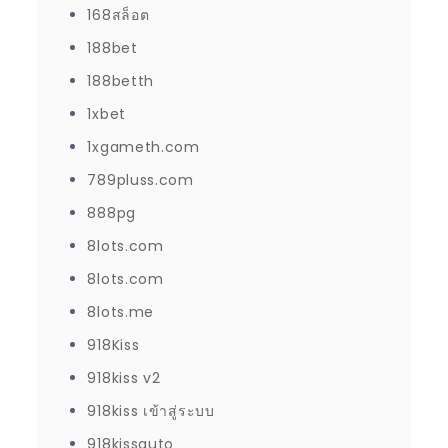
168สล็อต
188bet
188betth
1xbet
1xgameth.com
789pluss.com
888pg
8lots.com
8lots.com
8lots.me
918Kiss
918kiss v2
918kiss เข้าสู่ระบบ
918kissauto