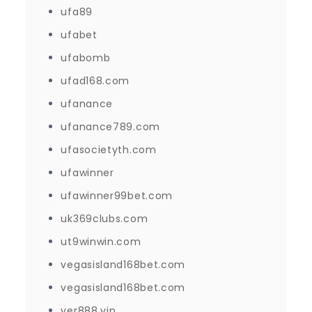
ufa89
ufabet
ufabomb
ufad168.com
ufanance
ufanance789.com
ufasocietyth.com
ufawinner
ufawinner99bet.com
uk369clubs.com
ut9winwin.com
vegasisland168bet.com
vegasisland168bet.com
ver888.vip