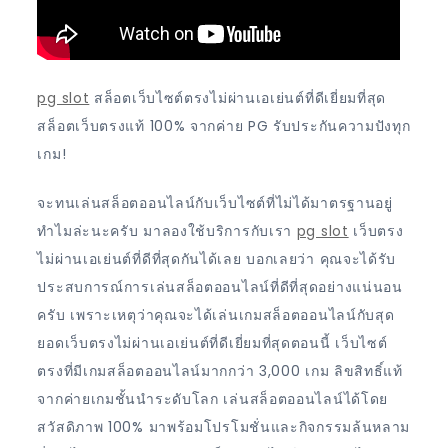
pg slot
สล็อตเว็บไซต์ตรงไม่ผ่านเอเย่นต์ที่ดีเยี่ยมที่สุด
สล็อตเว็บตรงแท้ 100% จากค่าย PG รับประกันความปังทุก
เกม!
จะทนเล่นสล็อตออนไลน์กับเว็บไซต์ที่ไม่ได้มาตรฐานอยู่
ทำไมล่ะนะครับ มาลองใช้บริการกับเรา
pg slot
เว็บตรง
ไม่ผ่านเอเย่นต์ที่ดีที่สุดกันได้เลย บอกเลยว่า คุณจะได้รับ
ประสบการณ์การเล่นสล็อตออนไลน์ที่ดีที่สุดอย่างแน่นอน
ครับ เพราะเหตุว่าคุณจะได้เล่นเกมสล็อตออนไลน์กับสุด
ยอดเว็บตรงไม่ผ่านเอเย่นต์ที่ดีเยี่ยมที่สุดตอนนี้ เว็บไซต์
ตรงที่มีเกมสล็อตออนไลน์มากกว่า 3,000 เกม ลิขสิทธิ์แท้
จากค่ายเกมชั้นนำระดับโลก เล่นสล็อตออนไลน์ได้โดย
สวัสดิภาพ 100% มาพร้อมโปรโมชั่นและกิจกรรมล้นหลาม