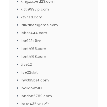
kingxxxbet123.com
kitti999vip.com
ktv4sd.com
lalikabetsgame.com
lcbet444.com
lion123สล็อต
lionth168.com
lionth168.com
Live22
live22slot
lnw365bet.com
lockdown168
london6789.com
lotto432 ทางเข้า