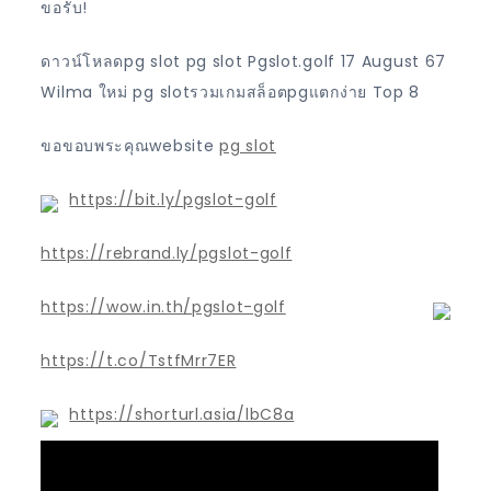
ขอรับ!
ดาวน์โหลดpg slot pg slot Pgslot.golf 17 August 67
Wilma ใหม่ pg slotรวมเกมสล็อตpgแตกง่าย Top 8
ขอขอบพระคุณwebsite
pg slot
https://bit.ly/pgslot-golf
https://rebrand.ly/pgslot-golf
https://wow.in.th/pgslot-golf
https://t.co/TstfMrr7ER
https://shorturl.asia/lbC8a