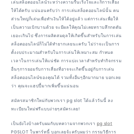
เล่นสล็อตออนไลน์ระหว่างความรื่นเริงใจและก็การเสี่ยง
ให้ได้ครับ แน่นอนครับว่า การเล่นสล็อตออนไลน์นั้น คน
ส่วนใหญ่ก็เล่นเพื่อทำเงินให้ได้อยู่แล้ว แต่การเล่นเพื่อให้
เป็นความเบิกบานด้วย จะมีผลให้คุณไม่เคยทราบสึกกดดัน
เยอะเกินไป ซึ่งการผลิตสมดุลให้เกิดขึ้นสำหรับในการเล่น
สล็อตออนไลน์ก็ไม่ได้ทำยากเลยนะครับ ไม่ว่าจะเป็นการ
ตั้งงบประมาณสำหรับในการเล่นให้เหมาะสม กำหนด
เวลาในการเล่นให้แน่ชัด การแบ่งเวลาสำหรับทำกิจกรรม
อื่นๆการยอมรับการเสี่ยงที่อาจจะเกิดขึ้นอยู่กับการเล่น
สล็อตออนไลน์ของคุณได้ รวมทั้งอื่นๆอีกมากมาย บอกเลย
ว่า คุณจะแฮปปี้มากเพิ่มขึ้นแน่นอน
สมัครสมาชิกใหม่กับพวกเรา pg slot ได้แล้ววันนี้ ลง
ทะเบียนใหม่ฟรีแบบง่ายๆสมัครเลย!
เป็นยังไงบ้างครับผมกับบทความจากพวกเรา
pg slot
PGSLOT ในพาร์ทนี้ บอกเลยจ้ะครับผมว่า กรรมวิธีการ