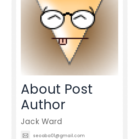
About Post
Author
Jack Ward
seoaba01@gmail.com