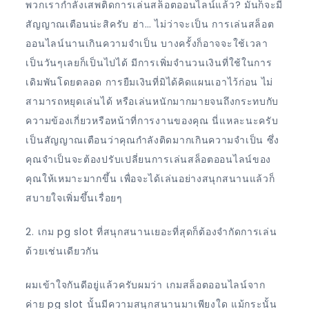
พวกเรากำลังเสพติดการเล่นสล็อตออนไลน์แล้ว? มันก็จะมี
สัญญาณเตือนน่ะสิครับ ฮ่า… ไม่ว่าจะเป็น การเล่นสล็อต
ออนไลน์นานเกินความจำเป็น บางครั้งก็อาจจะใช้เวลา
เป็นวันๆเลยก็เป็นไปได้ มีการเพิ่มจำนวนเงินที่ใช้ในการ
เดิมพันโดยตลอด การยืมเงินที่มิได้คิดแผนเอาไว้ก่อน ไม่
สามารถหยุดเล่นได้ หรือเล่นหนักมากมายจนถึงกระทบกับ
ความข้องเกี่ยวหรือหน้าที่การงานของคุณ นี่แหละนะครับ
เป็นสัญญาณเตือนว่าคุณกำลังติดมากเกินความจำเป็น ซึ่ง
คุณจำเป็นจะต้องปรับเปลี่ยนการเล่นสล็อตออนไลน์ของ
คุณให้เหมาะมากขึ้น เพื่อจะได้เล่นอย่างสนุกสนานแล้วก็
สบายใจเพิ่มขึ้นเรื่อยๆ
2. เกม pg slot ที่สนุกสนานเยอะที่สุดก็ต้องจำกัดการเล่น
ด้วยเช่นเดียวกัน
ผมเข้าใจกันดีอยู่แล้วครับผมว่า เกมสล็อตออนไลน์จาก
ค่าย pg slot นั้นมีความสนุกสนานมาเพียงใด แม้กระนั้น