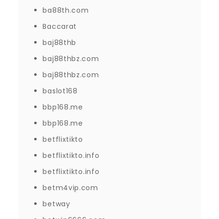
ba88th.com
Baccarat
baj88thb
baj88thbz.com
baj88thbz.com
baslot168
bbp168.me
bbp168.me
betflixtikto
betflixtikto.info
betflixtikto.info
betm4vip.com
betway