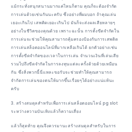
แม้กระทั่งสนุกสนานมากแค่ไหนก็ตาม คุณก็จะต้องจำกัด
การเล่นด้วยเช่นกันนะครับ ซึ่งอย่างที่ผมบอก ถ้าคุณเล่น
เยอะเกินไป เสพติดเยอะเกินไป มันก็จะส่งผลเสียหลายๆ
อย่างในชีวิตของคุณด้วย เพราะฉะนั้น การตั้งขีดจำกัดใน
การเล่นจะช่วยให้คุณสามารถคุ้มครองป้องกันการเสพติด
การเล่นสล็อตออนไลน์ที่มากเหลือเกินได้ ยกตัวอย่างเช่น
การตั้งขีดจำกัดของเวลาในการเล่น จำนวนเงินที่เล่นเสีย
รวมไปถึงขีดจำกัดในการลงทุนแต่ละครั้งด้วยด้วยเหมือน
กัน ซึ่งสิ่งพวกนี้นี่แหละขอรับจะช่วยทำให้คุณสามารถ
จำกัดการเล่นของตนให้มากขึ้นเรื่อยๆได้อย่างแน่แท้นะ
ครับ
3. สร้างสมดุลสำหรับเพื่อการเล่นสล็อตออนไลน์ pg slot
ระหว่างความบันเทิงแล้วก็ความเสี่ยง
แล้วก็สุดท้าย คุณจึงควรมานะสร้างสมดุลสำหรับในการ