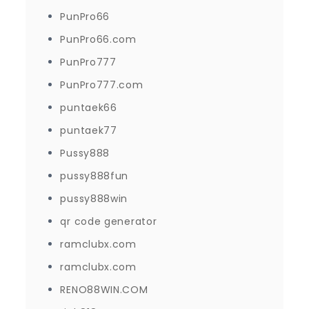
PunPro66
PunPro66.com
PunPro777
PunPro777.com
puntaek66
puntaek77
Pussy888
pussy888fun
pussy888win
qr code generator
ramclubx.com
ramclubx.com
RENO88WIN.COM