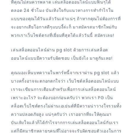
ที่คุณไม่สมควรพลาด เล่นสล็อตออนไลน์แบบฟินๆได้
ตลอด 24 ชั่วโมง บันเทิงใจกับแนวทางการทำกำไรใน
แบบของคุณได้วันแล้ววันเล่าแน่ๆ ถ้าหากคุณไม่ต้องการที่
จะอยากเสียโอกาสดีๆแบบงี้ล่ะก็ มาสมัครสมาชิกใหม่กับ
พวกเราเว็บไซต์ตรงที่เยี่ยมที่สุดได้แล้ววันนี้ สมัครเลย!
เล่นสล็อตออนไลน์ผ่าน pg slot ด้วยการเล่นสล็อต
ออนไลน์แบบมีความรับผิดชอบ เป็นยังไง มาดูกันเลย!
คุณมองเห็นบทความในพาร์ทนี้จากเราผ่าน pg slot แล้ว
บางครั้งอาจจะตกอกตกใจว่า เว็บไซต์สล็อตออนไลน์แบบ
เราจะเขียนการเตือนสำหรับเพื่อการเล่นสล็อตออนไลน์
เพราะอะไร? จะต้องบอกก่อนครับว่า พวกเรา PG เป็น
สล็อตเว็บไซต์ตรงไม่ผ่านเอเย่นต์ที่มีความน่าวางใจรวมทั้ง
ความปลอดภัยสูง แน่ๆครับว่า เราอยากที่จะให้คุณมา
บันเทิงใจแล้วก็ได้กำไรจากการเล่นสล็อตออนไลน์กับเรา
แต่ก็มีสมาชิกหลายๆคนที่ไม่อาจจะรับผิดชอบตัวเองในการ