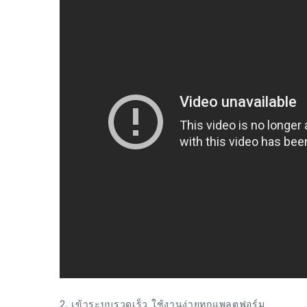
2. เข้าระบบรวดเร็ว ใช้งานง่ายทุกแพลตฟอร์ม