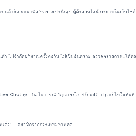
า แล้วก็เกมแนวพิเศษอย่างเป่ายิ้งฉุบ ตู้ม้าออนไลน์ ครบจบในเว็บไซต์
ต่ำ ไม่จำกัดปริมาณครั้งต่อวัน ไม่เป็นอันตราย ตรวจตราสถานะได้ต
ive Chat ทุกๆวัน ไม่ว่าจะมีปัญหาอะไร พร้อมปรับปรุงแก้ไขในทันที
ถอนเร็ว” – สมาชิกจากกรุงเทพมหานคร