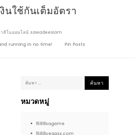
ินใช้กันเต็มอัตรา
ัน คาสิโนออนไลน์ sawadeesiam
and running in no time!
Pin Posts
ค้นหา
สำหรับ:
หมวดหมู่
1688sagame
1688vegasx.com