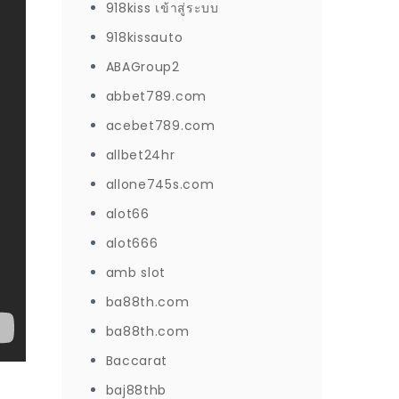
918kiss เข้าสู่ระบบ
918kissauto
ABAGroup2
abbet789.com
acebet789.com
allbet24hr
allone745s.com
alot66
alot666
amb slot
ba88th.com
ba88th.com
Baccarat
baj88thb