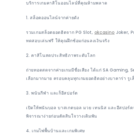
บริการเกมคาสิโนออนไลน์ที่คุณห้ามพลาด
1. สล็อตออนไลน์จากค่ายดัง
รวมเกมสล็อตยอดฮิตจาก PG Slot,
okcasino
Joker, P
ทดสอบเล่นฟรี ให้คุณฝึกซ้อมก่อนลงเงินจริง
2. คาสิโนสดประสิทธิภาพระดับโลก
ถ่ายทอดสดจากค่ายเกมมีชื่อเสียง ได้แก่ SA Gaming,
เลือกมากมาย ครอบคลุมทุกเกมยอดฮิตอย่างบาคาร่า รูเล็
3. พนันกีฬา และก็อีสปอร์ต
เปิดให้พนันบอล บาสเกตบอล มวย เทนนิส และอีสปอร์ตจาก
พิจารณาง่ายก่อนตัดสินใจวางเดิมพัน
4. เกมไพ่พื้นบ้านและเกมพิเศษ