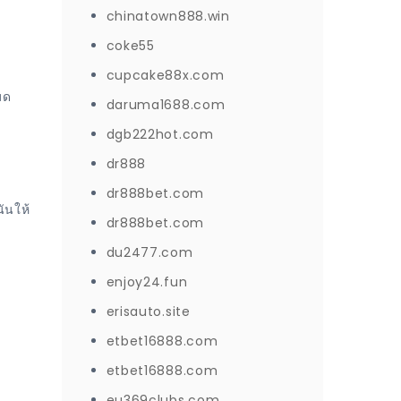
chinatown888.win
coke55
cupcake88x.com
มด
daruma1688.com
dgb222hot.com
dr888
dr888bet.com
ันให้
dr888bet.com
du2477.com
enjoy24.fun
erisauto.site
etbet16888.com
etbet16888.com
eu369clubs.com