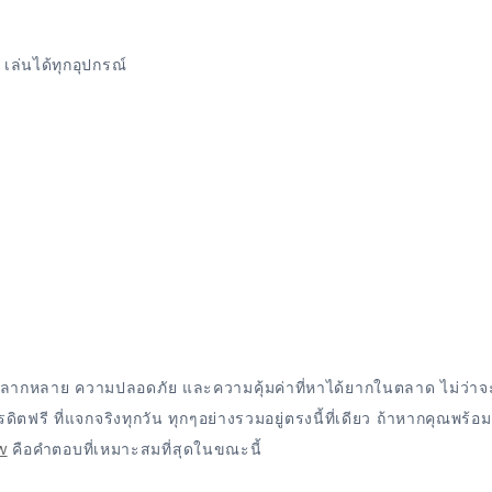
เล่นได้ทุกอุปกรณ์
หลากหลาย ความปลอดภัย และความคุ้มค่าที่หาได้ยากในตลาด ไม่ว่าจ
รดิตฟรี ที่แจกจริงทุกวัน ทุกๆอย่างรวมอยู่ตรงนี้ที่เดียว ถ้าหากคุณพร้อมเ
w
คือคำตอบที่เหมาะสมที่สุดในขณะนี้