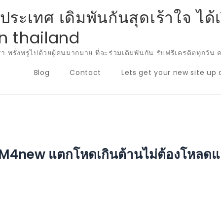
ะเทศ เดิมพันกันสุดเร้าใจ ได้เง
n thailand
รั่งพรูไปด้วยผู้คนมากมาย ที่จะร่วมเดิมพันกัน รับฟรีเครดิตทุกว
Blog
Contact
Lets get your new site up 
 M4new แตกโหดเกินต้านไม่ต้องโหลด