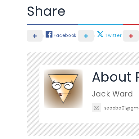
Share
Facebook
Twitter
About 
Jack Ward
seoaba01@gma