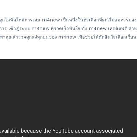
ทุกไลฟ์สไตล์การเล่น m4new เป็นหนึ่งในตัวเลือกที่คุณไม่สมควรมอง
การ เข้าสู่ระบบ m4new ที่รวดเร็วทันใจ กับ m4new เครดิตฟรี สำหรั
ี้จะพาคุณสำรวจทุกแง่ทุกมุมของ m4new เพื่อช่วยให้ตัดสินใจเลือกเว็บพน