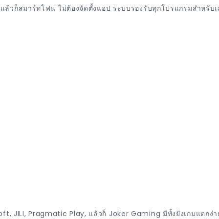
็ต แล้วก็สมาร์ทโฟน ไม่ต้องจัดตั้งแอป ระบบรองรับทุกโปรแกรมสำหรับเ
oft, JILI, Pragmatic Play, แล้วก็ Joker Gaming มีทั้งยังเกมแตกง่า