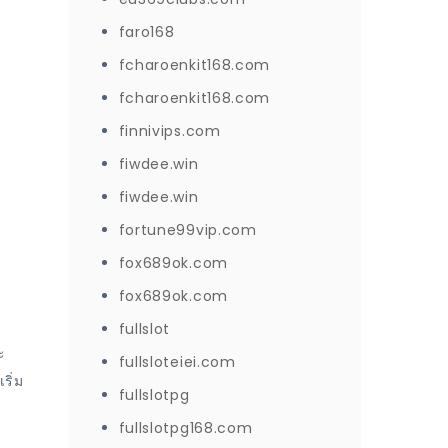
faro168
fcharoenkit168.com
fcharoenkit168.com
finnivips.com
fiwdee.win
fiwdee.win
fortune99vip.com
fox689ok.com
fox689ok.com
fullslot
ะ
fullsloteiei.com
ริ่ม
fullslotpg
fullslotpg168.com