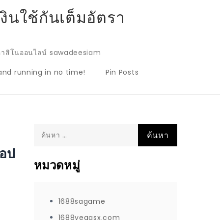
ินใช้กันเต็มอัตรา
ัน คาสิโนออนไลน์ sawadeesiam
and running in no time!
Pin Posts
ค้นหา
สำหรับ:
แอป
หมวดหมู่
1688sagame
1688vegasx.com