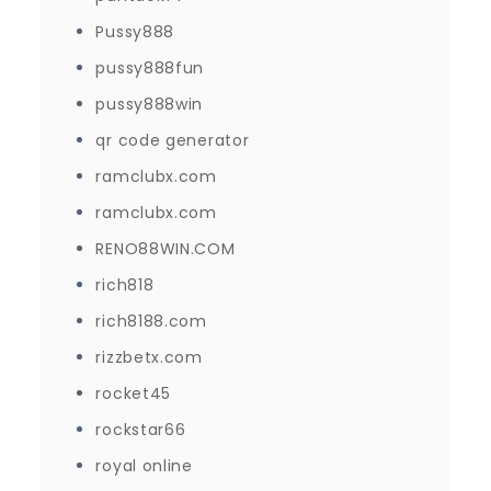
Pussy888
pussy888fun
pussy888win
qr code generator
ramclubx.com
ramclubx.com
RENO88WIN.COM
rich818
rich8188.com
rizzbetx.com
rocket45
rockstar66
royal online