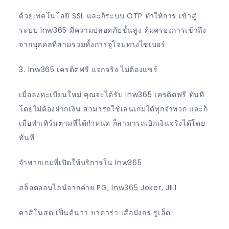
ด้วยเทคโนโลยี SSL และก็ระบบ OTP ทำให้การ เข้าสู่
ระบบ lnw365 มีความปลอดภัยขั้นสูง คุ้มครองการเข้าถึง
จากบุคคลที่สามรวมทั้งการจู่โจมทางไซเบอร์
3. lnw365 เครดิตฟรี แจกจริง ไม่ต้องแชร์
เมื่อลงทะเบียนใหม่ คุณจะได้รับ lnw365 เครดิตฟรี ทันที
โดยไม่ต้องฝากเงิน สามารถใช้เล่นเกมได้ทุกจำพวก และก็
เมื่อทำเทิร์นตามที่ได้กำหนด ก็สามารถเบิกเงินจริงได้โดย
ทันที
จำพวกเกมที่เปิดให้บริการใน lnw365
สล็อตออนไลน์จากค่าย PG,
lnw365
Joker, JILI
คาสิโนสด เป็นต้นว่า บาคาร่า เสือมังกร รูเล็ต