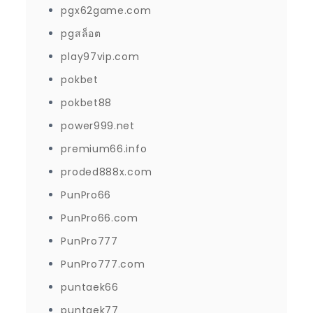
pgx62game.com
pgสล็อต
play97vip.com
pokbet
pokbet88
power999.net
premium66.info
proded888x.com
PunPro66
PunPro66.com
PunPro777
PunPro777.com
puntaek66
puntaek77