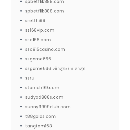
spbetflik888.com
spbetflik888.com
sretthi99
ss168vip.com
ssc168.com
ssc915casino.com
ssgame666
ssgame666 เข้าสู่ระบบ ล่าสุด
ssru
starrich99.com
sudyod888s.com
sunny9999club.com
t88golds.com
tangtem168