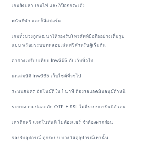
เกมยิงปลา เกมไพ่ และก็ป๊อกกระเด้ง
พนันกีฬา และก็อีสปอร์ต
เกมทั้งปวงถูกพัฒนาให้รองรับโทรศัพท์มือถืออย่างเต็มรูป
แบบ พร้อมระบบทดสอบเล่นฟรีสำหรับผู้เริ่มต้น
ตารางเปรียบเทียบ lnw365 กับเว็บทั่วไป
คุณสมบัติ lnw365 เว็บไซต์ทั่วๆไป
ระบบสมัคร อัตโนมัติใน 1 นาที ต้องรอแอดมินอนุมัตำหนิ
ระบบความปลอดภัย OTP + SSL ไม่มีระบบการันตีตัวตน
เครดิตฟรี แจกในทันที ไม่ต้องแชร์ จำต้องฝากก่อน
รองรับอุปกรณ์ ทุกระบบ บางวัสดุอุปกรณ์เท่านั้น