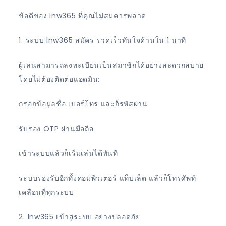
ข้อดีของ lnw365 ที่คุณไม่สมควรพลาด
1. ระบบ lnw365 สมัคร รวดเร็วทันใจด้านใน 1 นาที
ผู้เล่นสามารถลงทะเบียนเป็นสมาชิกได้อย่างสะดวกสบาย
โดยไม่ต้องติดต่อแอดมิน:
กรอกข้อมูลชื่อ เบอร์โทร และก็รหัสผ่าน
รับรอง OTP ผ่านมือถือ
เข้าระบบแล้วก็เริ่มเล่นได้ทันที
ระบบรองรับอีกทั้งคอมพิวเตอร์ แท็บเล็ต แล้วก็โทรศัพท์
เคลื่อนที่ทุกระบบ
2. lnw365 เข้าสู่ระบบ อย่างปลอดภัย