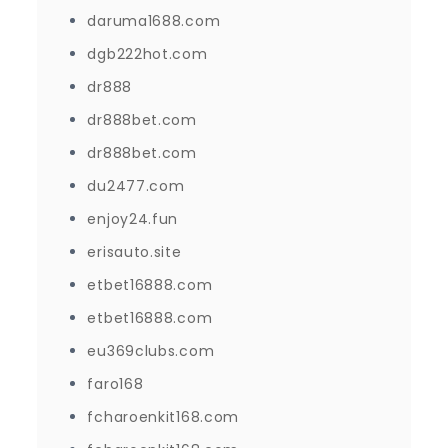
daruma1688.com
dgb222hot.com
dr888
dr888bet.com
dr888bet.com
du2477.com
enjoy24.fun
erisauto.site
etbet16888.com
etbet16888.com
eu369clubs.com
faro168
fcharoenkit168.com