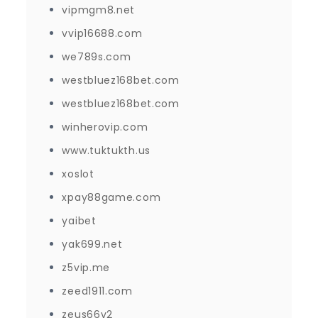
vipmgm8.net
vvip16688.com
we789s.com
westbluez168bet.com
westbluez168bet.com
winherovip.com
www.tuktukth.us
xoslot
xpay88game.com
yaibet
yak699.net
z5vip.me
zeed1911.com
zeus66v2