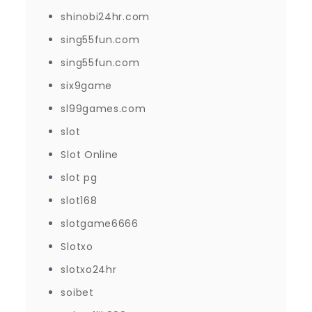
shinobi24hr.com
sing55fun.com
sing55fun.com
six9game
sl99games.com
slot
Slot Online
slot pg
slot168
slotgame6666
Slotxo
slotxo24hr
soibet