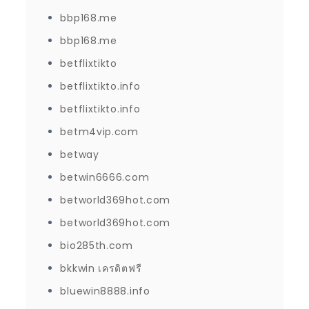
bbp168.me
bbp168.me
betflixtikto
betflixtikto.info
betflixtikto.info
betm4vip.com
betway
betwin6666.com
betworld369hot.com
betworld369hot.com
bio285th.com
bkkwin เครดิตฟรี
bluewin8888.info