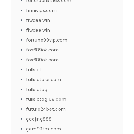
fcharoenkit168.com
finnivips.com
fiwdee.win
fiwdee.win
fortune99vip.com
fox689ok.com
fox689ok.com
fullslot
fullsloteiei.com
fullslotpg
fullslotpg168.com
future24bet.com
gaojing888
gem99ths.com