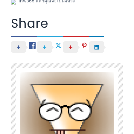
lnw365 แล้วคุณจะไม่ผิดหวัง
Share