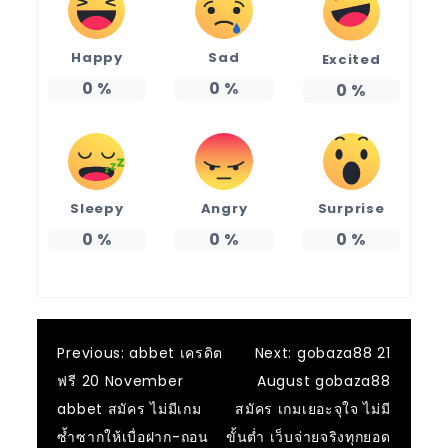
Happy
Sad
Excited
0
%
0
%
0
%
Sleepy
Angry
Surprise
0
%
0
%
0
%
แนะแนว
Previous:
abbet เครดิต
Next:
gobaza88 21
ฟรี 20 November
August gobaza88
เรื่อง
abbet สมัคร ไม่มีเกม
สมัคร เกมเยอะจุใจ ไม่มี
ซ้ำซากให้เบื่อฝาก-ถอน
ขั้นต่ำ เว็บจ่ายจริงทุกยอด