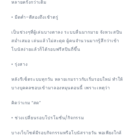
หลายครั้งกว่าเดิม
• มืดค่ำ–ตีสองถึงเช้าตรู่
เป็นช่วงๆที่ผู้เล่นบางตาลง ระบบลื่นมากมาย จังหวะสปิน
สม่ำเสมอ เล่นแล้วไม่สะดุด ผู้คนจำนวนมากรู้สึกว่าเข้า
โบนัสง่ายแล้วก็ได้รอบฟรีสปินถี่ขึ้น
• รุ่งสาง
หลังรีเซ็ตระบบทุกวัน หลายเกมราวกับเริ่มรอบใหม่ ทำให้
บางบุคคลชอบเข้ามาลองหมุนตอนนี้ เพราะเหตุว่า
คิดว่าเกม “สด”
• ช่วงเปลี่ยนรอบโปรโมชั่น/กิจกรรม
บางเว็บไซต์มีรอบกิจกรรมหรือโบนัสรายวัน พอเพียงใกล้