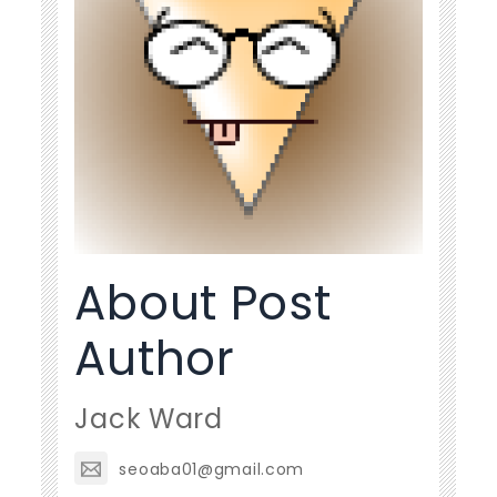
About Post
Author
Jack Ward
seoaba01@gmail.com