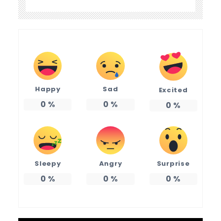
Happy
Sad
Excited
0
%
0
%
0
%
Sleepy
Angry
Surprise
0
%
0
%
0
%