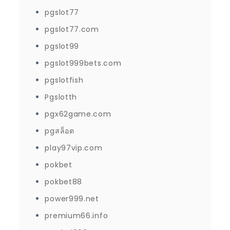
pgslot77
pgslot77.com
pgslot99
pgslot999bets.com
pgslotfish
Pgslotth
pgx62game.com
pgสล็อต
play97vip.com
pokbet
pokbet88
power999.net
premium66.info