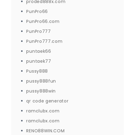
proded888x.com
PunPro66
PunPro66.com
PunPro777
PunPro777.com
puntaek66
puntaek77
Pussy888
pussy888fun
pussy888win
qr code generator
ramclubx.com
ramclubx.com
RENO88WIN.COM