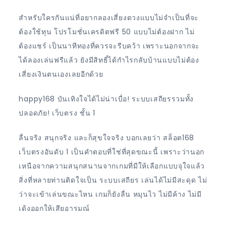
สำหรับใครกันแน่ที่อยากลองเสี่ยงดวงแบบไม่จำเป็นที่จะ
ต้องใช้ทุน โปรโมชั่นเครดิตฟรี 50 แบบไม่ต้องฝาก ไม่
ต้องแชร์ เป็นนาทีทองที่ควรจะรีบคว้า เพราะนอกจากจะ
ได้ลองเล่นฟรีแล้ว ยังมีสิทธิ์ได้กำไรกลับบ้านแบบไม่ต้อง
เสี่ยงเงินตนเองเลยอีกด้วย
happy168 บันเทิงใจได้ไม่น่าเบื่อ! ระบบเสถียรรวมทั้ง
ปลอดภัย! เว็บตรง ชั้น 1
ลื่นจริง สนุกจริง และก็สุขใจจริง บอกเลยว่า สล็อต168
เว็บตรงอันดับ 1 เป็นคำตอบที่ใช่ที่สุดขณะนี้ เพราะว่านอก
เหนือจากความสนุกสนานจากเกมที่มีให้เลือกแบบจุใจแล้ว
สิ่งที่หลายท่านติดใจเป็น ระบบเสถียร เล่นได้ไม่มีสะดุด ไม่
ว่าจะเข้าเล่นขณะไหน เกมก็ยังลื่น หมุนไว ไม่มีค้าง ไม่มี
เด้งออกให้เสียอารมณ์