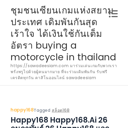
Skip
ชุมชนเซียนเกมแห่งสยาม
to
ประเทศ เดิมพันกันสุด
content
เร้าใจ ได้เงินใช้กันเต็ม
อัตรา buying a
motorcycle in thailand
https://sawadeesiam.com มาร่วมเล่นเกมกับพวกเรา
พรั่งพรูไปด้วยผู้คนมากมาย ที่จะร่วมเดิมพันกัน รับฟรี
เครดิตทุกวัน คาสิโนออนไลน์ sawadeesiam
happy168
Tagged
สล็อต168
Happy168 Happy168.ai 26