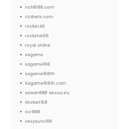
rich8188.com
rizzbetx.com
rocket45
rockstar66
royal online
sagame
sagame168
sagame168th
Sagame168th.com
sawan888 ทดลองเล่น
sbobet168
scr888
sexyauto168