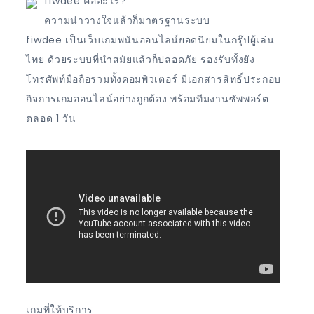
fiwdee คืออะไร?
ความน่าวางใจแล้วก็มาตรฐานระบบ
fiwdee เป็นเว็บเกมพนันออนไลน์ยอดนิยมในกรุ๊ปผู้เล่น
ไทย ด้วยระบบที่นำสมัยแล้วก็ปลอดภัย รองรับทั้งยัง
โทรศัพท์มือถือรวมทั้งคอมพิวเตอร์ มีเอกสารสิทธิ์ประกอบ
กิจการเกมออนไลน์อย่างถูกต้อง พร้อมทีมงานซัพพอร์ต
ตลอด 1 วัน
เกมที่ให้บริการ