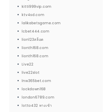
kitti999vip.com
ktv4sd.com
lalikabetsgame.com
lcbet444.com
lion123สล็อต
lionth168.com
lionth168.com
Live22
live22slot
lnw365bet.com
lockdown168
london6789.com
lotto432 ทางเข้า