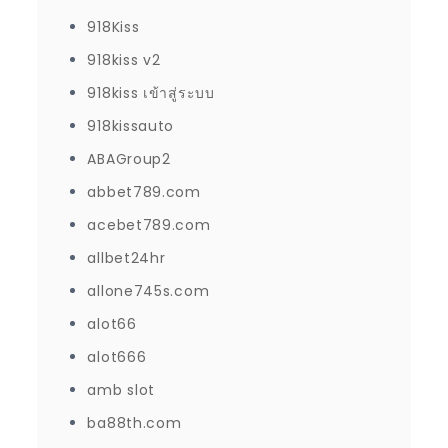
918Kiss
918kiss v2
918kiss เข้าสู่ระบบ
918kissauto
ABAGroup2
abbet789.com
acebet789.com
allbet24hr
allone745s.com
alot66
alot666
amb slot
ba88th.com