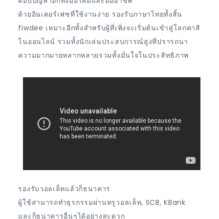
ตอบปัญหาอีกทั้งมือใหม่และมืออาชีพ
ด้วยอินเตอร์เฟซที่ใช้งานง่าย รองรับภาษาไทยทั้งสิ้น
fiwdee เหมาะอีกทั้งสำหรับผู้ที่เพิ่งจะเริ่มต้นเข้าสู่โลกคาสิ
โนออนไลน์ รวมทั้งนักเล่นประสบการณ์สูงที่ปรารถนา
ความมากมายหลากหลายรวมทั้งมั่นใจในประสิทธิภาพ
รองรับวอลเล็ทแล้วก็ธนาคาร
ผู้ใช้สามารถทำธุรกรรมผ่านทรูวอลเล็ท, SCB, KBank
และก็ธนาคารอื่นๆได้อย่างสะดวก