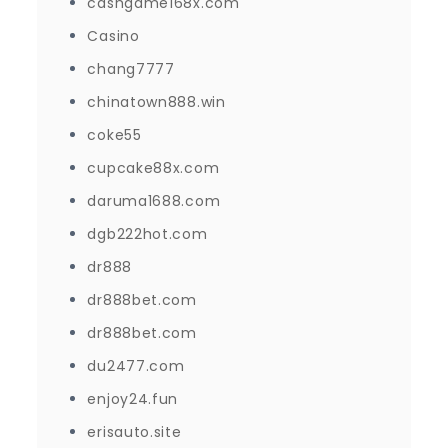
cashgame168x.com
Casino
chang7777
chinatown888.win
coke55
cupcake88x.com
daruma1688.com
dgb222hot.com
dr888
dr888bet.com
dr888bet.com
du2477.com
enjoy24.fun
erisauto.site