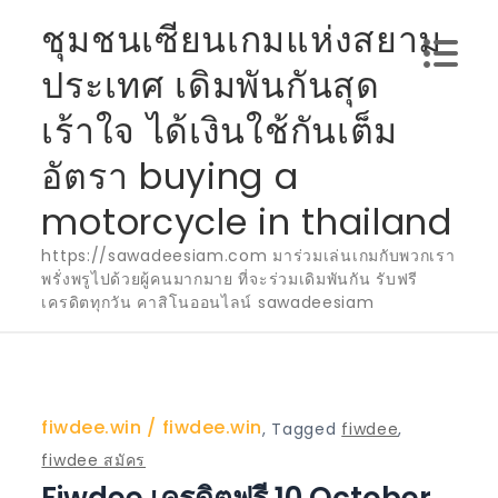
Skip
ชุมชนเซียนเกมแห่งสยาม
to
ประเทศ เดิมพันกันสุด
content
เร้าใจ ได้เงินใช้กันเต็ม
อัตรา buying a
motorcycle in thailand
https://sawadeesiam.com มาร่วมเล่นเกมกับพวกเรา
พรั่งพรูไปด้วยผู้คนมากมาย ที่จะร่วมเดิมพันกัน รับฟรี
เครดิตทุกวัน คาสิโนออนไลน์ sawadeesiam
fiwdee.win
fiwdee.win
,
Tagged
fiwdee
,
fiwdee สมัคร