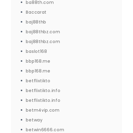
ba88th.com
Baccarat
baj88thb
baj88thbz.com
baj88thbz.com
baslot168
bbp168.me
bbp168.me
betflixtikto
betflixtikto.info
betflixtikto.info
betm4vip.com
betway
betwin6666.com