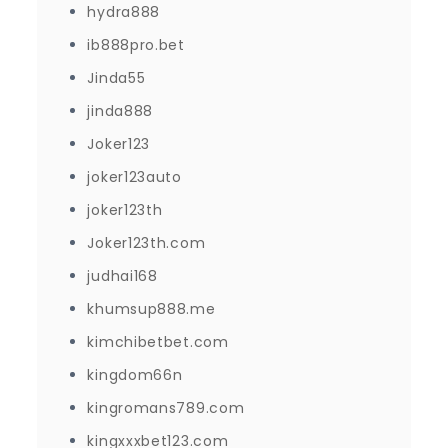
hydra888
ib888pro.bet
Jinda55
jinda888
Joker123
joker123auto
joker123th
Joker123th.com
judhai168
khumsup888.me
kimchibetbet.com
kingdom66n
kingromans789.com
kingxxxbet123.com