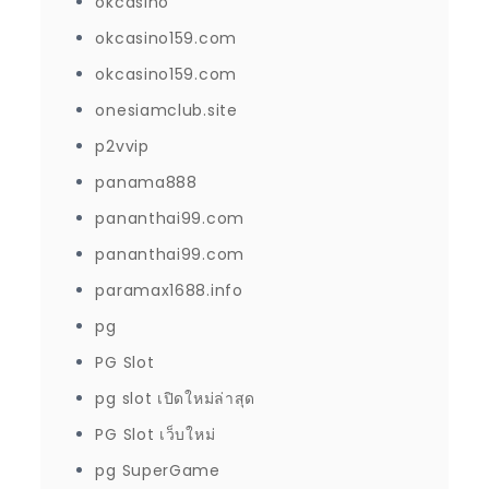
okcasino
okcasino159.com
okcasino159.com
onesiamclub.site
p2vvip
panama888
pananthai99.com
pananthai99.com
paramax1688.info
pg
PG Slot
pg slot เปิดใหม่ล่าสุด
PG Slot เว็บใหม่
pg SuperGame