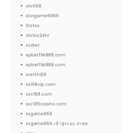
slot168
slotgame6666
Slotxo
slotxo24hr
soibet
spbetflik888.com
spbetflik888.com
sretthi99
ss168vip.com
ssc168.com
ssc915casino.com
ssgame666
ssgame666 เข้าสู่ระบบ ล่าสุด