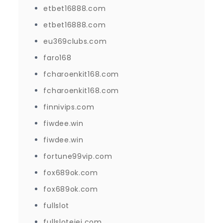
etbet16888.com
etbet16888.com
eu369clubs.com
faro168
fcharoenkit168.com
fcharoenkit168.com
finnivips.com
fiwdee.win
fiwdee.win
fortune99vip.com
fox689ok.com
fox689ok.com
fullslot
fullsloteiei.com