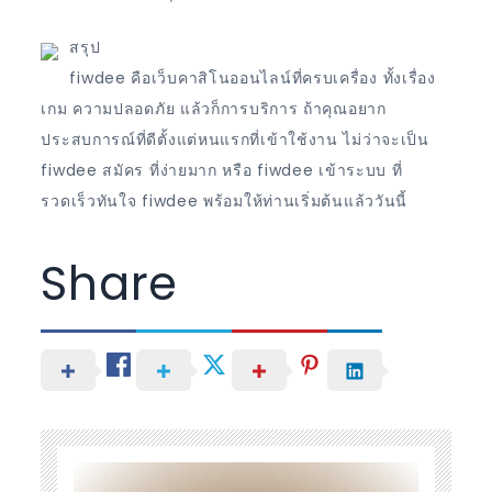
สรุป
fiwdee คือเว็บคาสิโนออนไลน์ที่ครบเครื่อง ทั้งเรื่อง
เกม ความปลอดภัย แล้วก็การบริการ ถ้าคุณอยาก
ประสบการณ์ที่ดีตั้งแต่หนแรกที่เข้าใช้งาน ไม่ว่าจะเป็น
fiwdee สมัคร ที่ง่ายมาก หรือ fiwdee เข้าระบบ ที่
รวดเร็วทันใจ fiwdee พร้อมให้ท่านเริ่มต้นแล้ววันนี้
Share