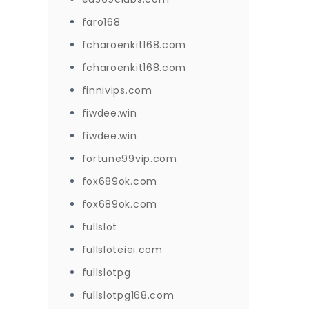
faro168
fcharoenkit168.com
fcharoenkit168.com
finnivips.com
fiwdee.win
fiwdee.win
fortune99vip.com
fox689ok.com
fox689ok.com
fullslot
fullsloteiei.com
fullslotpg
fullslotpg168.com