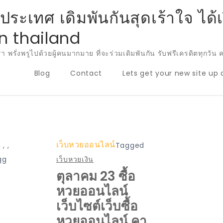
ะเทศ เดิมพันกันสุดเร้าใจ ได้เง
n thailand
รั่งพรูไปด้วยผู้คนมากมาย ที่จะร่วมเดิมพันกัน รับฟรีเครดิตทุกว
Blog
Contact
Lets get your new site up 
เว็บหวยออนไลน์
,
,
,
Tagged
gg
เว็บหวยเงิน
ตุลาคม 23 ซื้อ
หวยออนไลน์
เว็บไซต์เว็บซื้อ
หวยออนไลน์ คา