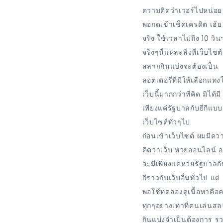
ความคิดว่าเวอร์ไปหน่อย
พอกดเข้าเช็คเครดิต เฮ้ย
จริง ใช้เวลาไม่ถึง 10 วิน
จริงๆนี่แหละสิ่งที่เว็บไซต์
สลากกินแบ่งจะต้องเป็น
ลอตเตอรี่ที่มีให้เลือกแท
เว็บนี้มากกว่าที่คิด มิได้มี
เพียงแค่รัฐบาลกับยี่กีแบบ
เว็บไซต์ทั่วๆไป
ก่อนเข้าเว็บไซต์ ผมมีคว
คิดว่าเว็บ หวยออนไลน์ 
จะมีเพียงแค่หวยรัฐบาลกับ
กีราวกับเว็บอื่นทั่วไป แต่
พอใช้ทดลองดูเนื้อหาคือ
ทุกๆอย่างเท่าที่คนเล่นส
กินแบ่งจำเป็นต้องการ ร