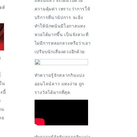
แห่งนี้แล้ว จะเต็มไปด้วย
ซต์
ความคุ้มค่า เพราะว่าการให้
บริการที่นานัปการ จะยิ่ง
ทำให้นักพนันมีโอกาสแทง
หวยได้มากขึ้น เป็นจังหวะที่
ไม่มีการหลอกลวงหรือว่าเอา
เปรียบนักเสี่ยงดวงอีกด้วย
ย
์
ทำความรู้จักสลากกินแบ่ง
ยใน
ออนไลน์ลาว แทงง่าย ถูก
งนี้
รางวัลได้มากที่สุด
ง
ิน
เลย