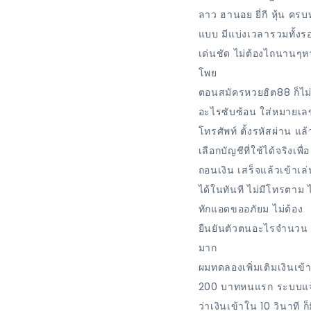
ลาว ฮานอย ยี่กี หุ้น ครบ
แบบ มีแบ่งเวลารวมทั้งร
เด่นชัด ไม่ต้องไถนานๆห
โพย
ตอนสมัครหวยฮิต88 ก็ไม่
อะไรซับซ้อน ใส่หมายเล
โทรศัพท์ ตั้งรหัสผ่าน แล้
เลือกบัญชีที่ใช้ได้จริงเพื่อ
ถอนเงิน เสร็จแล้วเข้าเล่
ได้ในทันที ไม่มีโทรตาม ไ
ทักแอดขออภัยม ไม่ต้อง
ยืนยันตัวตนอะไรจำนวน
มาก
ผมทดลองเพิ่มเติมเงินเข้
200 บาทหนแรก ระบบแจ
ว่าเงินเข้าใน 10 วินาที ก็