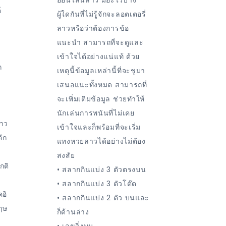
ออนไลน์ลาว มีอะไรบ้าง
์
ผู้ใดกันที่ไม่รู้จักจะลอตเตอรี่
ลาวหรือว่าต้องการข้อ
แนะนำ สามารถที่จะดูและ
เข้าใจได้อย่างแน่แท้ ด้วย
ก
เหตุนี้ข้อมูลเหล่านี้ที่จะชูมา
เสนอแนะทั้งหมด สามารถที่
จะเพิ่มเติมข้อมูล ช่วยทำให้
นักเล่นการพนันที่ไม่เคย
าว
เข้าใจและก็พร้อมที่จะเริ่ม
ีก
แทงหวยลาวได้อย่างไม่ต้อง
สงสัย
กติ
• สลากกินแบ่ง 3 ตัวตรงบน
• สลากกินแบ่ง 3 ตัวโต๊ด
คอิ
• สลากกินแบ่ง 2 ตัว บนและ
กฤษ
ก็ด้านล่าง