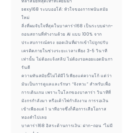
ที่ล้ำสมัยที่สุดเท่าที่เคยมีมา
sexy168 ระบบออโต้: หัวใจของการพนันสมัย
ใหม่
สิ่งที่ผมจับใจที่สุดในบาคาร่า168 เป็นระบบฝาก-
ถอนสถานที่ทำงานด้วย AI แบบ 100% จาก
ประสบการณ์ตรง ยอดเงินที่ฝากเข้าไปถูกปรับ
เครดิตภายในช่วงระยะเวลาเพียง 3-5 วินาที
เท่านั้น ไม่ต้องแจ้งสลิป ไม่ต้องรอคอยแอดมินกา
รันตี
ความทันสมัยนี้ไม่ได้มีไว้เพียงแค่ความโก้ แต่ว่า
มันเป็นการดูแลและรักษา “จังหวะ” สำหรับเพื่อ
การเดินเกม เพราะในโลกของบาคาร่า วินาทีที่
มังกรกำลังมา หรือเค้าไพ่กำลังงาม การรอเงิน
เข้าเพียงแต่ 1 นาทีอาจซึ่งก็คือการเสียโอกาส
ทองคำไปเลย
บาคาร่า168 อิสระด้านการเงิน: ฝาก-ถอน “ไม่มี