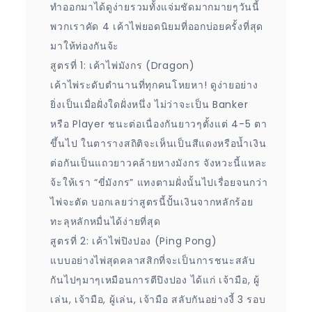
ทำออกมาได้ดูง่ายรวมทั้งแจ่มชัดมากมายๆวันนี้
พวกเราคัด 4 เค้าไพ่ยอดนิยมที่ออกบ่อยครั้งที่สุด
มาให้ท่องกันจ้ะ
สูตรที่ 1: เค้าไพ่มังกร (Dragon)
เค้าไพ่ระดับตำนานที่ทุกคนโหยหา! ดูง่ายอย่าง
ยิ่งเป็นเมื่อฝั่งใดฝั่งหนึ่ง ไม่ว่าจะเป็น Banker
หรือ Player ชนะต่อเนื่องกันยาวๆตั้งแต่ 4-5 ตา
ขึ้นไป ในตารางสถิติจะเห็นเป็นสีแดงหรือน้ำเงิน
ต่อกันเป็นแถวยาวคล้ายหางมังกร จังหวะนี้แหละ
จ้ะให้เรา “ขี่มังกร” แทงตามฝั่งนั้นไปเรื่อยจนกว่า
ไพ่จะตัด บอกเลยว่าสูตรนี้ปั้นเงินจากหลักร้อย
ทะลุหลักหมื่นได้ง่ายที่สุด
สูตรที่ 2: เค้าไพ่ปิงปอง (Ping Pong)
แบบอย่างไพ่สุดคลาสสิกที่จะเป็นการชนะสลับ
กันไปๆมาๆเหมือนการตีปิงปอง ได้แก่ เจ้ามือ, ผู้
เล่น, เจ้ามือ, ผู้เล่น, เจ้ามือ สลับกันอย่างงี้ 3 รอบ