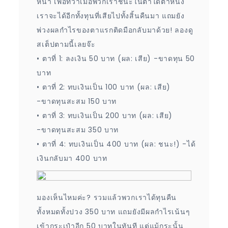
หน้า เพื่อที่ว่าเมื่อพวกเราชนะในตาใดตาหนึ่ง
เราจะได้อีกทั้งทุนที่เสียไปทั้งสิ้นคืนมา แถมยัง
พ่วงผลกำไรของตาแรกติดมือกลับมาด้วย! ลองดู
สเต็ปตามนี้เลยจ๊ะ
• ตาที่ 1: ลงเงิน 50 บาท (ผล: เสีย) -ขาดทุน 50
บาท
• ตาที่ 2: ทบเงินเป็น 100 บาท (ผล: เสีย)
-ขาดทุนสะสม 150 บาท
• ตาที่ 3: ทบเงินเป็น 200 บาท (ผล: เสีย)
-ขาดทุนสะสม 350 บาท
• ตาที่ 4: ทบเงินเป็น 400 บาท (ผล: ชนะ!) -ได้
เงินกลับมา 400 บาท
มองเห็นไหมค่ะ? รวมแล้วพวกเราได้ทุนคืน
ทั้งหมดทั้งปวง 350 บาท แถมยังมีผลกำไรเน้นๆ
เข้ากระเป๋าอีก 50 บาทในทันที แต่แม้กระนั้น