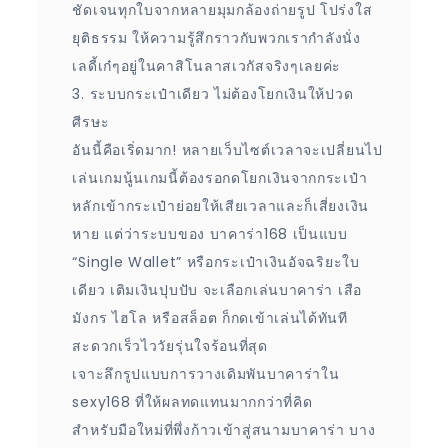
ชัดเจนทุกใบจากหลายมุมกล้องถ่ายรูป โปร่งใส
ยุติธรรม ให้ความรู้สึกราวกับพวกเรากำลังนั่ง
เลดี้เก๋ๆอยู่ในคาสิโนลาสเวกัสจริงๆเลยค่ะ
3. ระบบกระเป๋าเดียว ไม่ต้องโยกเงินให้ปวด
ศีรษะ
อันนี้คือเริ่ดมาก! หลายเว็บไซต์เวลาจะเปลี่ยนไป
เล่นเกมนู้นเกมนี้ต้องรอกดโยกเงินจากกระเป๋า
หลักเข้ากระเป๋าย่อยให้เสียเวลาและก็เสี่ยงเงิน
หาย แต่ว่าระบบของ บาคาร่า168 เป็นแบบ
“Single Wallet” หรือกระเป๋าเงินอัจฉริยะใบ
เดียว เติมเงินปุบปับ จะเลือกเล่นบาคาร่า เสือ
มังกร ไฮโล หรือสล็อต ก็กดเข้าเล่นได้ทันที
สะดวกเร็วไววัยรุ่นใจร้อนที่สุด
เจาะลึกรูปแบบการวางเดิมพันบาคาร่าใน
sexy168 ที่ให้ผลทดแทนมากกว่าที่คิด
สำหรับมือใหม่ที่พึ่งก้าวเข้าสู่สนามบาคาร่า บาง