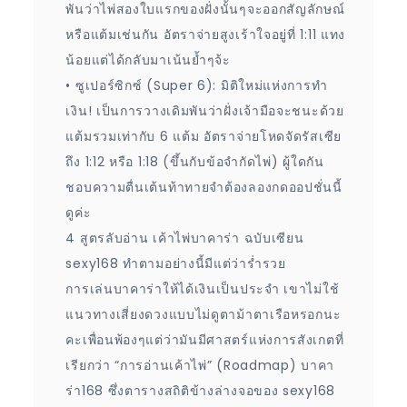
พันว่าไพ่สองใบแรกของฝั่งนั้นๆจะออกสัญลักษณ์
หรือแต้มเช่นกัน อัตราจ่ายสูงเร้าใจอยู่ที่ 1:11 แทง
น้อยแต่ได้กลับมาเน้นย้ำๆจ้ะ
• ซูเปอร์ซิกซ์ (Super 6): มิติใหม่แห่งการทำ
เงิน! เป็นการวางเดิมพันว่าฝั่งเจ้ามือจะชนะด้วย
แต้มรวมเท่ากับ 6 แต้ม อัตราจ่ายโหดจัดรัสเซีย
ถึง 1:12 หรือ 1:18 (ขึ้นกับข้อจำกัดไพ่) ผู้ใดกัน
ชอบความตื่นเต้นท้าทายจำต้องลองกดออปชั่นนี้
ดูค่ะ
4 สูตรลับอ่าน เค้าไพ่บาคาร่า ฉบับเซียน
sexy168 ทำตามอย่างนี้มีแต่ว่าร่ำรวย
การเล่นบาคาร่าให้ได้เงินเป็นประจำ เขาไม่ใช้
แนวทางเสี่ยงดวงแบบไม่ดูตาม้าตาเรือหรอกนะ
คะเพื่อนพ้องๆแต่ว่ามันมีศาสตร์แห่งการสังเกตที่
เรียกว่า “การอ่านเค้าไพ่” (Roadmap) บาคา
ร่า168 ซึ่งตารางสถิติข้างล่างจอของ sexy168