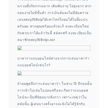
นรวมทั้งกิจกรรมมาก เดิมพันง่าย ไม่ยุ่งยาก ฝาก
ถอนง่ายไม่มีขั้นต่ำ การเงินมั่นคงไม่มีอันตราย
เล่นsexy168vipได้เท่าไหร่ก็ถอนได้ไม่ยั้งแน่ๆ
ครับผม หากคุณพร้อมแล้วล่ะก็ ลงทะเบียนใหม่
กับพวกเราได้แล้ววันนี้ สมัครฟรี ลงทะเบียนเป็น
สมาชิกsexy168vipเลย!
บาคาร่าแบบออนไลน์ต่างจากการเล่นบาคาร่า
แบบออฟไลน์เช่นไร?
ถ้าผมพูดถึงการเล่นบาคาร่า ในช่วง 15 ปีก่อนนั้น
การเข้าไปเล่นในบ่อนหรือจะเรียกว่าแบบออฟ
ไลน์จะเป็นที่นิยมมากยิ่งกว่า เพราะเหตุว่าใน
สมัยนั้น ผู้เล่นบางครั้งอาจจะยังไม่ได้รู้จักกับ