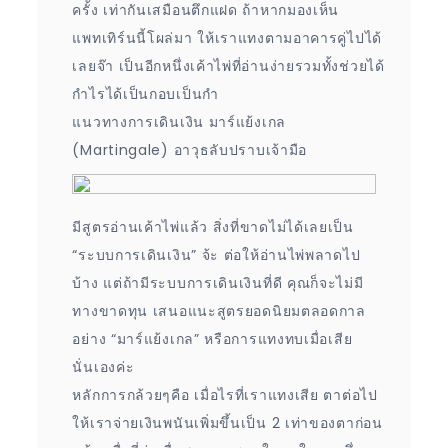
ครั้ง เท่ากันเสมือนตึกแฝด ถ้าหากมองเห็น
แพทเทิร์นนี้โผล่มา ให้เราแทงตามอาคารคู่ไปได้
เลยจ๊า เป็นอีกหนึ่งเค้าไพ่ที่อ่านง่ายรวมทั้งช่วยได้
กำไรได้เป็นกอบเป็นกำ
แนวทางการเดินเงิน มาร์แย้งเกล
(Martingale) อาวุธลับปราบเจ้ามือ
มีสูตรอ่านเค้าไพ่แล้ว สิ่งที่ขาดไม่ได้เลยเป็น
“ระบบการเดินเงิน” จ้ะ ต่อให้อ่านไพ่พลาดไป
บ้าง แต่ถ้ามีระบบการเดินเงินที่ดี คุณก็จะไม่มี
ทางขาดทุน เสนอแนะสูตรยอดนิยมตลอดกาล
อย่าง “มาร์แย้งเกล” หรือการแทงทบเมื่อเสีย
นั่นเองค่ะ
หลักการกล้วยๆคือ เมื่อไรที่เราแทงเสีย ตาต่อไป
ให้เราจ่ายเงินพนันเพิ่มขึ้นเป็น 2 เท่าของตาก่อน