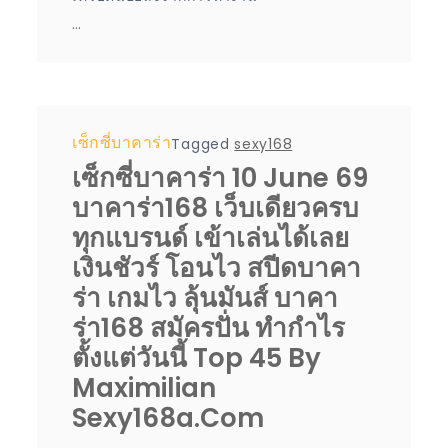
…
เซ็กซี่บาคาร่า
Tagged
sexy168
เซ็กซี่บาคาร่า 10 June 69
บาคาร่า168 เว็บเดียวครบ
ทุกแบรนด์ เข้าเล่นได้เลย
เงินชัวร์ โอนไว สปีดบาคา
ร่า เกมไว ลุ้นมันส์ บาคา
ร่า168 สมัครปั่น ทำกำไร
ตั้งแต่วันนี้ Top 45 By
Maximilian
Sexy168a.com