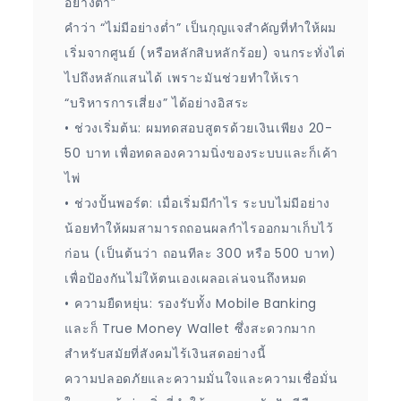
อย่างต่ำ”
คำว่า “ไม่มีอย่างต่ำ” เป็นกุญแจสำคัญที่ทำให้ผม
เริ่มจากศูนย์ (หรือหลักสิบหลักร้อย) จนกระทั่งไต่
ไปถึงหลักแสนได้ เพราะมันช่วยทำให้เรา
“บริหารการเสี่ยง” ได้อย่างอิสระ
• ช่วงเริ่มต้น: ผมทดสอบสูตรด้วยเงินเพียง 20-
50 บาท เพื่อทดลองความนิ่งของระบบและก็เค้า
ไพ่
• ช่วงปั้นพอร์ต: เมื่อเริ่มมีกำไร ระบบไม่มีอย่าง
น้อยทำให้ผมสามารถถอนผลกำไรออกมาเก็บไว้
ก่อน (เป็นต้นว่า ถอนทีละ 300 หรือ 500 บาท)
เพื่อป้องกันไม่ให้ตนเองเผลอเล่นจนถึงหมด
• ความยืดหยุ่น: รองรับทั้ง Mobile Banking
และก็ True Money Wallet ซึ่งสะดวกมาก
สำหรับสมัยที่สังคมไร้เงินสดอย่างนี้
ความปลอดภัยและความมั่นใจและความเชื่อมั่น