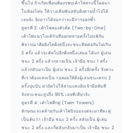
ขึ้นไป ถ้าเกิดเพื่อนพ้องๆพบเค้าไพ่ทรงนี้โผล่มา
ในห้องไหน ให้วางเดิมพันสลับฝั่งตามน้ำไปได้
เลยจ้ะ ยิงยาวได้จนกว่าจะมีการออกซ้ำ
สูตรที่ 3: เค้าไพ่สองตัวตัด (Two-by-One)
เค้าไพ่แนวโมเดิร์นที่ออกหลายครั้งไม่แพ้กัน
พิจารณาคือฝั่งใดฝั่งหนึ่งจะชนะติดต่อกันไม่เกิน
2 ครั้ง แล้วจะตัดไปอีกฝั่งหนึ่งเสมอ ได้แก่ ผู้เล่น
ชนะ 2 ครั้ง แล้วกลายเป็น เจ้ามือ ชนะ 1 ครั้ง
แล้วกลับมาเป็น ผู้เล่น ชนะ 2 ครั้งอีกครั้ง จังหวะ
ที่เราต้องแทงเป็น รอคอยให้ฝั่งผู้เล่นชนะครบ 2
ครั้งปุบปับ ตาถัดไปให้สวนแทงฝั่งเจ้ามือทันที
จังหวะชนะสูงถึง 90% เลยทีเดียวจ้ะ
สูตรที่ 4: เค้าไพ่ตึกคู่ (Twin Towers)
ลักษณะจะคล้ายกับเค้าไพ่ปิงปองแต่จะมาทีละคู่
เป็นต้นว่า เจ้ามือ ชนะ 2 ครั้ง สลับเป็น ผู้เล่น
ชนะ 2 ครั้ง และก็สลับกลับมาเป็น เจ้ามือ ชนะ 2