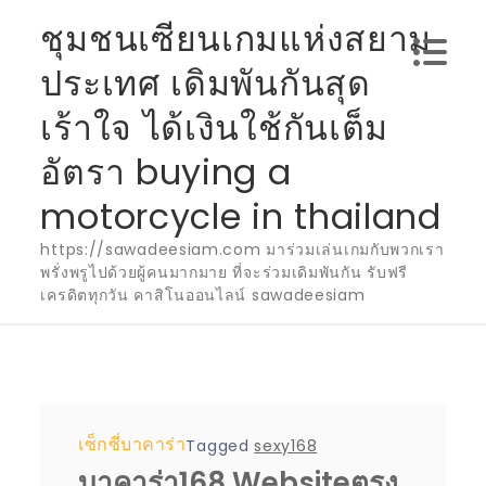
Skip
ชุมชนเซียนเกมแห่งสยาม
to
ประเทศ เดิมพันกันสุด
content
เร้าใจ ได้เงินใช้กันเต็ม
อัตรา buying a
motorcycle in thailand
https://sawadeesiam.com มาร่วมเล่นเกมกับพวกเรา
พรั่งพรูไปด้วยผู้คนมากมาย ที่จะร่วมเดิมพันกัน รับฟรี
เครดิตทุกวัน คาสิโนออนไลน์ sawadeesiam
เซ็กซี่บาคาร่า
Tagged
sexy168
บาคาร่า168 Websiteตรง