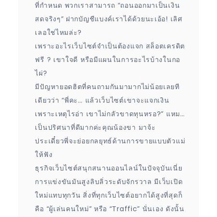
ที่กำหนด พวกเราสามารถ “ถอนออกมาเป็นเงิน
สดจริงๆ” ฝากบัญชีแบงค์เราได้ด้วยนะเอ้อ! เลิศ
เลอใช่ไหมล่ะ?
เพราะอะไรเว็บไซต์จำเป็นต้องแจก สล็อตเครดิต
ฟรี ? เขาใจดี หรือมีแผนในการอะไรบ้างในกอ
ไผ่?
มีปัญหายอดฮิตที่คนถามกันมามากไม่น้อยเลยที
เดียวว่า “พี่คะ… แล้วเว็บไซต์เขาจะแจกเงิน
เพราะเหตุไรอ่า เขาไม่กลัวขาดทุนหรอ?” แหม…
เป็นปริศนาที่ดีมากค่ะคุณน้องขา มาจ้ะ
ประเดี๋ยวพี่จะย่อยกลยุทธ์ด้านการขายแบบตัวแม่
ให้ฟัง
ธุรกิจเว็บไซต์สนุกสนานออนไลน์ในปัจจุบันเนี่ย
การแข่งขันมันสูงลิบลิ่วระดับจักรวาล มีเว็บเปิด
ใหม่แทบทุกวัน สิ่งที่ทุกเว็บไซต์อยากได้สูงที่สุดก็
คือ “ผู้เล่นคนใหม่” หรือ “Traffic” นั่นเอง ดังนั้น