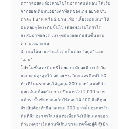
คราวลอยละล่องหายไปในอากาศแน่นอน ให้เริ่ม
จากยอดเดิมพันอย่างต่ำที่สุดของเกม อย่างเช่น
ตาละ 1 บาท หรือ 2 บาท เพื่อ “เลี้ยงยอดเงิน” ให้
มันค่อยๆไต่ระดับขึ้นไป เพียงพอเริ่มได้กำไร
สะสมมาพอควร เบาๆขยับยอดเดิมพันขึ้นตาม
ความเหมาะสม
3. เล่นได้ตามเป้าแล้วจำเป็นต้อง “หยุด” และ
“ถอน”
โปรโมชั่นเครดิตฟรีโดยมาก มักจะมีการจำกัด
ยอดถอนสูงสุดไว้ อย่างเช่น “แจกเครดิตฟรี 50
ทำเทิร์นครบถอนได้สูงสุด 300 บาท” สมมติว่า
คุณเล่นสล็อตปังมาก สปินแตกไป 2,000 บาท
แม้กระนั้นข้อตกลงเว็บให้ถอนได้ 300 สิ่งที่คุณ
จำเป็นต้องทำคือ กดถอน 300 บาทนั้นออกมาใน
ทันทีจ้ะ อย่าฝ่าฝืนเล่นต่อเพื่อหวังให้มันแตกออก
ด้วยเหตุว่าเงินส่วนที่เกินเขาจะตัดทิ้งอยู่ดี สู้เบิก