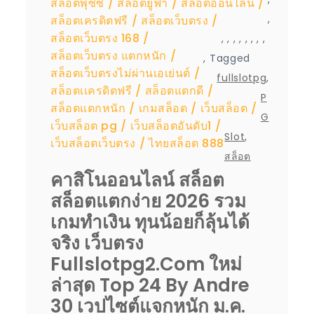
สล็อตพุซซี่
สล็อตยูฟ่า
สล็อตออนไลน์
,
สล็อตเครดิตฟรี
สล็อตเว็บตรง
สล็อตเว็บตรง 168
,
,
,
,
,
,
,
,
สล็อตเว็บตรง แตกหนัก
,
Tagged
สล็อตเว็บตรงไม่ผ่านเอเย่นต์
fullslotpg
,
สล็อตเเครดิตฟรี
สล็อตแตกดี
P
สล็อตแตกหนัก
เกมสล็อต
เว็บสล็อต
G
เว็บสล็อต pg
เว็บสล็อตอันดับ1
Slot
,
เว็บสล็อตเว็บตรง
ไทยสล็อต 888
สล็อต
คาสิโนออนไลน์ สล็อต
สล็อตแตกง่าย 2026 รวม
เกมทำเงิน ทุนน้อยก็ลุ้นได้
จริง เว็บตรง
Fullslotpg2.com ใหม่
ล่าสุด Top 24 By Andre
30 เวปไซต์แจกหนัก ม.ค.