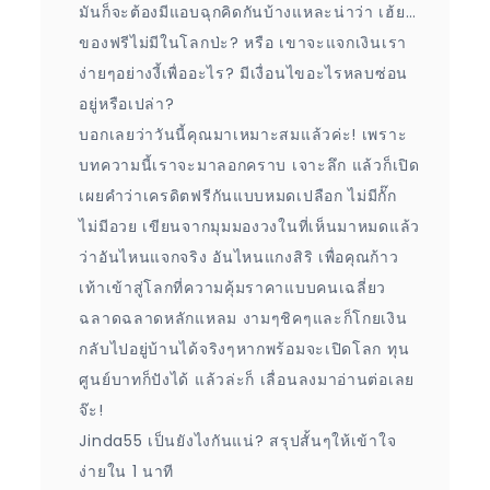
มันก็จะต้องมีแอบฉุกคิดกันบ้างแหละน่าว่า เฮ้ย…
ของฟรีไม่มีในโลกป่ะ? หรือ เขาจะแจกเงินเรา
ง่ายๆอย่างงี้เพื่ออะไร? มีเงื่อนไขอะไรหลบซ่อน
อยู่หรือเปล่า?
บอกเลยว่าวันนี้คุณมาเหมาะสมแล้วค่ะ! เพราะ
บทความนี้เราจะมาลอกคราบ เจาะลึก แล้วก็เปิด
เผยคำว่าเครดิตฟรีกันแบบหมดเปลือก ไม่มีกั๊ก
ไม่มีอวย เขียนจากมุมมองวงในที่เห็นมาหมดแล้ว
ว่าอันไหนแจกจริง อันไหนแกงสิริ เพื่อคุณก้าว
เท้าเข้าสู่โลกที่ความคุ้มราคาแบบคนเฉลี่ยว
ฉลาดฉลาดหลักแหลม งามๆชิคๆและก็โกยเงิน
กลับไปอยู่บ้านได้จริงๆหากพร้อมจะเปิดโลก ทุน
ศูนย์บาทก็ปังได้ แล้วล่ะก็ เลื่อนลงมาอ่านต่อเลย
จ๊ะ!
Jinda55 เป็นยังไงกันแน่? สรุปสั้นๆให้เข้าใจ
ง่ายใน 1 นาที