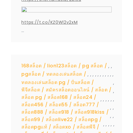
https://t.co/KZ0Wl2v2xM
…
168สล็อต
lion123สล็อต
pg สล็อต
,
,
pgสล็อต
ทดลองเล่นสล็อต
,
,
,
,
,
,
,
,
,
,
,
ทดลองเล่นสล็อต pg
ปั่นสล็อต
,
พีจีสล็อต
สมัครสล็อตออนไลน์
สล็อต
,
สล็อต pg
สล็อต168
สล็อต24
,
,
,
,
,
,
สล็อต456
สล็อต55
สล็อต777
,
,
สล็อต888
สล็อต918
สล็อต918kiss
,
,
สล็อต99
สล็อตlive22
สล็อตpg
,
,
,
,
,
สล็อตpgแท้
สล็อตxo
สล็อตพีจี
,