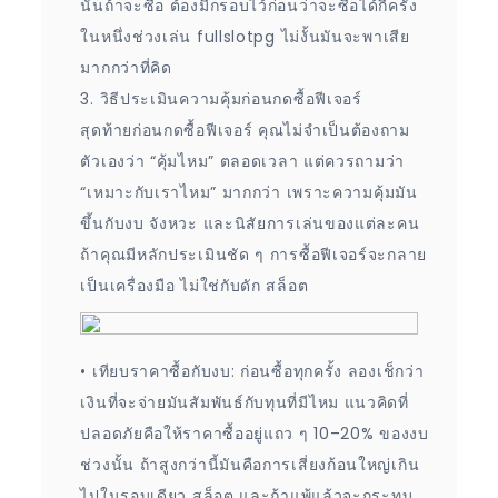
นั้นถ้าจะซื้อ ต้องมีกรอบไว้ก่อนว่าจะซื้อได้กี่ครั้ง
ในหนึ่งช่วงเล่น fullslotpg ไม่งั้นมันจะพาเสีย
มากกว่าที่คิด
3. วิธีประเมินความคุ้มก่อนกดซื้อฟีเจอร์
สุดท้ายก่อนกดซื้อฟีเจอร์ คุณไม่จำเป็นต้องถาม
ตัวเองว่า “คุ้มไหม” ตลอดเวลา แต่ควรถามว่า
“เหมาะกับเราไหม” มากกว่า เพราะความคุ้มมัน
ขึ้นกับงบ จังหวะ และนิสัยการเล่นของแต่ละคน
ถ้าคุณมีหลักประเมินชัด ๆ การซื้อฟีเจอร์จะกลาย
เป็นเครื่องมือ ไม่ใช่กับดัก สล็อต
• เทียบราคาซื้อกับงบ: ก่อนซื้อทุกครั้ง ลองเช็กว่า
เงินที่จะจ่ายมันสัมพันธ์กับทุนที่มีไหม แนวคิดที่
ปลอดภัยคือให้ราคาซื้ออยู่แถว ๆ 10–20% ของงบ
ช่วงนั้น ถ้าสูงกว่านี้มันคือการเสี่ยงก้อนใหญ่เกิน
ไปในรอบเดียว สล็อต และถ้าแพ้แล้วจะกระทบ