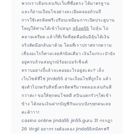
พวกเราเลือกเล่นกับเว็บที่ซื่อตรง ได้มาตรฐาน
และก็อ่านเงื่อนไขอย่างละเอียดลออถ้วนถี่
การใช้เครดิตฟรีเปรียบเหมือนการเปิดประตูบาน
ใหญ่ให้ท่านได้เข้าไปสนุก
สล็อต55
ไปลุ้น ไป
คลายเครียด แล้วก็ที่เริ่ดที่สุดคือมันมีลุ้นได้เงิน
จริงติดมือกลับมาด้วย โดยที่เราปราศจากความ
เสี่ยงอะไรก็ตามเลยสักนิดเดียว เงินในกระเป๋ายัง
อยู่ครบถ้วนสมบูรณ์ร้อยเปอร์เซ็นต์
ทราบอย่างงี้แล้วจะคอยอะไรอยู่ล่ะค่ะ? เล็ง
เว็บไซต์ที่ใช่ jinda55 อ่านเงื่อนไขที่ถูกใจ แล้ว
พุ่งตัวไปกดรับสิทธิ์เครดิตฟรีมาทดลองเล่นกันดี
กว่าค่ะ! ขอให้ทุกคนโชคดี สปินแตกรัวๆไพ่เข้า
ข้าง ได้ถอนเงินฝากบัญชีกันแบบปังๆทุกคนเลย
คะค้าาา!
casino online jinda55 jin55.guru 31 กรกฎา
26 Virgil อยากรวยต้องลอง jinda55สมัครฟรี