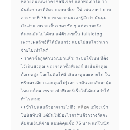
หลายคนเห็นราคาซื้อฟีเจอร์ แล้วพอเดาได้ ว่า
มันคือราคาที่คิดจากเบท ที่เราใช้ เช่นเบท 1 บาท
อาจขายที่ 75 บาท หลายคนเลยรู้สึกว่า มันคุม
เงินง่าย เพราะเห็นราคาชัด ๆ แต่ความจริง
ต้นทุนมันไม่ได้จบ แค่ตัวเลขนั้น fullslotpg
เพราะผลลัพธ์ที่ได้มันแกว่ง แบบไม่สนใจว่าเรา
จ่ายไปเท่าไหร่
• ราคาซื้อถูกคำนวณมาแล้ว: ระบบใช้เบท ที่ตั้ง
ไว้เป็นตัวคูณ ของราคาซื้อฟีเจอร์ ดังนั้นถ้าคุณ
ตั้งเบทสูง โดยไม่คิดให้ดี เงินลงทุนจะหายไป ใน
พริบตาเดียว และคุณไม่รู้เลย ว่ามันจะกลับมาคุ้ม
ไหม สล็อต เพราะเข้าฟีเจอร์เร็วไม่ได้แปลว่าได้
กำไรเสมอ
• เข้าโบนัสแล้วอาจจ่ายไม่ถึง:
สล็อต
แม้จะเข้า
โบนัสทันที แต่มันไม่มีอะไรการันตีว่ารางวัลจะ
คุ้มกับเงินที่จ่าย สมมติคุณซื้อ 75 บาท แต่โบนัส