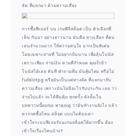
ลัด ที่แลกมา ด้วยความเสี่ยง
การซื้อฟีเจอร์ บน เกมพีจีสล็อต เป็น ตัวเลือกที่
เห็น กันมา อย่างยาวนาน มันคือ ทางเลือก ที่คน
เล่นจำนวนมาก ให้ความสนใจ มากเป็นพิเศษ
โดยเฉพาะสายที่ ไม่อยากปั่นนาน เพื่อลุ้นโบนัส
เพราะเพียง จ่ายเงิน ตามที่กำหนด คุณก็เข้า
โบนัสได้เลย ทันที คำถามคือ มันคุ้มไหม หรือไม่
fullslotpg หรือมันเป็นแค่ทางลัด ที่แลกมากับ
ความเสี่ยง เพราะมันไม่มีอะไรรับประกัน เลย ว่า
จ่ายไปแล้ว จะได้คืนคุ้ม ทุกครั้ง ดังนั้นใน
บทความนี้ผมขอ พาคุณดู ว่ามันทำงานยังไง แล้ว
ควรกดซื้อไหม สล็อต แบบไม่ต้องเดา
เข้าใจระบบฟีเจอร์บนเกมสล็อตให้มากขึ้น ต้อง
เข้าใจเรื่องไหนบ้าง?