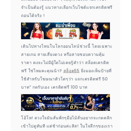
จำเป็นต้องรู้ แนวทางเลือกเว็บไซต์แจกเครดิตฟรี
ถอนได้จริง !
เดินไปทางไหนในโลกออนไลน์ช่วงนี้ โดยเฉพาะ
สายเกม สายเสี่ยงดวง หรือสายชอบความคุ้ม
ราคา คงจะไม่มีผู้ใดไม่เคยรู้คำว่า สล็อตเครดิต
ฟรี ใช่ไหมคะคุณน้า?
สล็อต55
ยิ่งมองเห็นป้ายที่
ใช้สำหรับโฆษณาตัวโตๆว่า แจกเครดิตฟรี 50
บาท” กดรับเอง เครดิตฟรี 100 บาท
โอ้โห! ดวงใจมันสั่นพั่กๆมือไม้สั่นอยากจะกดคลิก
เข้าไปดูทันที แต่ช้าก่อนค่ะสิส! ในใจลึกๆของเรา