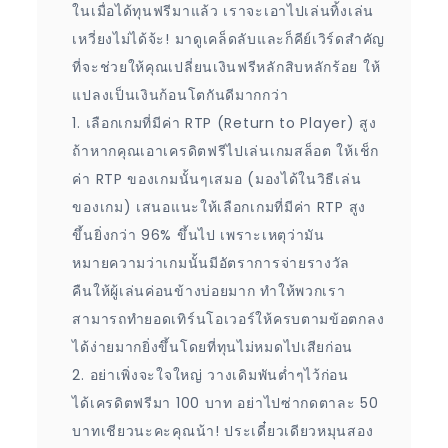
ในเมื่อได้ทุนฟรีมาแล้ว เราจะเอาไปเล่นทิ้งเล่น
เหวี่ยงไม่ได้จ้ะ! มาดูเคล็ดลับและก็คีย์เวิร์ดสำคัญ
ที่จะช่วยให้คุณเปลี่ยนเงินฟรีหลักสิบหลักร้อย ให้
แปลงเป็นเงินก้อนโตกันดีมากกว่า
1. เลือกเกมที่มีค่า RTP (Return to Player) สูง
ถ้าหากคุณเอาเครดิตฟรีไปเล่นเกมสล็อต ให้เช็ก
ค่า RTP ของเกมนั้นๆเสมอ (มองได้ในวิธีเล่น
ของเกม) เสนอแนะให้เลือกเกมที่มีค่า RTP สูง
ขึ้นยิ่งกว่า 96% ขึ้นไป เพราะเหตุว่ามัน
หมายความว่าเกมนั้นมีอัตราการจ่ายรางวัล
คืนให้ผู้เล่นค่อนข้างบ่อยมาก ทำให้พวกเรา
สามารถทำยอดเทิร์นโอเวอร์ให้ครบตามข้อตกลง
ได้ง่ายมากยิ่งขึ้นโดยที่ทุนไม่หมดไปเสียก่อน
2. อย่าเพิ่งจะใจใหญ่ วางเดิมพันต่ำๆไว้ก่อน
ได้เครดิตฟรีมา 100 บาท อย่าไปซ่ากดตาละ 50
บาทเชียวนะคะคุณน้า! ประเดี๋ยวเดียวหมุนสอง