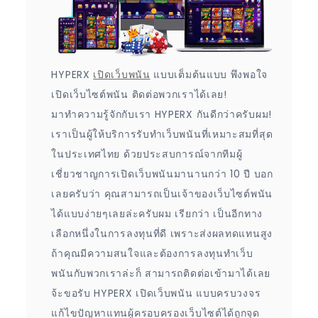
HYPERX
เปิดเว็บพนัน
แบบเต็มต้นแบบ พึงพอใจ
เปิดเว็บไซต์พนัน ติดต่อพวกเราได้เลย!
มาทำความรู้จักกับเรา HYPERX กันดีกว่าครับผม!
เราเป็นผู้ให้บริการรับทำเว็บพนันที่เหมาะสมที่สุด
ในประเทศไทย ด้วยประสบการณ์จากทีมผู้
เชี่ยวชาญการเปิดเว็บพนันมานานกว่า 10 ปี บอก
เลยครับว่า คุณสามารถเป็นเจ้าของเว็บไซต์พนัน
ได้แบบง่ายๆเลยล่ะครับผม เรียกว่า เป็นอีกทาง
เลือกหนึ่งในการลงทุนที่ดี เพราะส่งผลทดแทนสูง
ถ้าคุณมีความสนใจและต้องการลงทุนทำเว็บ
พนันกับพวกเราล่ะก็ สามารถติดต่อเข้ามาได้เลย
จ้ะขอรับ HYPERX เปิดเว็บพนัน แบบครบวงจร
แก้ไขปัญหาแทนผู้ครอบครองเว็บไซต์ได้ถูกจุด