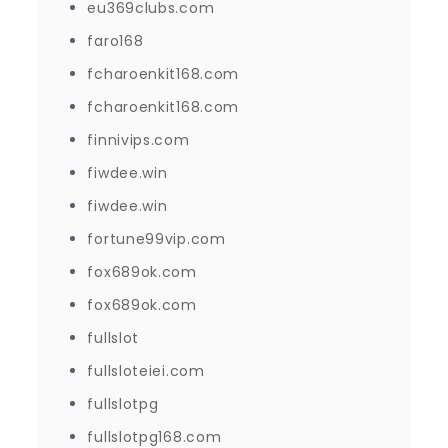
eu369clubs.com
faro168
fcharoenkit168.com
fcharoenkit168.com
finnivips.com
fiwdee.win
fiwdee.win
fortune99vip.com
fox689ok.com
fox689ok.com
fullslot
fullsloteiei.com
fullslotpg
fullslotpg168.com