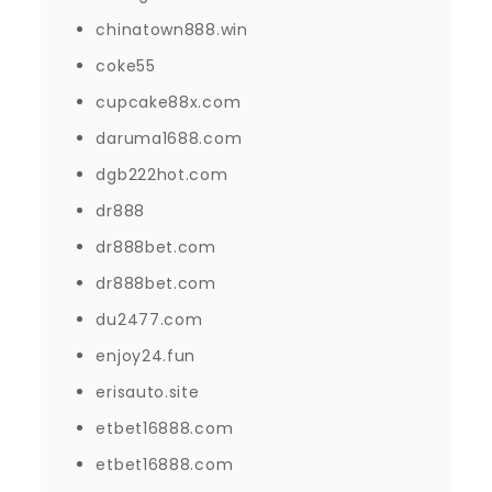
chinatown888.win
coke55
cupcake88x.com
daruma1688.com
dgb222hot.com
dr888
dr888bet.com
dr888bet.com
du2477.com
enjoy24.fun
erisauto.site
etbet16888.com
etbet16888.com