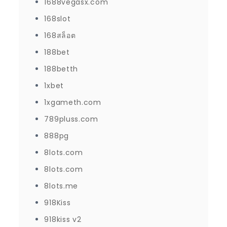
1688vegasx.com
168slot
168สล็อต
188bet
188betth
1xbet
1xgameth.com
789pluss.com
888pg
8lots.com
8lots.com
8lots.me
918Kiss
918kiss v2