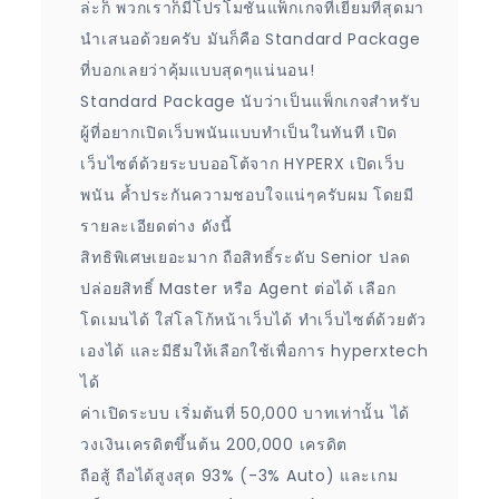
ล่ะก็ พวกเราก็มีโปรโมชั่นแพ็กเกจที่เยี่ยมที่สุดมา
นำเสนอด้วยครับ มันก็คือ Standard Package
ที่บอกเลยว่าคุ้มแบบสุดๆแน่นอน!
Standard Package นับว่าเป็นแพ็กเกจสำหรับ
ผู้ที่อยากเปิดเว็บพนันแบบทำเป็นในทันที เปิด
เว็บไซต์ด้วยระบบออโต้จาก HYPERX เปิดเว็บ
พนัน ค้ำประกันความชอบใจแน่ๆครับผม โดยมี
รายละเอียดต่าง ดังนี้
สิทธิพิเศษเยอะมาก ถือสิทธิ์ระดับ Senior ปลด
ปล่อยสิทธิ์ Master หรือ Agent ต่อได้ เลือก
โดเมนได้ ใส่โลโก้หน้าเว็บได้ ทำเว็บไซต์ด้วยตัว
เองได้ และมีธีมให้เลือกใช้เพื่อการ hyperxtech
ได้
ค่าเปิดระบบ เริ่มต้นที่ 50,000 บาทเท่านั้น ได้
วงเงินเครดิตขึ้นต้น 200,000 เครดิต
ถือสู้ ถือได้สูงสุด 93% (-3% Auto) และเกม