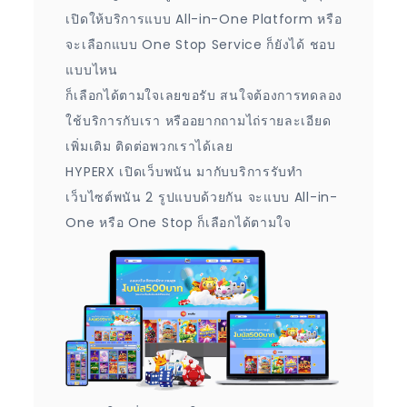
เปิดให้บริการแบบ All-in-One Platform หรือ
จะเลือกแบบ One Stop Service ก็ยังได้ ชอบ
แบบไหน
ก็เลือกได้ตามใจเลยขอรับ สนใจต้องการทดลอง
ใช้บริการกับเรา หรืออยากถามไถ่รายละเอียด
เพิ่มเติม ติดต่อพวกเราได้เลย
HYPERX เปิดเว็บพนัน มากับบริการรับทำ
เว็บไซต์พนัน 2 รูปแบบด้วยกัน จะแบบ All-in-
One หรือ One Stop ก็เลือกได้ตามใจ