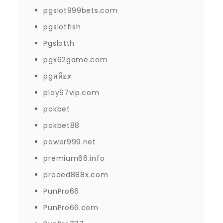
pgslot999bets.com
pgslotfish
Pgslotth
pgx62game.com
pgสล็อต
play97vip.com
pokbet
pokbet88
power999.net
premium66.info
proded888x.com
PunPro66
PunPro66.com