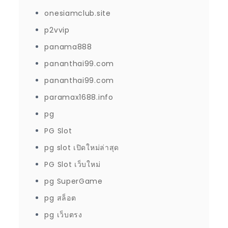
onesiamclub.site
p2vvip
panama888
pananthai99.com
pananthai99.com
paramax1688.info
pg
PG Slot
pg slot เปิดใหม่ล่าสุด
PG Slot เว็บใหม่
pg SuperGame
pg สล็อต
pg เว็บตรง