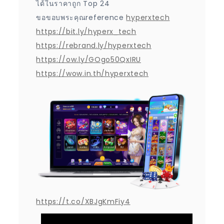
ได้ในราคาถูก Top 24
ขอขอบพระคุณreference
hyperxtech
https://bit.ly/hyperx_tech
https://rebrand.ly/hyperxtech
https://ow.ly/GOgo50QxIRU
https://wow.in.th/hyperxtech
https://t.co/XBJgKmFiy4