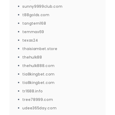
sunny9999club.com
t88golds.com
tangtem168
temmax69
texas24
thaisiambet.store
thehulk88
thehulk888.com
tia8kingbet.com
tia8kingbet.com
tr1688.info
tree78999.com
udee365day.com