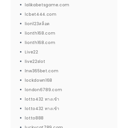
lalikabetsgame.com
lcbet444.com
lion123สล็อต
lionth168.com
lionth168.com
Live22
live22slot
lnw365bet.com
lockdown168
london6789.com
lotto432 ทางเข้า
lotto432 ทางเข้า
lotto888
luckycat789.com