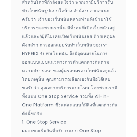
สำหรับใครที่กำลังสนใจว่า พวกเรามีบริการรับ
ทำเว็บพนันรูปแบบใดบ้าง จำต้องบอกก่อนนะ
ครับว่า เจ้าของเว็บพนันหลายท่านที่เข้ามาใช้
บริการของพวกเรานั้น มีทั้งคนที่เปิดเว็บพนันอยู่
แล้วและก็ผู้ที่ไม่เคยเปิดเว็บพนันเลย ด้วยเหตุผล
ดังกล่าว การออกแบบรับทำเว็บพนันของเรา
HYPERX รับทำเว็บพนัน จึงมีจุดหมายในการ
ออกแบบแบบแนวทางการทำแตกต่างกันตาม
ความปรารถนาของผู้ครอบครองเว็บพนันอยู่แล้ว
โดยเหตุนั้น คุณสามารถเลือกเองกับมือได้เลย
ขอรับว่า คุณอยากบริการแบบไหน โดยพวกเรามี
ทั้งแบบ One Stop Service รวมทั้ง All-in-
One Platform ซึ่งแต่ละแบบก็มีสิ่งที่แตกต่างกัน
ดังนี้ขอรับ
1. One Stop Service
ผมจะขอเริ่มกันที่บริการแบบ One Stop