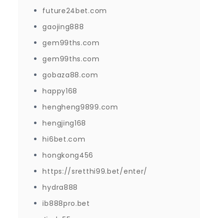
future24bet.com
gaojing888
gem99ths.com
gem99ths.com
gobaza88.com
happy168
hengheng9899.com
hengjing168
hi6bet.com
hongkong456
https://sretthi99.bet/enter/
hydra888
ib888pro.bet