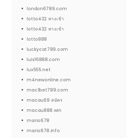
london6789.com
lotto432 ทางเข้า
lotto432 ทางเข้า
lotto888
luckycat789.com
luis16888.com
lux555.net
m4newonline.com
mac1bet789.com
macau69 สมัคร
macau888.win
mario678
mario678.info