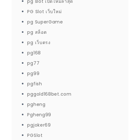
pg slot เปิดใหม่ล่าสุด
PG Slot เว็บใหม่
pg SuperGame
pg สล็อต
pg เว็บตรง
pg168
pg77
pg99
pgfish
pggold168bet.com
pgheng
Pgheng99
pgjoker69
PGSlot