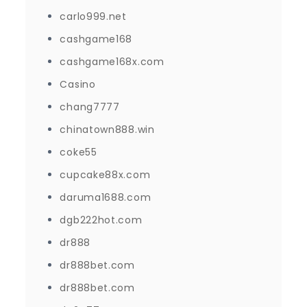
carlo999.net
cashgame168
cashgame168x.com
Casino
chang7777
chinatown888.win
coke55
cupcake88x.com
daruma1688.com
dgb222hot.com
dr888
dr888bet.com
dr888bet.com