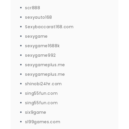
scr888
sexyauto168
Sexybaccarat168.com
sexygame
sexygame1688k
sexygame992
sexygameplus.me
sexygameplus.me
shinobi24hr.com
sing55fun.com
sing55fun.com
six9game
sl99games.com