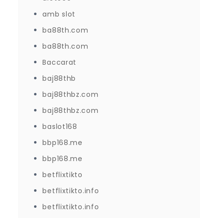
amb slot
ba88th.com
ba88th.com
Baccarat
baj88thb
baj88thbz.com
baj88thbz.com
baslot168
bbp168.me
bbp168.me
betflixtikto
betflixtikto.info
betflixtikto.info