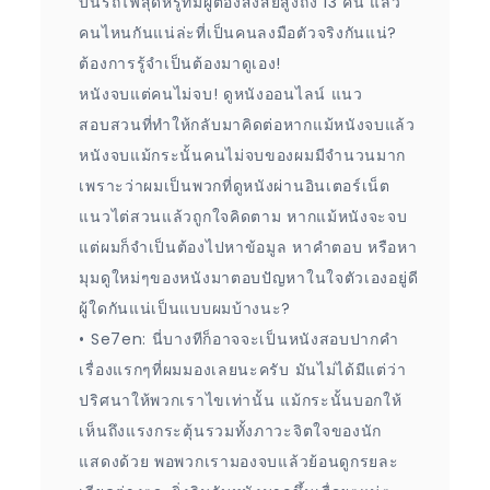
บนรถไฟสุดหรูที่มีผู้ต้องสงสัยสูงถึง 13 คน แล้ว
คนไหนกันแน่ล่ะที่เป็นคนลงมือตัวจริงกันแน่?
ต้องการรู้จำเป็นต้องมาดูเอง!
หนังจบแต่คนไม่จบ! ดูหนังออนไลน์ แนว
สอบสวนที่ทำให้กลับมาคิดต่อหากแม้หนังจบแล้ว
หนังจบแม้กระนั้นคนไม่จบของผมมีจำนวนมาก
เพราะว่าผมเป็นพวกที่ดูหนังผ่านอินเตอร์เน็ต
แนวไต่สวนแล้วถูกใจคิดตาม หากแม้หนังจะจบ
แต่ผมก็จำเป็นต้องไปหาข้อมูล หาคำตอบ หรือหา
มุมดูใหม่ๆของหนังมาตอบปัญหาในใจตัวเองอยู่ดี
ผู้ใดกันแน่เป็นแบบผมบ้างนะ?
• Se7en: นี่บางทีก็อาจจะเป็นหนังสอบปากคำ
เรื่องแรกๆที่ผมมองเลยนะครับ มันไม่ได้มีแต่ว่า
ปริศนาให้พวกเราไขเท่านั้น แม้กระนั้นบอกให้
เห็นถึงแรงกระตุ้นรวมทั้งภาวะจิตใจของนัก
แสดงด้วย พอพวกเรามองจบแล้วย้อนดูกรยละ