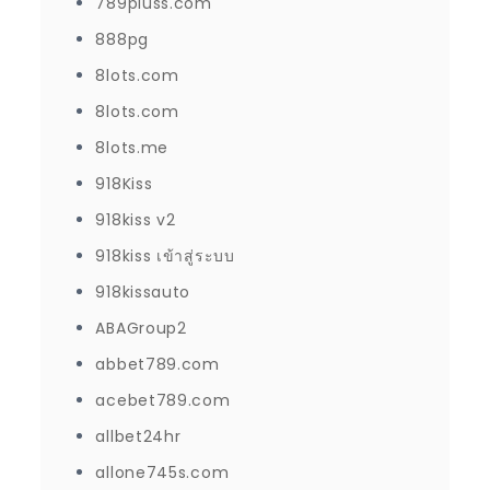
789pluss.com
888pg
8lots.com
8lots.com
8lots.me
918Kiss
918kiss v2
918kiss เข้าสู่ระบบ
918kissauto
ABAGroup2
abbet789.com
acebet789.com
allbet24hr
allone745s.com