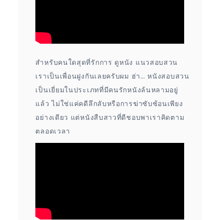
สำหรับคนใดสุดที่รักการ ดูหนัง แนวสอบสวน
เราเป็นเพื่อนฝูงกันเลยครับผม ฮ่า… หนังสอบสวน
เป็นเยี่ยมในประเภทที่มีคนรักหนังล้นหลามอยู่
แล้ว ไม่ใช่แค่คดีลึกลับหรือการฆ่าซับซ้อนเพียง
อย่างเดียว แต่หนังสืบสาวที่ดีชอบพาเราคิดตาม
ตลอดเวลา