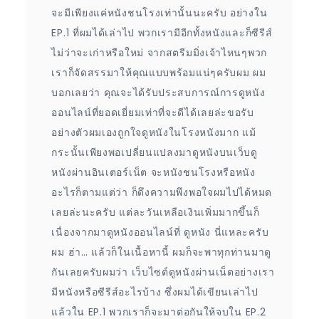
จะมีเพียงแค่หนังชนโรงเท่านั้นนะครับ อย่างใน
EP.1 ที่ผมได้เล่าไป พวกเรามีอีกทั้งหนังและก็ซีรีส์
ไม่ว่าจะเก่าหรือใหม่ จากสตรีมมิ่งเจ้าไหนๆพวก
เราก็จัดสรรมาให้คุณแบบพร้อมแน่ๆครับผม ผม
บอกเลยว่า คุณจะได้รับประสบการณ์การดูหนัง
ออนไลน์ที่ยอดเยี่ยมเท่าที่จะดีได้เลยล่ะขอรับ
อย่างตัวผมเองถูกใจดูหนังในโรงหนังมาก แม้
กระนั้นเพียงพอเปลี่ยนแปลงมาดูหนังบนเว็บดู
หนังผ่านอินเตอร์เน็ต จะหนังชนโรงหรือหนัง
อะไรก็ตามแต่ว่า ก็ดึงความพึงพอใจผมไปได้หมด
เลยล่ะนะครับ แต่ละวันเหลือเงินเพิ่มมากขึ้นก็
เนื่องจากมาดูหนังออนไลน์ที่ ดูหนัง นี่แหละครับ
ผม ฮ่า… แล้วก็ในเนื้อหานี้ ผมก็จะพาทุกท่านมาดู
กันเลยครับผมว่า เว็บไซต์ดูหนังผ่านเน็ตอย่างเรา
มีหนังหรือซีรีส์อะไรบ้าง ซึ่งผมได้เขียนเล่าไป
แล้วใน EP.1 พวกเราก็จะมาต่อกันให้จบใน EP.2