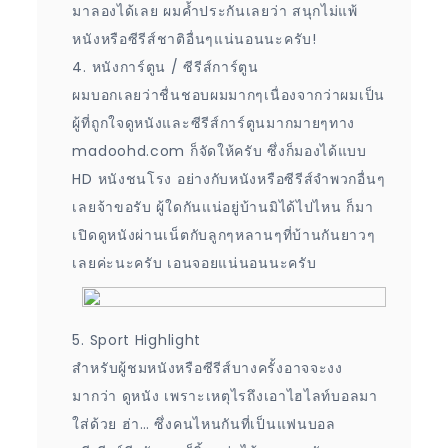
มาลองได้เลย ผมค้ำประกันเลยว่า สนุกไม่แพ้
หนังหรือซีรีส์ชาติอื่นๆแน่นอนนะครับ!
4. หนังการ์ตูน / ซีรีส์การ์ตูน
ผมบอกเลยว่าชื่นชอบผมมากๆเนื่องจากว่าผมเป็น
ผู้ที่ถูกใจดูหนังและซีรีส์การ์ตูนมากมายๆทาง
madoohd.com ก็จัดให้ครับ ซึ่งก็มองได้แบบ
HD หนังชนโรง อย่างกับหนังหรือซีรีส์จำพวกอื่นๆ
เลยจ้าขอรับ ผู้ใดกันแน่อยู่บ้านมิได้ไปไหน ก็มา
เปิดดูหนังผ่านเน็ตกับลูกๆหลานๆที่บ้านกันยาวๆ
เลยค่ะนะครับ เอนจอยแน่นอนนะครับ
5. Sport Highlight
สำหรับผู้ชมหนังหรือซีรีส์บางครั้งอาจจะงง
มากว่า ดูหนัง เพราะเหตุไรถึงเอาไฮไลท์บอลมา
ใส่ด้วย ฮ่า… ซึ่งคนไหนกันที่เป็นแฟนบอล