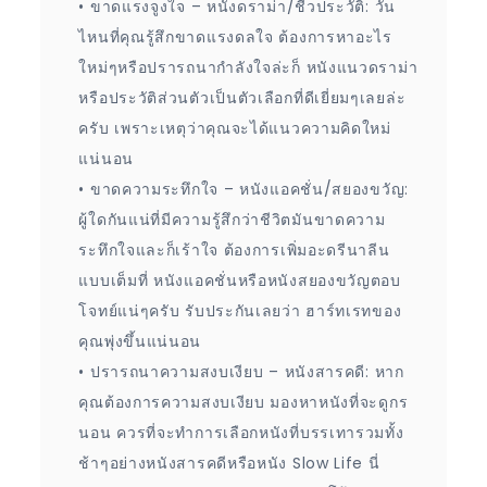
• ขาดแรงจูงใจ – หนังดราม่า/ชีวประวัติ: วัน
ไหนที่คุณรู้สึกขาดแรงดลใจ ต้องการหาอะไร
ใหม่ๆหรือปรารถนากำลังใจล่ะก็ หนังแนวดราม่า
หรือประวัติส่วนตัวเป็นตัวเลือกที่ดีเยี่ยมๆเลยล่ะ
ครับ เพราะเหตุว่าคุณจะได้แนวความคิดใหม่
แน่นอน
• ขาดความระทึกใจ – หนังแอคชั่น/สยองขวัญ:
ผู้ใดกันแน่ที่มีความรู้สึกว่าชีวิตมันขาดความ
ระทึกใจและก็เร้าใจ ต้องการเพิ่มอะดรีนาลีน
แบบเต็มที่ หนังแอคชั่นหรือหนังสยองขวัญตอบ
โจทย์แน่ๆครับ รับประกันเลยว่า ฮาร์ทเรทของ
คุณพุ่งขึ้นแน่นอน
• ปรารถนาความสงบเงียบ – หนังสารคดี: หาก
คุณต้องการความสงบเงียบ มองหาหนังที่จะดูกร
นอน ควรที่จะทำการเลือกหนังที่บรรเทารวมทั้ง
ช้าๆอย่างหนังสารคดีหรือหนัง Slow Life นี่