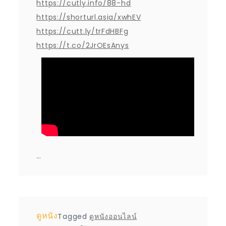
https://cutly.info/88-hd
https://shorturl.asia/xwhEV
https://cutt.ly/trFdHBFg
https://t.co/2JrOEsAnys
…
ดูหนัง
Tagged
ดูหนังออนไลน์