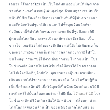
เลยว่า โจ๊กเกอร์123 เป็นเว็บไซต์พนันออนไลน์ที่มีคุณภาพ
รวมทั้งมาแรงชื่นชอบผู้เล่นสูงที่สุด ด้วยเหตุว่าเราเป็นเว็บ
พนันที่มีชื่อเรื่องเกี่ยวกับการจ่ายเงินทันทีที่ผู้ล่นปรารถนา
และก็สล็อตใหม่ๆมาให้เล่นแบบไม่ซ้ำทุกเดือนอีกด้วย
ปัจจัยพวกนี้ที่ทำให้เว็บของเรากลายเป็นที่พูดถึงและก็มี
ผู้คนหลั่งไหลกันมาลงทะเบียนสมัครสมาชิกเพื่อมาเป็น
ชาวโจ๊กเกอร์123ไม่น้อยเลยทีเดียว แค่นี้ยังไม่เพียงพอเว็บ
ของพวกเรายังยกจุดแข็งทางการตลาดด้วยการมีโปรโม
ชั่นใหม่ๆมารองรับผู้ใช้งานอีกมากมาย ไม่ว่าจะเป็น โปร
โมชั่นวงล้อเงินสดไม่ติดเทิร์นเพื่อให้การได้โชคของคุณ
ไม่ใช่เรื่องบังเอิญอีกต่อไป คุณสามารถลุ้นชะตาเปลี่ยน
เป็นคนรวยได้ง่ายๆผ่านการหมุนวงล้อ, โปรโมชั่นปฎิทิน
เช็คชื่อรับเครดิตฟรี เพื่อให้คุณที่เป็นนักพนันขยันเล่นได้มี
เครดิตฟรีไปปั่นสล็อตแบบง่ายๆไม่มีเบื่อ,
โจ๊กเกอร์123
โปร
โมชั่นเครดิตฟรีวันเกิด เพื่อให้นักพนันชาวสล็อตทุกท่าน
ได้มีโอกาสจับเงินล้านเป็นของขวัญวันเกิดให้กับตัวเอง