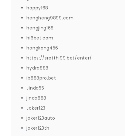
happy168
hengheng9899.com
hengjing168
hi6bet.com
hongkong456
https://sretthi99.bet/enter/
hydra888
ib888pro.bet
Jinda55
jinda888
Joker123
joker123auto
joker123th