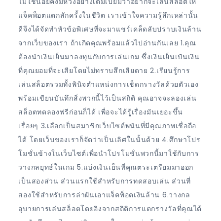
ไม่ใช่น้อยคงมีหวังอย่างเต็มเปี่ยมว่าอยากจะเล่นสล็อตให้
แจ็คพ็อตแตกสักครั้งในชีวิต เราเข้าใจความรู้สึกเหล่านั้น
ดีจึงได้จัดทำหัวข้อพิเศษที่จะมาแชร์เคล็ดลับปราบเงินล้าน
จากเว็บของเรา ถ้าเกิดคุณพร้อมแล้วไปอ่านกันเลย 1.คุณ
ต้องนำเงินเย็นมาลงทุนกับการเล่นเกม ซึ่งเงินเย็นเป๋นเงิน
ที่คุณยอมที่จะเสียโดยไม่ทราบสึกเสียดาย 2.เรียนรู้การ
เล่นสล็อตรวมทั้งพินิจตำแหน่งการเช็ดกรางวัลด้วยตัวเอง
พร้อมเขียนบันทึกสิ่งพวกนี้ไว้เป็นสถิติ คุณอาจจะลองเล่น
สล็อตทดลองฟรีก่อนก็ได้ เพื่อจะได้รู้เรื่องมันเยอะขึ้น
เรื่อยๆ 3.เลือกเป็นสมาชิกเว็บไซต์พนันที่มีคุณภาพเชื่อถือ
ได้ โดยเว็บของเราก็จัดว่าเป็นเลิศในนั้นด้วย 4.ศึกษาโปร
โมชั่นข้างในเว็บไซต์เพื่อนำโปรโมชั่นพวกนี้มาใช้กับการ
วางกลยุทธ์ในเกม 5.แบ่งเงินเย็นที่คุณตระเตรียมมาออก
เป็นสองส่วน ส่วนแรกใช้สำหรับการทดสอบเล่น ส่วนที่
สองใช้สำหรับการล่าฝันเอาแจ็คพ็อตเงินล้าน 6.วางกล
อุบายการเล่นสล็อตโดยอิงจากสถิติการแตกรางวัลที่คุณได้