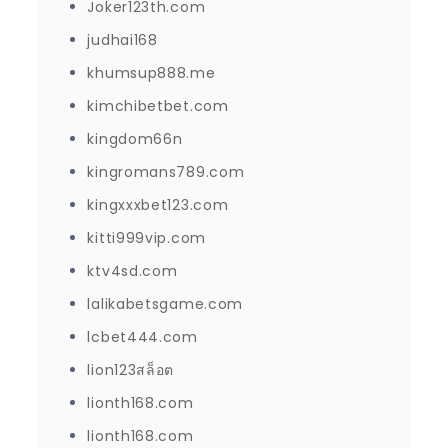
Joker123th.com
judhai168
khumsup888.me
kimchibetbet.com
kingdom66n
kingromans789.com
kingxxxbet123.com
kitti999vip.com
ktv4sd.com
lalikabetsgame.com
lcbet444.com
lion123สล็อต
lionth168.com
lionth168.com