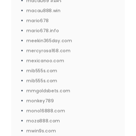
macau69 สมัคร
macau888.win
mario678
mario678.info
meekin365day.com
mercyrosa168.com
mexicanoo.com
mib555s.com
mib555s.com
mmgoldsbets.com
monkey789
mono16888.com
moza888.com
mwin9s.com