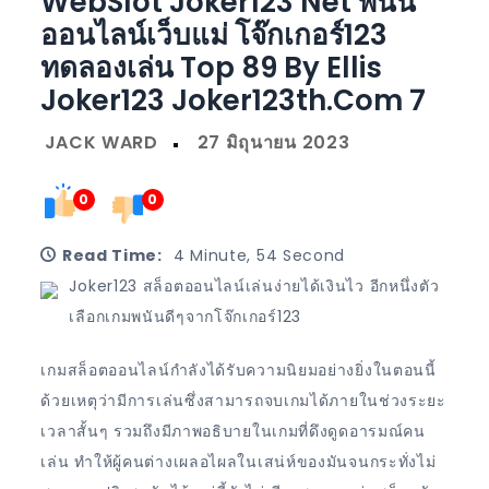
WebSlot Joker123 Net พนัน
ออนไลน์เว็บแม่ โจ๊กเกอร์123
ทดลองเล่น Top 89 By Ellis
Joker123 Joker123th.com 7
0
0
Read Time:
4 Minute, 54 Second
Joker123 สล็อตออนไลน์เล่นง่ายได้เงินไว อีกหนึ่งตัว
เลือกเกมพนันดีๆจากโจ๊กเกอร์123
เกมสล็อตออนไลน์กำลังได้รับความนิยมอย่างยิ่งในตอนนี้
ด้วยเหตุว่ามีการเล่นซึ่งสามารถจบเกมได้ภายในช่วงระยะ
เวลาสั้นๆ รวมถึงมีภาพอธิบายในเกมที่ดึงดูดอารมณ์คน
เล่น ทำให้ผู้คนต่างเผลอไผลในเสน่ห์ของมันจนกระทั่งไม่