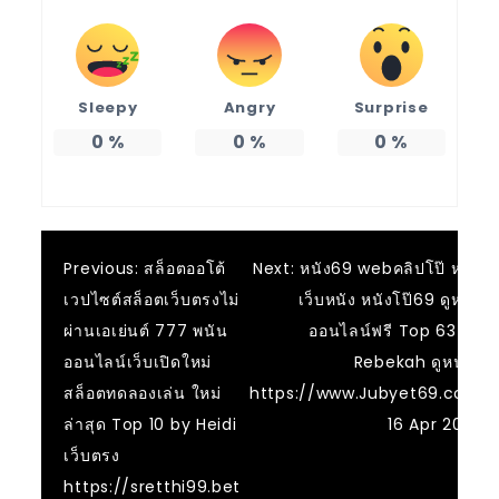
Sleepy
Angry
Surprise
0
%
0
%
0
%
แนะแนว
Previous:
สล็อตออโต้
Next:
หนัง69 webคลิปโป๊ หนัง
เวปไซต์สล็อตเว็บตรงไม่
เว็บหนัง หนังโป๊69 ดูหนัง
เรื่อง
ผ่านเอเย่นต์ 777 พนัน
ออนไลน์ฟรี Top 63 by
ออนไลน์เว็บเปิดใหม่
Rebekah ดูหนังx
สล็อตทดลองเล่น ใหม่
https://www.Jubyet69.com
ล่าสุด Top 10 by Heidi
16 Apr 2023
เว็บตรง
https://sretthi99.bet