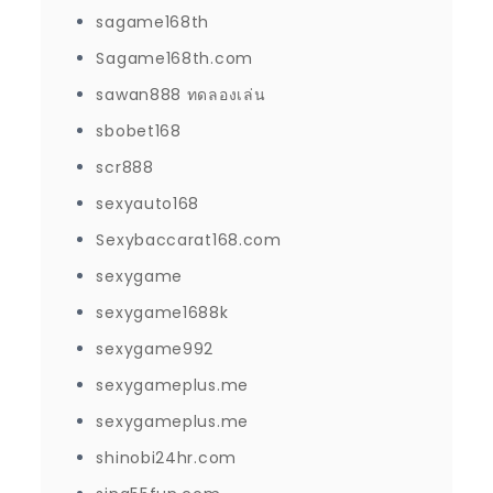
sagame168th
Sagame168th.com
sawan888 ทดลองเล่น
sbobet168
scr888
sexyauto168
Sexybaccarat168.com
sexygame
sexygame1688k
sexygame992
sexygameplus.me
sexygameplus.me
shinobi24hr.com