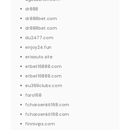
dr888
dr888bet.com
dr888bet.com
du2477.com
enjoy24.fun
erisauto.site
etbet16888.com
etbet16888.com
eu369clubs.com
faro168
fcharoenkit168.com
fcharoenkit168.com
finnivips.com