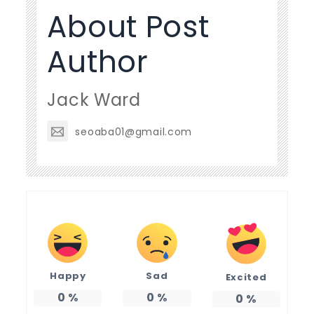
About Post
Author
Jack Ward
seoaba01@gmail.com
Happy
Sad
Excited
0
%
0
%
0
%