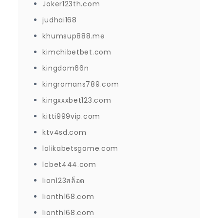
Joker123th.com
judhai168
khumsup888.me
kimchibetbet.com
kingdom66n
kingromans789.com
kingxxxbet123.com
kitti999vip.com
ktv4sd.com
lalikabetsgame.com
lcbet444.com
lion123สล็อต
lionth168.com
lionth168.com