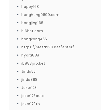
happy168
hengheng9899.com
hengjing168
hi6bet.com
hongkong456
https://sretthi99.bet/enter/
hydra888
ib888pro.bet
Jinda55
jinda888
Joker123
joker123auto
joker123th