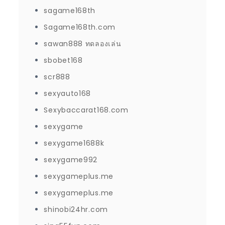
sagame168th
Sagame168th.com
sawan888 ทดลองเล่น
sbobet168
scr888
sexyauto168
Sexybaccarat168.com
sexygame
sexygame1688k
sexygame992
sexygameplus.me
sexygameplus.me
shinobi24hr.com