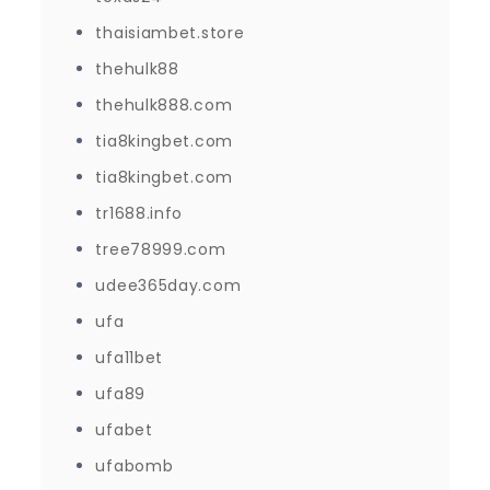
thaisiambet.store
thehulk88
thehulk888.com
tia8kingbet.com
tia8kingbet.com
tr1688.info
tree78999.com
udee365day.com
ufa
ufa11bet
ufa89
ufabet
ufabomb