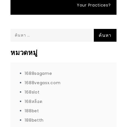
Your Practices?
ค้นหา
สำหรับ:
หมวดหมู่
1688sagame
1688vegasx.com
168slot
168สล็อต
188bet
188betth