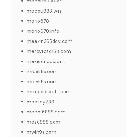
macau69 สมัคร
macau888.win
mario678
mario678.info
meekin365day.com
mercyrosa168.com
mexicanoo.com
mib555s.com
mib555s.com
mmgoldsbets.com
monkey789
mono16888.com
moza888.com
mwin9s.com