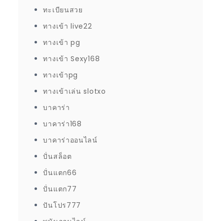
ทะเบียนสวย
ทางเข้า live22
ทางเข้า pg
ทางเข้า Sexy168
ทางเข้าpg
ทางเข้าเล่น slotxo
บาคาร่า
บาคาร่า168
บาคาร่าออนไลน์
ปั่นสล็อต
ปั่นแตก66
ปั่นแตก77
ปันโปร777