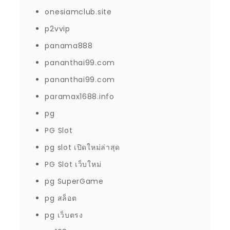
onesiamclub.site
p2vvip
panama888
pananthai99.com
pananthai99.com
paramax1688.info
pg
PG Slot
pg slot เปิดใหม่ล่าสุด
PG Slot เว็บใหม่
pg SuperGame
pg สล็อต
pg เว็บตรง