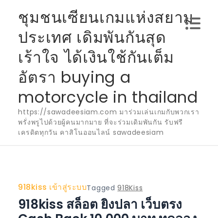
Skip
ชุมชนเซียนเกมแห่งสยาม
to
ประเทศ เดิมพันกันสุด
content
เร้าใจ ได้เงินใช้กันเต็ม
อัตรา buying a
motorcycle in thailand
https://sawadeesiam.com มาร่วมเล่นเกมกับพวกเรา
พรั่งพรูไปด้วยผู้คนมากมาย ที่จะร่วมเดิมพันกัน รับฟรี
เครดิตทุกวัน คาสิโนออนไลน์ sawadeesiam
918kiss เข้าสู่ระบบ
Tagged
918Kiss
918kiss สล็อต ยิงปลา เว็บตรง