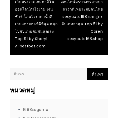
เว็บตรงรวมเกมคาสิโน
ออนไลน์ครบวงจรเกมบา
ออนไลน์กำไรงาม เงิน
คาร่าที่เหมาะกับคนไทย
ชัวร์ โอนไวราคาน้ำดี
sexyauto168 แจกสูตร
เว็บแทงบอลที่ดีที่สุด สนุก
อัปเดทล่าสุด Top 51 by
ไปกับเกมเดิมพันสุดเจ๋ง
Caren
Top 91 by Sharyl
sexyauto168.shop
Allbestbet.com
ค้นหา
สำหรับ:
หมวดหมู่
1688sagame