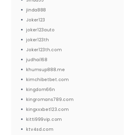
Jinda55
jinda888
Joker123
joker123auto
joker123th
Joker123th.com
judhai168
khumsup888.me
kimchibetbet.com
kingdom66n
kingromans789.com
kingxxxbet123.com
kitti999vip.com
ktv4sd.com