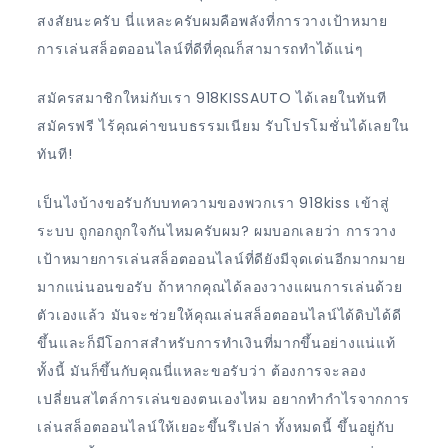
สงสัยนะครับ นี่แหละครับผมคือพลังที่การวางเป้าหมาย
การเล่นสล็อตออนไลน์ที่ดีที่คุณก็สามารถทำได้แน่ๆ
สมัครสมาชิกใหม่กับเรา 918KISSAUTO ได้เลยในทันที
สมัครฟรี ไร้คุณค่าขนบธรรมเนียม รับโปรโมชั่นได้เลยใน
ทันที!
เป็นไงบ้างขอรับกับบทความของพวกเรา 918kiss เข้าสู่
ระบบ ถูกอกถูกใจกันไหมครับผม? ผมบอกเลยว่า การวาง
เป้าหมายการเล่นสล็อตออนไลน์ที่ดียังมีจุดเด่นอีกมากมาย
มากแน่นอนขอรับ ถ้าหากคุณได้ลองวางแผนการเล่นด้วย
ตัวเองแล้ว มันจะช่วยให้คุณเล่นสล็อตออนไลน์ได้ดิบได้ดี
ขึ้นและก็มีโอกาสสำหรับการทำเงินที่มากขึ้นอย่างแน่แท้
ทั้งนี้ มันก็ขึ้นกับคุณนี่แหละขอรับว่า ต้องการจะลอง
เปลี่ยนสไตล์การเล่นของตนเองไหม อยากทำกำไรจากการ
เล่นสล็อตออนไลน์ให้เยอะขึ้นรึเปล่า ทั้งหมดนี้ ขึ้นอยู่กับ