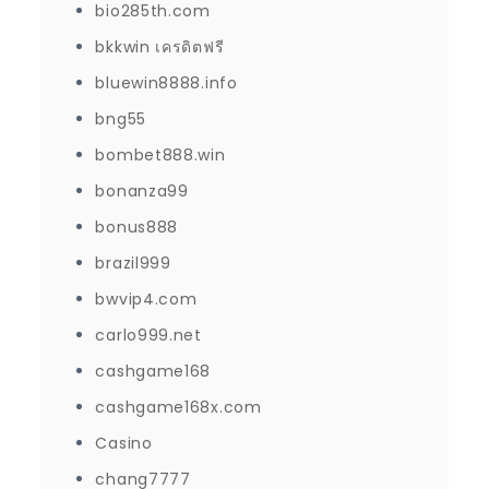
bio285th.com
bkkwin เครดิตฟรี
bluewin8888.info
bng55
bombet888.win
bonanza99
bonus888
brazil999
bwvip4.com
carlo999.net
cashgame168
cashgame168x.com
Casino
chang7777