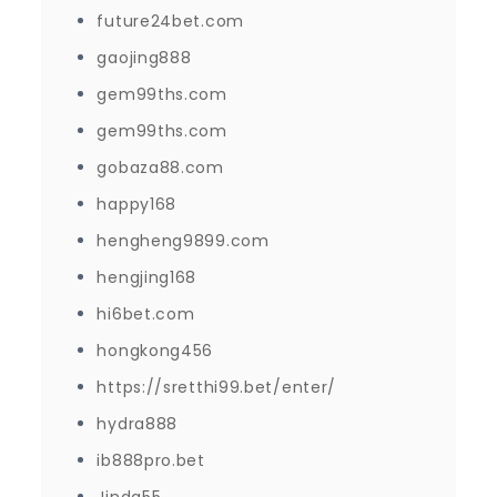
future24bet.com
gaojing888
gem99ths.com
gem99ths.com
gobaza88.com
happy168
hengheng9899.com
hengjing168
hi6bet.com
hongkong456
https://sretthi99.bet/enter/
hydra888
ib888pro.bet