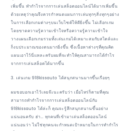
เพิ่มขึ้น ทำกำไรจากการเล่นสล็อตออนไลน์ได้มากเพิ่มขึ้น
ด้วยเหตุว่าคุณจึงควรกำหนดแผนการเล่นทุกๆสิ่งทุกๆอย่าง
ในการเลือกเกมต่างๆบนเว็บไซต์ให้ดียิ่งขึ้น ไม่เลือกเกม
โดยขาดความรู้ความเข้าใจหรือความรู้ความเข้าใจ
วางแผนเลือกเกมรวมทั้งเล่นเกมได้เหมาะสมกับสไตล์และ
ก็งบประมาณของตนมากยิ่งขึ้น ซึ่งเนื้อหาต่างๆที่คุณคิด
แผนเอาไว้นี่แหละครับผมที่จะทำให้คุณสามารถได้กำไร
จากการเล่นสล็อตได้มากขึ้น
3. เล่นเกม 918kissauto ได้สนุกสนานมากขึ้นเรื่อยๆ
ผมขอบอกเอาไว้เลยจ๊ะนะครับว่า เมื่อไหร่ก็ตามที่คุณ
สามารถทำกำไรจากการเล่นสล็อตออนไลน์กับ
918kissauto ได้ล่ะก็ คุณจะรู้สึกสนุกสนานขึ้นอย่าง
แน่นอนครับ ฮ่า… ทุกคนที่เข้ามาเล่นสล็อตออนไลน์
แน่นอนว่า ไม่ใช่ทุกคนจะกำหนดเป้าหมายในการทำกำไร