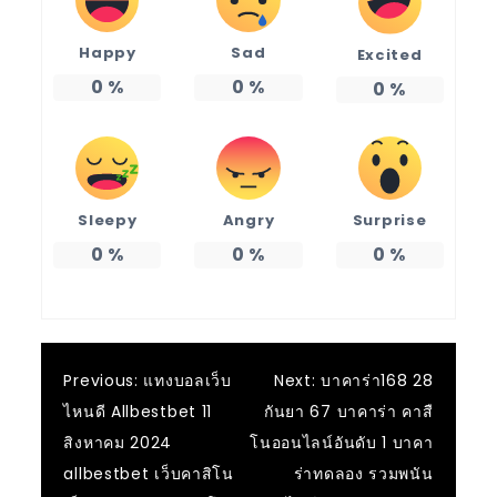
Happy
Sad
Excited
0
%
0
%
0
%
Sleepy
Angry
Surprise
0
%
0
%
0
%
แนะแนว
Previous:
แทงบอลเว็บ
Next:
บาคาร่า168 28
ไหนดี Allbestbet 11
กันยา 67 บาคาร่า คาสื
เรื่อง
สิงหาคม 2024
โนออนไลน์อันดับ 1 บาคา
allbestbet เว็บคาสิโน
ร่าทดลอง รวมพนัน