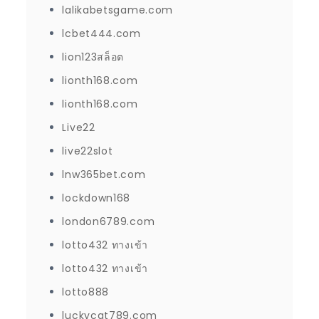
lalikabetsgame.com
lcbet444.com
lion123สล็อต
lionth168.com
lionth168.com
Live22
live22slot
lnw365bet.com
lockdown168
london6789.com
lotto432 ทางเข้า
lotto432 ทางเข้า
lotto888
luckycat789.com