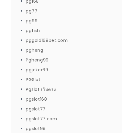
pg168
pg77
pg99
pgfish
pggold168bet.com
pgheng
Pgheng99
pgjoker69
PGSlot
Pgslot เว็บตรง
pgslot168
pgslot77
pgslot77.com
pgslot99