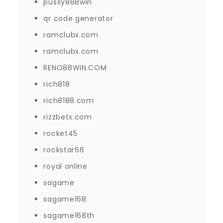
pussy888win
qr code generator
ramclubx.com
ramclubx.com
RENO88WIN.COM
rich818
rich8188.com
rizzbetx.com
rocket45
rockstar66
royal online
sagame
sagame168
sagame168th