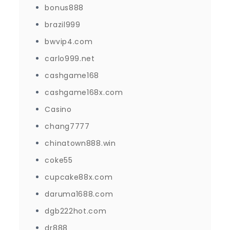
bonus888
brazil999
bwvip4.com
carlo999.net
cashgame168
cashgame168x.com
Casino
chang7777
chinatown888.win
coke55
cupcake88x.com
daruma1688.com
dgb222hot.com
dr888