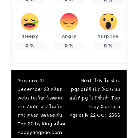
Sleepy
Angry
Surprise
0
%
0
%
0
%
แนะแนว
Previous:
31
Next:
โปร โม ชั่ น.
December 23 สล็อต
pgslotพีจี เปิดใหม่ระบบ
เรื่อง
websiteเว็บสล็อตแตก
ออโต้ pg ไม่มีขั้นต่ำ Top
ง่าย อันดับ คาสิโนเว็บ
5 by Xiomara
ตรง สล็อต ทดลองเล่น
Pgslot.lv 22 OCT 2566
Top 30 by King สล็อต
Happyangpao.com