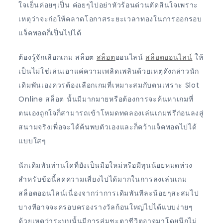
ใจเย็นค่อยๆเป็น ค่อยๆไปอย่าหัวร้อนด่วนตัดสินใจเพราะ
เหตุว่าจะก่อให้คลาดโอกาสระยะเวลาทองในการออกรอบ
แจ็คพอตก็เป็นไปได้
ต้องรู้จักเลือกเกม สล็อต
สล็อต
ออนไลน์
สล็อตออนไลน์
ให้
เป็นไม่ใช่เล่นเอาแค่ความเพลิดเพลินด้วยเหตุดังกล่าวนัก
เดิมพันเองควรต้องเลือกเกมที่เหมาะสมกับตนเพราะ Slot
Online สล็อต นั้นมีมากมายหรือต้องการจะค้นหาเกมที่
ตนเองถูกใจก็สามารถเข้าโหมดทดลองเล่นเกมฟรีก่อนลงสู่
สนามจริงเพื่อจะได้ค้นพบตัวเองและก็คว้าแจ็คพอตไปได้
แบบใสๆ
นักเดิมพันท่านใดที่ยังเป็นมือใหม่หรือมีทุนน้อยหมดห่วง
สำหรับข้อนี้ลดความเสี่ยงไปได้มากในการลงเล่นเกม
สล็อตออนไลน์เนื่องจากว่าการเดิมพันทีละน้อยๆสะสมไป
บางทีอาจจะครอบครองรางวัลก้อนใหญ่ไปได้แบบง่ายๆ
ด้วยเหตุว่าระบบนั้นมีการสุ่มชะตาชีวิตอาจมาโดยนึกไม่