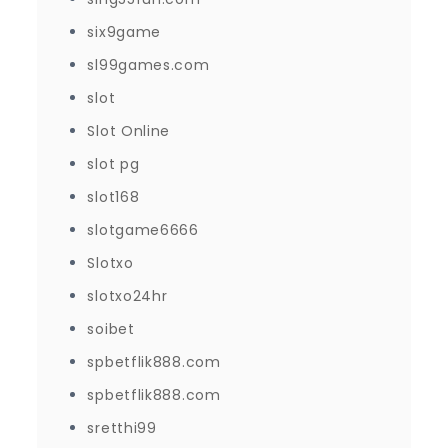
six9game
sl99games.com
slot
Slot Online
slot pg
slot168
slotgame6666
Slotxo
slotxo24hr
soibet
spbetflik888.com
spbetflik888.com
sretthi99