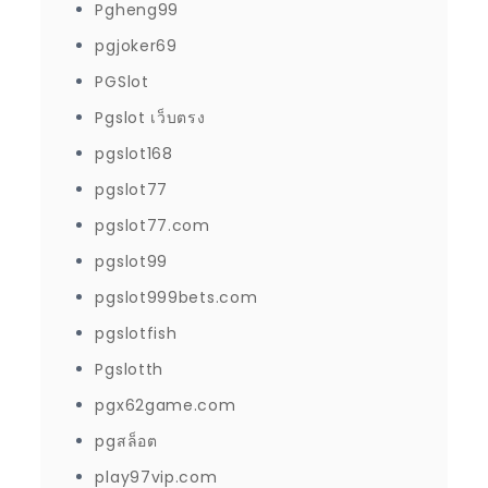
Pgheng99
pgjoker69
PGSlot
Pgslot เว็บตรง
pgslot168
pgslot77
pgslot77.com
pgslot99
pgslot999bets.com
pgslotfish
Pgslotth
pgx62game.com
pgสล็อต
play97vip.com