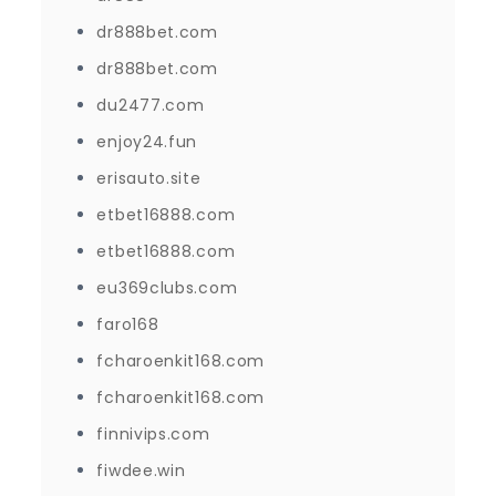
dr888bet.com
dr888bet.com
du2477.com
enjoy24.fun
erisauto.site
etbet16888.com
etbet16888.com
eu369clubs.com
faro168
fcharoenkit168.com
fcharoenkit168.com
finnivips.com
fiwdee.win