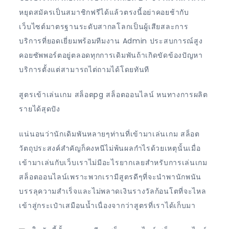
หยุดสมัครเป็นสมาชิกฟรีได้แล้วตรงนี้อย่าคอยช้ากับ
เว็บไซต์มาตรฐานระดับสากลโลกเป็นผู้เสียสละการ
บริการที่ยอดเยี่ยมพร้อมทีมงาน Admin ประสบการณ์สูง
คอยซัพพอร์ตอยู่ตลอดทุกการเดิมพันถ้าเกิดขัดข้องปัญหา
บริการตั้งแต่สามารถไต่ถามได้โดยทันที
สูตรเข้าเล่นเกม สล็อตpg สล็อตออนไลน์ หนทางการผลิต
รายได้สุดปัง
แน่นอนว่านักเดิมพันหลายๆท่านที่เข้ามาเล่นเกม สล็อต
วัตถุประสงค์สำคัญก็คงหนีไม่พ้นผลกำไรด้วยเหตุนั้นเมื่อ
เข้ามาเล่นกับเว็บเราไม่มีอะไรยากเลยสำหรับการเล่นเกม
สล็อตออนไลน์เพราะพวกเรามีสูตรดีๆที่จะนำพานักพนัน
บรรลุความสำเร็จและไม่พลาดเงินรางวัลก้อนโตที่จะไหล
เข้าสู่กระเป๋าเสมือนน้ำเนื่องจากว่าสูตรที่เราได้เก็บมา