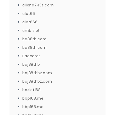
allone745s.com
alot66
alot666
amb slot
ba88th.com
ba88th.com
Baccarat
baj88thb
baj88thbz.com
baj88thbz.com
baslot168
bbp168.me
bbp168.me