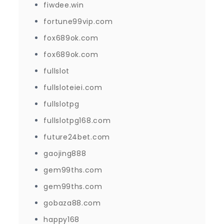
fiwdee.win
fortune99vip.com
fox689ok.com
fox689ok.com
fullslot
fullsloteiei.com
fullslotpg
fullslotpg168.com
future24bet.com
gaojing888
gem99ths.com
gem99ths.com
gobaza88.com
happy168