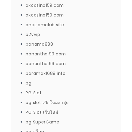
okcasino159.com
okcasino159.com
onesiamclub.site
p2vvip
panama888
pananthai99.com
pananthai99.com
paramax1688.info
pg
PG Slot
pg slot เปิดใหม่ล่าสุด
PG Slot เว็บใหม่
pg SuperGame
pg สล็อต