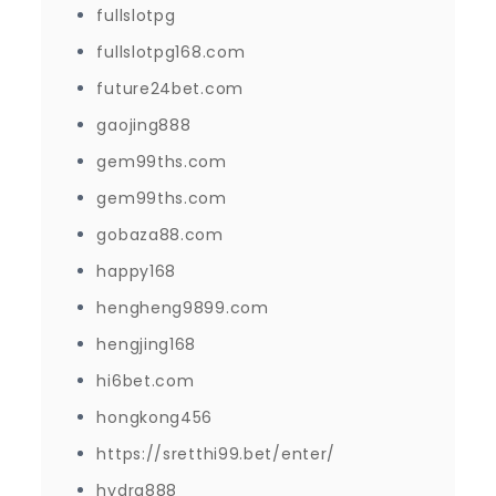
fullslotpg
fullslotpg168.com
future24bet.com
gaojing888
gem99ths.com
gem99ths.com
gobaza88.com
happy168
hengheng9899.com
hengjing168
hi6bet.com
hongkong456
https://sretthi99.bet/enter/
hydra888