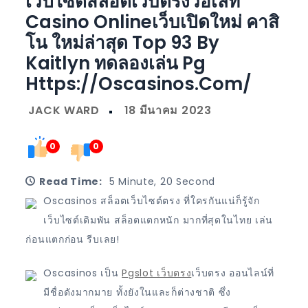
เวปไซต์สล็อตเว็บตรงวอเลท
Casino Onlineเว็บเปิดใหม่ คาสิ
โน ใหม่ล่าสุด Top 93 By
Kaitlyn ทดลองเล่น Pg
Https://Oscasinos.com/
0
0
Read Time:
5 Minute, 20 Second
Oscasinos สล็อตเว็บไซต์ตรง ที่ใครกันแน่ก็รู้จัก
เว็บไซต์เดิมพัน สล็อตแตกหนัก มากที่สุดในไทย เล่น
ก่อนแตกก่อน รีบเลย!
Oscasinos เป็น
Pgslot เว็บตรง
เว็บตรง ออนไลน์ที่
มีชื่อดังมากมาย ทั้งยังในและก็ต่างชาติ ซึ่ง