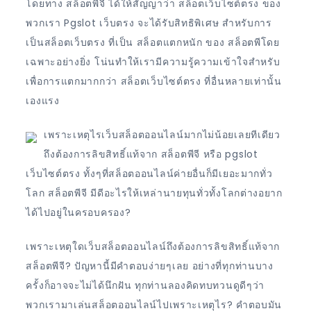
โดยทาง สล็อตพีจี ได้ให้สัญญาว่า สล็อตเว็บไซต์ตรง ของ
พวกเรา Pgslot เว็บตรง จะได้รับสิทธิพิเศษ สำหรับการ
เป็นสล็อตเว็บตรง ที่เป็น สล็อตแตกหนัก ของ สล็อตพีโดย
เฉพาะอย่างยิ่ง โน่นทำให้เรามีความรู้ความเข้าใจสำหรับ
เพื่อการแตกมากกว่า สล็อตเว็บไซต์ตรง ที่อื่นหลายเท่านั้น
เองแรง
เพราะเหตุไรเว็บสล็อตออนไลน์มากไม่น้อยเลยทีเดียว
ถึงต้องการลิขสิทธิ์แท้จาก สล็อตพีจี หรือ pgslot
เว็บไซต์ตรง ทั้งๆที่สล็อตออนไลน์ค่ายอื่นก็มีเยอะมากทั่ว
โลก สล็อตพีจี มีดีอะไรให้เหล่านายทุนทั่วทั้งโลกต่างอยาก
ได้ไปอยู่ในครอบครอง?
เพราะเหตุใดเว็บสล็อตออนไลน์ถึงต้องการลิขสิทธิ์แท้จาก
สล็อตพีจี? ปัญหานี้มีคำตอบง่ายๆเลย อย่างที่ทุกท่านบาง
ครั้งก็อาจจะไม่ได้นึกฝัน ทุกท่านลองคิดทบทวนดูดีๆว่า
พวกเรามาเล่นสล็อตออนไลน์ไปเพราะเหตุไร? คำตอบมัน