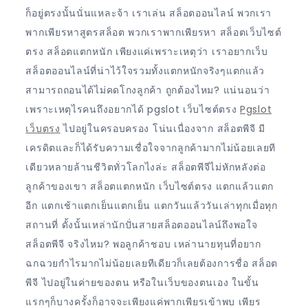
ก็อยู่ตรงนั้นนั่นแหละจ้า เราเล่น สล็อตออนไลน์ พวกเรา
พากเพียรหาสูตรสล็อต พวกเราพากเพียรหา สล็อตเว็บไซต์
ตรง สล็อตแตกหนัก เพียงแค่เพราะเหตุว่า เราอยากเว็บ
สล็อตออนไลน์ที่น่าไว้ใจรวมทั้งแตกหนักจริงๆแตกแล้ว
สามารถถอนได้ไม่คดโกงลูกค้า ถูกต้องไหม? แน่นอนว่า
เพราะเหตุไรคนถึงอยากได้ pgslot เว็บไซต์ตรง
Pgslot
เว็บตรง
ไปอยู่ในครอบครอง โน่นเนื่องจาก สล็อตพีจี มี
เครดิตและก็ได้รับความเชื่อใจจากลูกค้ามากไม่น้อยเลยที
เดียวหลายล้านชีวิตทั่วโลกไงล่ะ สล็อตพีจีไม่หักหลังต่อ
ลูกค้าของเขา สล็อตแตกหนัก เว็บไซต์ตรง แตกแล้วแตก
อีก แตกเช้าแตกเย็นแตกเย็น แตกวันแล้ววันเล่าทุกเมื่อทุก
สถานที่ ดั้งนั้นเหล่านักปั่นสายสล็อตออนไลน์ถึงพอใจ
สล็อตพีจี จริงไหม? พอลูกค้าชอบ เหล่านายทุนที่อยาก
ฉกฉวยกำไรมากไม่น้อยเลยทีเดียวก็เลยต้องการชื่อ สล็อต
พีจี ไปอยู่ในค่ายของตน หรือในเว็บของตนเอง ในขั้น
แรกๆก็บางครั้งก็อาจจะเพียงแค่พากเพียรเข้าพบ เพียร