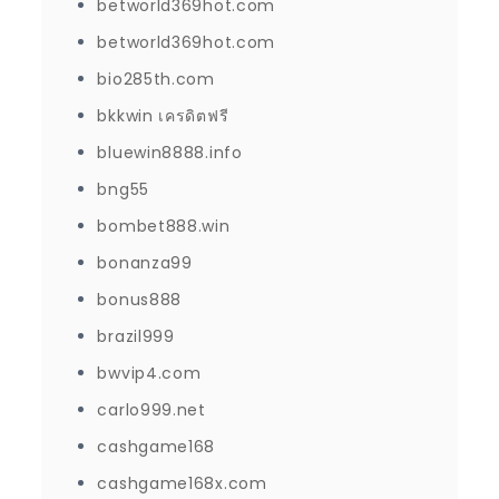
betworld369hot.com
betworld369hot.com
bio285th.com
bkkwin เครดิตฟรี
bluewin8888.info
bng55
bombet888.win
bonanza99
bonus888
brazil999
bwvip4.com
carlo999.net
cashgame168
cashgame168x.com