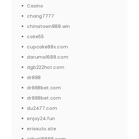
Casino
chang7777
chinatown888.win
coke55
cupcake88x.com
daruma1688.com
dgb222hot.com
dr888
dr888bet.com
dr888bet.com
du2477.com
enjoy24.fun
erisauto.site