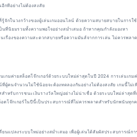
ีกทีอย่างไม่ต้องสงสัย
็นที่รู้จักในวงกว้างของผู้เล่นเกมออนไลน์ ด้วยความสบายสบายในการใช
้เป็นที่นิยมรวมทั้งความพอใจอย่างสม่ำเสมอ ถ้าหากคุณกำลังมองหา
็นในเรื่องของความสะดวกสบายหรือความมันส์จากการเล่น ไม่ควรพลา
นเกมค่ายสล็อตโจ๊กเกอร์ด้วยระบบใหม่ล่าสุดในปี 2024 การเล่นเกมค
่ผู้คนจำนวนไม่ใช้น้อยจะต้องทดลองกันอย่างไม่ต้องสงสัย เกมนี้ไม่เพ
ำหรับการชนะเงินรางวัลใหญ่อย่างไม่น่าเชื่อ ด้วยระบบใหม่ล่าสุดที่
ล็อตโจ๊กเกอร์ในปีนี้เป็นประสบการณ์ที่ไม่ควรพลาดสำหรับนักพนันทุก
ลี่ยนแปลงระบบใหม่อย่างสม่ำเสมอ เพื่อผู้เล่นได้สัมผัสประสบการณ์กา