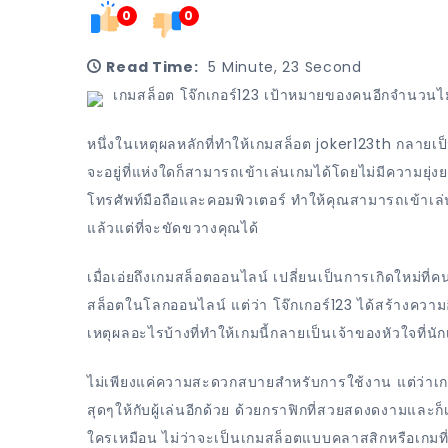
0
0
Read Time:
5 Minute, 23 Second
เกมสล็อต โจ๊กเกอร์123 เป้าหมายของคนอีกจำนวนไม
หนึ่งในเหตุผลหลักที่ทำให้เกมสล็อต joker123th กลายเป
จะอยู่ที่แห่งใดก็สามารถเข้าเล่นเกมได้โดยไม่มีความยุ่ง
โทรศัพท์มือถือและคอมพิวเตอร์ ทำให้คุณสามารถเข้าเล่น
แล้วแต่ที่จะขัดขวางคุณได้
เมื่อเอ่ยถึงเกมสล็อตออนไลน์ เปลี่ยนเป็นการเกิดใหม่ท
สล็อตในโลกออนไลน์ แต่ว่า โจ๊กเกอร์123 ได้สร้างความฮิตร
เหตุผลอะไรบ้างที่ทำให้เกมนี้กลายเป็นเจ้าของหัวใจที่นัก
ไม่เพียงแค่ความสะดวกสบายสำหรับการใช้งาน แต่ว่าเก
สุดๆให้กับผู้เล่นอีกด้วย ด้วยกราฟิกที่สวยสดงดงามและก็
ใครเหมือน ไม่ว่าจะเป็นเกมสล็อตแบบคลาสสิกหรือเกมท