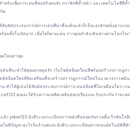
จสำหรับเพื่อการเล่นที่สมจริงสมจัง กราฟิกที่ล้ำหน้า และเทคโนโลยีที่ล้ำ
กัด
ด้สัมผัสประสบการณ์การเล่นที่น่าตื่นเต้นแล้วก็เป็นเอกลักษณ์อย่างแน
ร้อมทั้งโบนัสมาก เมื่อใดก็ตามเล่น ราวคุณกำลังเดินทางผ่านโลกในเร
็อตใหม่ล่าสุด
่ปัจจุบันที่จะทำให้คุณตกหลุมรัก เว็บไซต์สล็อตใหม่ที่พร้อมสร้างปรากฏก
ไซต์สล็อตใหม่ที่จัดเตรียมที่จะสร้างปรากฏการณ์ใหม่ในแวดวงการพนัน
 ทำให้ผู้เล่นได้สัมผัสประสบการณ์การเล่นสล็อตที่ไม่เหมือนใคร เกม
กเกอร์123 คุณจะได้รับความเพลิดเพลินสุดเหวี่ยงและรับประกันว่าจะห
้ว joker123 ยังมีระบบระเบียบการคลังที่ปลอดภัยรวมทั้งเร็วทันใจอี
ม่มีปัญหาอะไรก็แล้วแต่และยังมีระบบระเบียบฝากถอนอัตโนมัติที่ทำ