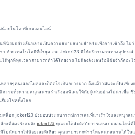
่น้อยในโลกที่เกมออนไลน์
็นที่นิยมอย่างล้นหลามเป็นความสบายสบายสำหรับเพื่อการเข้าถึง ไม่ว
ยาก ด้วยเทคโนโลยีที่ล้ำยุค เกม Joker123 มีให้บริการผ่านทางอุปกรณ์
ได้ทุกที่ทุกเวลาสามารถทำได้โดยง่าย ไม่ต้องลังเลหรือมีข้อจำกัดอะไร
ี่คนหลายๆคนเผลอไผลและก็ติดใจเป็นอย่างมาก ถึงแม้ว่ามันจะเป็นเพียง
วมทั้งความสนุกสนานร่าเริงสุดพิเศษให้กับผู้เล่นอย่างไม่น่าเชื่อ ซึ่ง
เสี่ยงโชคทั้งโลก
มสล็อต joker123 ยังมอบประสบการณ์การเล่นที่น่าเร้าใจและสนุกส
เสียงที่สมจริงสมจัง
joker123
คุณจะได้สัมผัสกับการเล่นเกมออนไลน์ที่ไ
ี่มีโบนัสมากไม่น้อยเลยทีเดียว คุณสามารถกล่าวโทษสนุกสนานได้ในแ