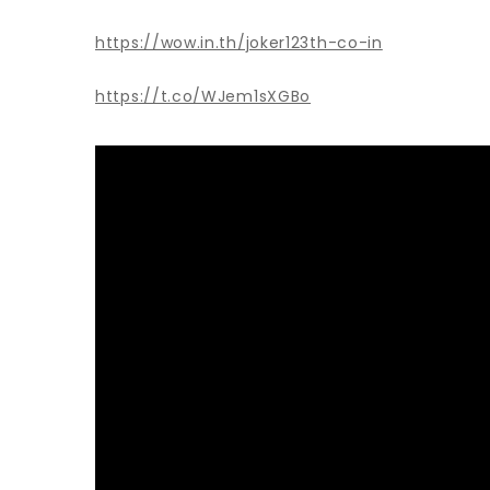
https://wow.in.th/joker123th-co-in
https://t.co/WJem1sXGBo