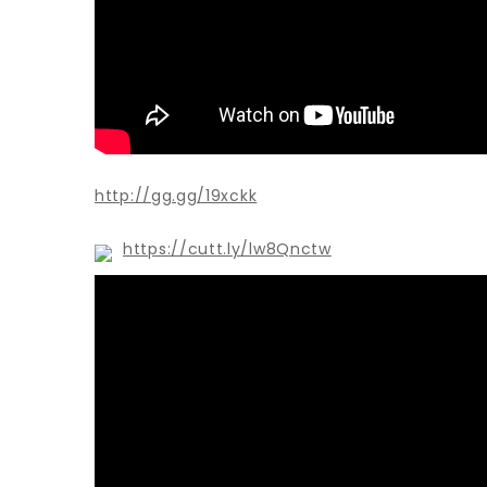
http://gg.gg/19xckk
https://cutt.ly/lw8Qnctw