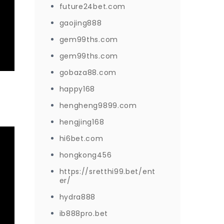
future24bet.com
gaojing888
gem99ths.com
gem99ths.com
gobaza88.com
happy168
hengheng9899.com
hengjing168
hi6bet.com
hongkong456
https://sretthi99.bet/ent
er/
hydra888
ib888pro.bet