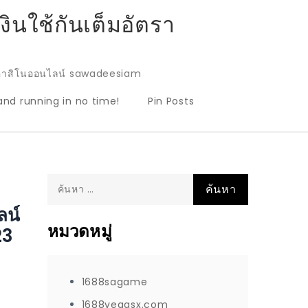
ินใช้กันเต็มอัตรา
ัน คาสิโนออนไลน์ sawadeesiam
and running in no time!
Pin Posts
ค้นหา
สำหรับ:
ลน์
หมวดหมู่
23
1688sagame
1688vegasx.com