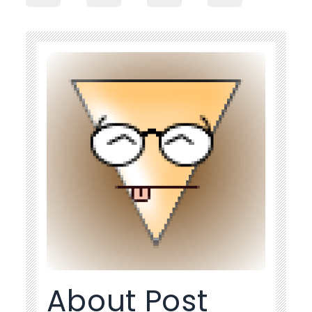
About Post