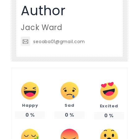
Author
Jack Ward
seoaba01@gmail.com
Happy
Sad
Excited
0
%
0
%
0
%