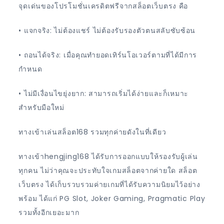
จุดเด่นของโปรโมชั่นเครดิตฟรีจากสล็อตเว็บตรง คือ
• แจกจริง: ไม่ต้องแชร์ ไม่ต้องรับรองตัวตนสลับซับซ้อน
• ถอนได้จริง: เมื่อคุณทำยอดเทิร์นโอเวอร์ตามที่ได้มีการ
กำหนด
• ไม่มีเงื่อนไขยุ่งยาก: สามารถเริ่มได้ง่ายและก็เหมาะ
สำหรับมือใหม่
ทางเข้าเล่นสล็อต168 รวมทุกค่ายดังในที่เดียว
ทางเข้าhengjing168 ได้รับการออกแบบให้รองรับผู้เล่น
ทุกคน ไม่ว่าคุณจะประทับใจเกมสล็อตจากค่ายใด สล็อต
เว็บตรง ได้เก็บรวบรวมค่ายเกมที่ได้รับความนิยมไว้อย่าง
พร้อม ได้แก่ PG Slot, Joker Gaming, Pragmatic Play
รวมทั้งอีกเยอะมาก