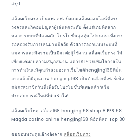
สรุป
สล็อตเว็บตรง เป็นแพลตฟอร์มเกมสล็อตออนไลน์ที่ครบ
วงจรและก็ตอบปัญหาผู้เล่นทุกระดับ ตั้งแต่เกมที่หลาก
หลาย ระบบที่ปลอดภัย โปรโมชั่นสุดคุ้ม ไปจนกระทั่งการ
รอคอยงรับการเล่นผ่านมือถือ ด้วยการออกแบบระบบที่
สมควรและมีความเป็นมิตรต่อผู้ใช้งาน สล็อตเว็บตรง ไม่
เพียงแค่มอบความสนุกสนาน แต่ว่ายังช่วยเพิ่มโอกาสใน
การทำเงินแม้คุณกำลังมองหาเว็บไซต์hengjing168ที่มั่น
อาจแล้วก็มีคุณภาพ hengjing168 เป็นตัวเลือกที่เพอร์เฟ็ค
สมัครสมาชิกวันนี้เพื่อรับโปรโมชั่นพิเศษแล้วก็เริ่ม
ประสบการณ์ใหม่ที่น่าเร้าใจ!
สล็อตเว็บใหญ่ สล็อต168 hengjing168.shop 8 FEB 68
Magda casino online hengjing168 ที่ฮิตที่สุด Top 30
ขอขอบพระคุณอ้างอิงจาก
สล็อตเว็บตรง