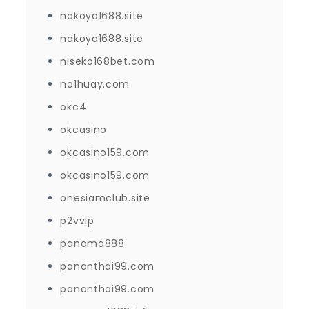
nakoya1688.site
nakoya1688.site
niseko168bet.com
no1huay.com
okc4
okcasino
okcasino159.com
okcasino159.com
onesiamclub.site
p2vvip
panama888
pananthai99.com
pananthai99.com