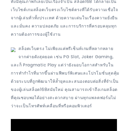
ทั้งมีคุณภาพก็เลยเป็นเรื่องจำเป็น สล็อต168 ได้กลายเป็น
เว็บไซต์เกมสล็อตเว็บตรงเว็บไซต์ตรงที่ได้รับความเชื่อใจ
จากผู้เล่นทั่วทั้งประเทศ ด้วยความเด่นในเรื่องความยั่งยืน
และมั่นคง ความปลอดภัย และการบริการที่ครอบคลุมทุก
ความต้องการของผู้ใช้งาน
สล็อตเว็บตรง ไม่เพียงแค่พรีเซ็นท์เกมที่หลากหลาย
จากค่ายดังสุดยอด เช่น PG Slot, Joker Gaming,
และก็ Pragmatic Play แต่ว่ายังมอบโอกาสสำหรับใน
การทำกำไรที่มากขึ้นผ่านฟีพบร์พิเศษและโปรโมชั่นสุดคุ้ม
ด้วยระบบที่ถูกพัฒนาให้ล้ำยุคและสนองตอบต่อสิ่งที่จำเป็น
ของผู้เล่นสล็อต168สมัยใหม่ คุณสามารถเข้าถึงเกมสล็อต
ที่คุณชอบพอได้อย่างสะดวกสบาย ผ่านทุกแพลตฟอร์มไม่
ว่าจะเป็นโทรศัพท์เคลื่อนที่หรือคอมพิวเตอร์