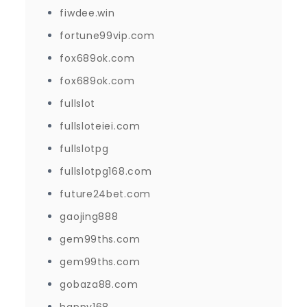
fiwdee.win
fortune99vip.com
fox689ok.com
fox689ok.com
fullslot
fullsloteiei.com
fullslotpg
fullslotpg168.com
future24bet.com
gaojing888
gem99ths.com
gem99ths.com
gobaza88.com