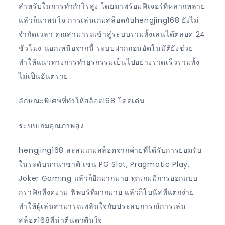
สำหรับในการทำกำไรสูง โดยมาพร้อมฟีเจอร์ที่หลากหลาย
แล้วก็น่าสนใจ การเล่นเกมสล็อตกับhengjing168 ยังไม่
จำกัดเวลา คุณสามารถเข้าสู่ระบบรวมทั้งเล่นได้ตลอด 24
ชั่วโมง นอกเหนือจากนี้ ระบบฝากถอนอัตโนมัติยังช่วย
ทำให้แนวทางการทำธุรกรรมเป็นไปอย่างรวดเร็วรวมทั้ง
ไม่เป็นอันตราย
ลักษณะพิเศษที่ทำให้สล็อต168 โดดเด่น
ระบบเกมคุณภาพสูง
hengjing168 สะสมเกมสล็อตจากค่ายที่ได้รับการยอมรับ
ในระดับนานาชาติ เช่น PG Slot, Pragmatic Play,
Joker Gaming แล้วก็อีกมากมาย ทุกเกมมีการออกแบบ
กราฟิกที่งดงาม ฟีพบร์ที่มากมาย แล้วก็โบนัสที่แตกง่าย
ทำให้ผู้เล่นสามารถเพลินใจกับประสบการณ์การเล่น
สล็อต168ที่น่าตื่นตาตื่นใจ