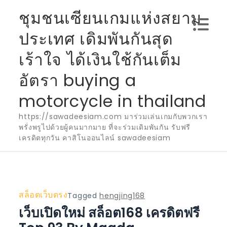
Skip
ชุมชนเซียนเกมแห่งสยาม
to
ประเทศ เดิมพันกันสุด
content
เร้าใจ ได้เงินใช้กันเต็ม
อัตรา buying a
motorcycle in thailand
https://sawadeesiam.com มาร่วมเล่นเกมกับพวกเรา
พรั่งพรูไปด้วยผู้คนมากมาย ที่จะร่วมเดิมพันกัน รับฟรี
เครดิตทุกวัน คาสิโนออนไลน์ sawadeesiam
สล็อตเว็บตรง
Tagged
hengjing168
เว็บเปิดใหม่ สล็อต168 เครดิตฟรี