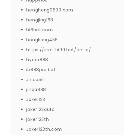
happy168
hengheng9899.com
hengjing168
hi6bet.com
hongkong456
https://sretthi99.bet/enter/
hydra888
ib888pro.bet
Jinda55
jinda888
Joker123
joker123auto
joker123th
Joker123th.com