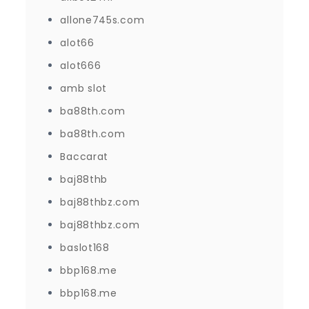
allone745s.com
alot66
alot666
amb slot
ba88th.com
ba88th.com
Baccarat
baj88thb
baj88thbz.com
baj88thbz.com
baslot168
bbp168.me
bbp168.me