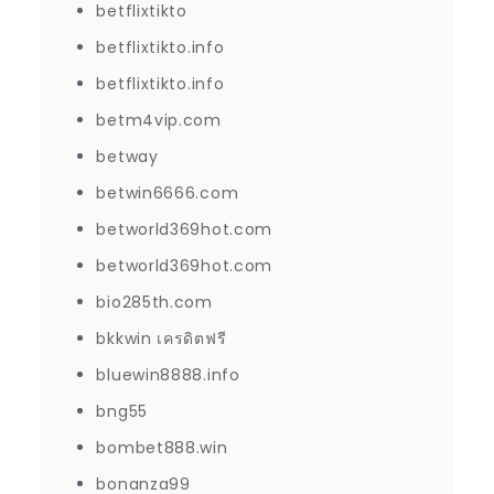
betflixtikto
betflixtikto.info
betflixtikto.info
betm4vip.com
betway
betwin6666.com
betworld369hot.com
betworld369hot.com
bio285th.com
bkkwin เครดิตฟรี
bluewin8888.info
bng55
bombet888.win
bonanza99