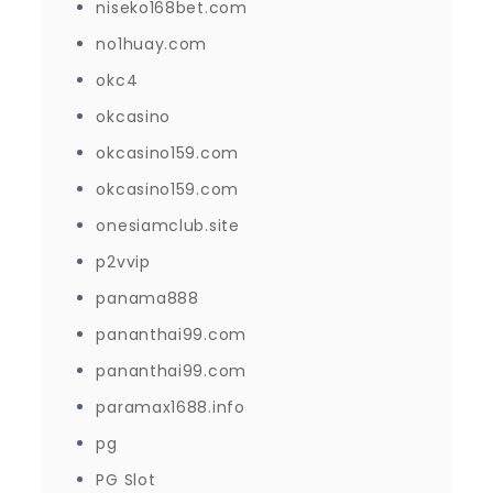
niseko168bet.com
no1huay.com
okc4
okcasino
okcasino159.com
okcasino159.com
onesiamclub.site
p2vvip
panama888
pananthai99.com
pananthai99.com
paramax1688.info
pg
PG Slot