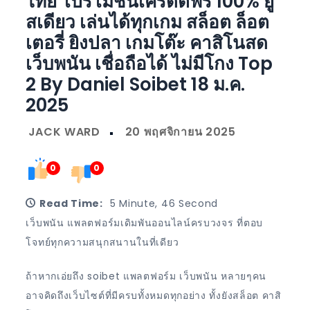
ไทย โปรโมชั่นเครดิตฟรี 100% ยู
สเดียว เล่นได้ทุกเกม สล็อต ล็อต
เตอรี่ ยิงปลา เกมโต๊ะ คาสิโนสด
เว็บพนัน เชื่อถือได้ ไม่มีโกง Top
2 By Daniel Soibet 18 ม.ค.
2025
0
0
Read Time:
5 Minute, 46 Second
เว็บพนัน แพลตฟอร์มเดิมพันออนไลน์ครบวงจร ที่ตอบ
โจทย์ทุกความสนุกสนานในที่เดียว
ถ้าหากเอ่ยถึง soibet แพลตฟอร์ม เว็บพนัน หลายๆคน
อาจคิดถึงเว็บไซต์ที่มีครบทั้งหมดทุกอย่าง ทั้งยังสล็อต คาสิ