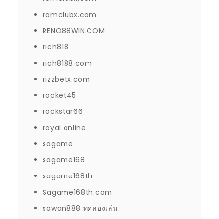
ramclubx.com
RENO88WIN.COM
rich818
rich8188.com
rizzbetx.com
rocket45
rockstar66
royal online
sagame
sagame168
sagame168th
Sagame168th.com
sawan888 ทดลองเล่น