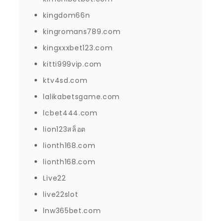
kingdom66n
kingromans789.com
kingxxxbet123.com
kitti999vip.com
ktv4sd.com
lalikabetsgame.com
lcbet444.com
lion123สล็อต
lionth168.com
lionth168.com
Live22
live22slot
lnw365bet.com