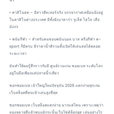
ฟรี
• คาสิโนสด – มีสาวดีลเลอร์จริง บรรยากาศเหมือนนั่งอยู่
ในคาสิโนต่างประเทศ มีทั้งยังบาคาร่า รูเล็ต ไฮโล เสือ
มังกร
• พนันกีฬา – สำหรับคนชอบพนันบอล บาส หรือกีฬา e-
sport ก็มีครบ มีราคาน้ำดีรวมทั้งเปิดให้เล่นสดได้ตลอด
ระยะเวลา
มันทำให้ผมรู้สึกราวกับมี ศูนย์รวมเกม ซอยเบท ระดับโลก
อยู่ในมือเพียงแค่ปลายนิ้วเดียว
ซอกซอยเบท เจ้าใหญ่ใหม่ปัจจุบัน 2026 แตกง่ายทุกเกม
เว็บสล็อตที่คนเข้าเล่นสูงที่สุด
ซอกซอยเบท เว็บสล็อตแตกง่าย มากแค่ไหน เพราะเหตุว่า
ลองหลายที่แล้วพบแม้กระนั้นเว็บไซต์ล็อกยูส เล่นอย่างไร