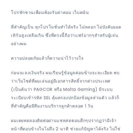
โปรชักชวนเพื่อนพ้องรับค่าคอม เว็บพนัน
ที่สำคัญเป็น ทุกโปรโมชั่นทำได้จริง ไม่หลอก ไม่บังคับยอด
เทิร์นสูงเหลือเกิน ซึ่งที่ตรงนี้ถือว่าแฟร์มากๆสำหรับผู้เล่น
อย่างผม
ความปลอดภัยแล้วก็ความน่าไว้วางใจ
ก่อนจะลงเงินจริง ผมเรียนรู้ข้อมูลค่อนข้างจะละเอียด พบ
ว่าเว็บไซต์ที่ผมเล่นอยู่มีเอกสารสิทธิ์จากต่างประเทศ
(เป็นต้นว่า PAGCOR หรือ Malta Gaming) มีระบบ
ระเบียบเข้ารหัส SSL คุ้มครองปกป้องข้อมูลส่วนตัว แล้วก็
ที่สำคัญคือมีทีมงานบริการลูกค้าตลอด 1 วัน
ผมเคยทดลองติดต่อผ่านแชทสดตอนดึกๆปรากฏว่ามีเจ้า
หน้าที่ตอบข้างในไม่ถึง 2 นาที ช่วยแก้ปัญหาได้จริง ไม่ใช่