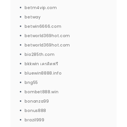
betm4vip.com
betway
betwin6666.com
betworld369hot.com
betworld369hot.com
bio285th.com
bkkwin เครดิตฟรี
bluewin8888.info
bng55
bombet888.win
bonanza99
bonus888
brazil999