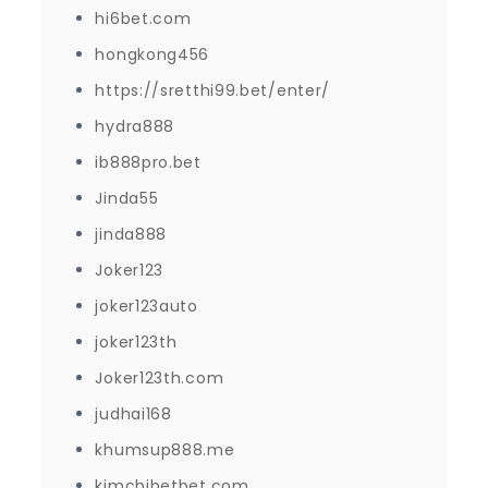
hi6bet.com
hongkong456
https://sretthi99.bet/enter/
hydra888
ib888pro.bet
Jinda55
jinda888
Joker123
joker123auto
joker123th
Joker123th.com
judhai168
khumsup888.me
kimchibetbet.com