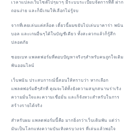
เวลาแปลงเว็บไซต์ไปๆมาๆ มีระบบระเบียบจัดการที่ดี ฝาก
ถอนง่าย และก็มีเกมให้เลือกไม่รู้จบ
จากที่เคยเล่นแค่สล็อต เดี๋ยวนี้ผมขยับไปเล่นบาคาร่า พนัน
บอล และเกมอื่นๆได้ในบัญชีเดียว ทั้งสะดวกแล้วก็รู้สึก
ปลอดภัย
ซอยเบท แพลตฟอร์มที่ตอบปัญหาจริงๆสำหรับคนถูกใจเดิม
พันออนไลน์
เว็บพนัน ประสบการณ์นี้สอนให้ทราบว่า หากเลือก
แพลตฟอร์มดีๆสักที่ คุณจะได้ทั้งยังความสนุกสนานร่าเริง
ความมั่นใจและความเชื่อมั่น และก็จังหวะสำหรับในการ
สร้างรายได้จริง
สำหรับผม แพลตฟอร์มนี้คือ มากยิ่งกว่าเว็บเดิมพัน แต่ว่า
มันเป็นโลกแห่งความบันเทิงครบวงจร ที่เล่นแล้วพอใจ