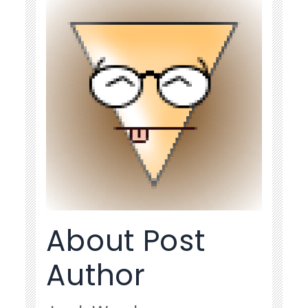
About Post
Author