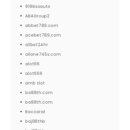
918kissauto
ABAGroup2
abbet789.com
acebet789.com
allbet24hr
allone745s.com
alot66
alot666
amb slot
ba88th.com
ba88th.com
Baccarat
baj88thb