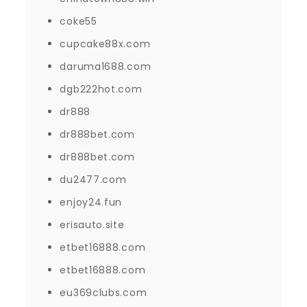
coke55
cupcake88x.com
daruma1688.com
dgb222hot.com
dr888
dr888bet.com
dr888bet.com
du2477.com
enjoy24.fun
erisauto.site
etbet16888.com
etbet16888.com
eu369clubs.com