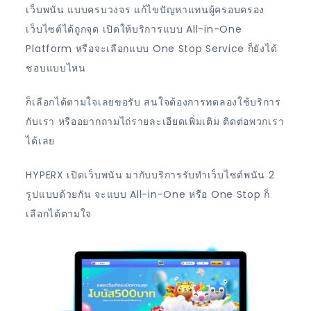
เว็บพนัน แบบครบวงจร แก้ไขปัญหาแทนผู้ครอบครอง
เว็บไซต์ได้ถูกจุด เปิดให้บริการแบบ All-in-One
Platform หรือจะเลือกแบบ One Stop Service ก็ยังได้
ชอบแบบไหน
ก็เลือกได้ตามใจเลยขอรับ สนใจต้องการทดลองใช้บริการ
กับเรา หรืออยากถามไถ่รายละเอียดเพิ่มเติม ติดต่อพวกเรา
ได้เลย
HYPERX เปิดเว็บพนัน มากับบริการรับทำเว็บไซต์พนัน 2
รูปแบบด้วยกัน จะแบบ All-in-One หรือ One Stop ก็
เลือกได้ตามใจ