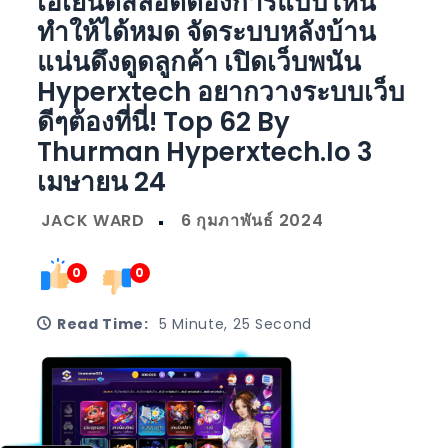
เอเย่นต์สล็อตต้องการแบบไหน
ทำให้ได้หมด จัดระบบหลังบ้าน
แน่นดึงดูดลูกค้า เปิดเว็บพนัน
Hyperxtech อยากวางระบบเว็บ
ดีๆต้องที่นี่! Top 62 By
Thurman Hyperxtech.io 3
เมษายน 24
0
0
Read Time:
5 Minute, 25 Second