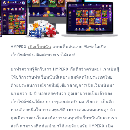
HYPERX
เปิดเว็บพนัน
แบบเต็มต้นแบบ พึงพอใจเปิด
เว็บไซต์พนัน ติดต่อพวกเราได้เลย!
มาทำความรู้จักกับเรา HYPERX กันดีกว่าครับผม! เราเป็นผู้
ให้บริการรับทำเว็บพนันที่เหมาะสมที่สุดในประเทศไทย
ด้วยประสบการณ์จากทีมผู้เชี่ยวชาญการเปิดเว็บพนันมา
นานกว่า 10 ปี บอกเลยครับว่า คุณสามารถเป็นเจ้าของ
เว็บไซต์พนันได้แบบง่ายๆเลยล่ะครับผม เรียกว่า เป็นอีก
ทางเลือกหนึ่งในการลงทุนที่ดี เพราะส่งผลทดแทนสูง ถ้า
คุณมีความสนใจและต้องการลงทุนทำเว็บพนันกับพวกเรา
ล่ะก็ สามารถติดต่อเข้ามาได้เลยจ้ะขอรับ HYPERX เปิด