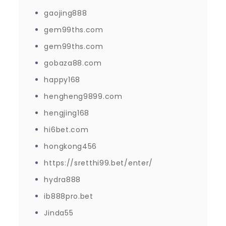
gaojing888
gem99ths.com
gem99ths.com
gobaza88.com
happy168
hengheng9899.com
hengjing168
hi6bet.com
hongkong456
https://sretthi99.bet/enter/
hydra888
ib888pro.bet
Jinda55