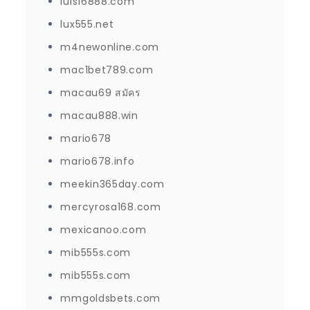
luis16888.com
lux555.net
m4newonline.com
mac1bet789.com
macau69 สมัคร
macau888.win
mario678
mario678.info
meekin365day.com
mercyrosa168.com
mexicanoo.com
mib555s.com
mib555s.com
mmgoldsbets.com