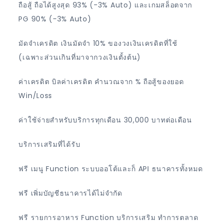
ถือสู้ ถือได้สูงสุด 93% (-3% Auto) และเกมสล็อตจาก
PG 90% (-3% Auto)
มัดจำเครดิต เงินมัดจำ 10% ของวงเงินเครดิตที่ใช้
(เฉพาะส่วนเกินที่มาจากวงเงินตั้งต้น)
ค่าเครดิต บิลค่าเครดิต คำนวณจาก % ถือสู้ของยอด
Win/Loss
ค่าใช้จ่ายสำหรับบริการทุกเดือน 30,000 บาทต่อเดือน
บริการเสริมที่ได้รับ
ฟรี เมนู Function ระบบออโต้และก็ API ธนาคารทั้งหมด
ฟรี เพิ่มบัญชีธนาคารได้ไม่จำกัด
ฟรี รายการอาหาร Function บริการเสริม ทำการตลาด