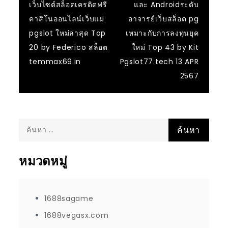
เรื่อง
เว็บไซต์สล็อตเครดิตฟรี
และ Androidระดับ
คาสิโนออนไลน์เว็บแม่
อาจารย์เว็บสล็อต pg
pgslot ใหม่ล่าสุด Top
เหมาะกับการลงทุนยุค
20 by Federico สล็อต
ใหม่ Top 43 by Kit
temmax69.in
Pgslot77.tech 13 APR
2567
ค้นหา
สำหรับ:
หมวดหมู่
1688sagame
1688vegasx.com