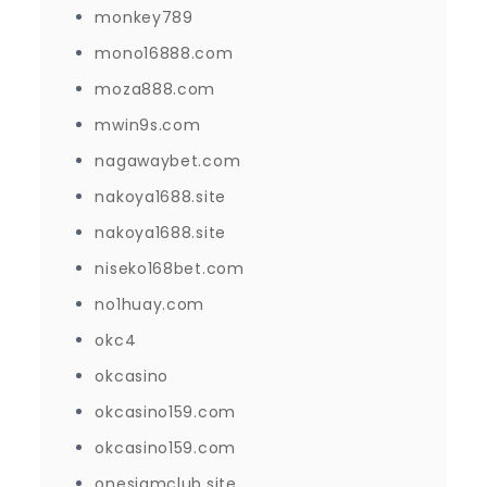
monkey789
mono16888.com
moza888.com
mwin9s.com
nagawaybet.com
nakoya1688.site
nakoya1688.site
niseko168bet.com
no1huay.com
okc4
okcasino
okcasino159.com
okcasino159.com
onesiamclub.site