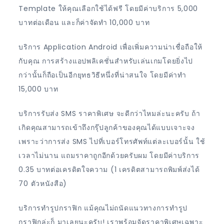
Template ให้คุณเลือกใช้ได้ฟรี โดยมีค่าบริการ 5,000
บาทต่อเดือน และก็ค่าจัดทำ 10,000 บาท
บริการ Application Android เพื่อเพิ่มความน่าเชื่อถือให้
กับคุณ การสร้างแอปพลิเคชั่นสำหรับเล่นเกมโดยยิ่งไป
กว่านั้นก็ถือเป็นอีกยุทธวิธีหนึ่งที่น่าสนใจ โดยมีค่าทำ
15,000 บาท
บริการรับส่ง SMS ราคาพิเศษ จะดีกว่าไหมล่ะนะครับ ถ้า
เกิดคุณสามารถเข้าถึงกรุ๊ปลูกค้าของคุณได้แบบเจาะจง
เพราะว่าการส่ง SMS ไปที่เบอร์โทรศัพท์แต่ละเบอร์นั้น ใช้
เวลาไม่นาน แถมราคาถูกอีกด้วยครับผม โดยมีค่าบริการ
0.35 บาทต่อเครดิตใจความ (1 เครดิตสามารถพิมพ์ส่งได้
70 ตัวหนังสือ)
บริการทำรูปกราฟิก แม้คุณไม่ถนัดแนวทางการทำรูป
กราฟิกล่ะก็ มาเลยนะครับ! เราพร้อมจัดราคาพิเศษเฉพาะ