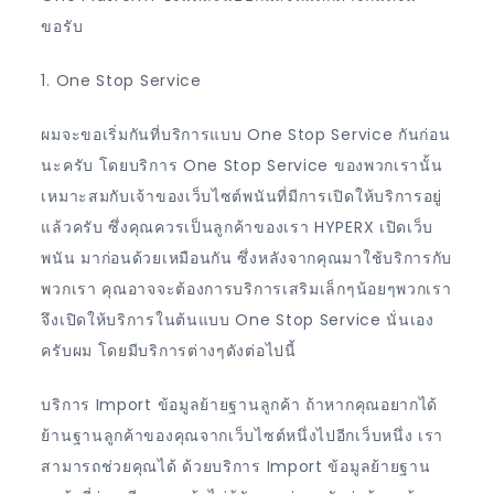
ขอรับ
1. One Stop Service
ผมจะขอเริ่มกันที่บริการแบบ One Stop Service กันก่อน
นะครับ โดยบริการ One Stop Service ของพวกเรานั้น
เหมาะสมกับเจ้าของเว็บไซต์พนันที่มีการเปิดให้บริการอยู่
แล้วครับ ซึ่งคุณควรเป็นลูกค้าของเรา HYPERX เปิดเว็บ
พนัน มาก่อนด้วยเหมือนกัน ซึ่งหลังจากคุณมาใช้บริการกับ
พวกเรา คุณอาจจะต้องการบริการเสริมเล็กๆน้อยๆพวกเรา
จึงเปิดให้บริการในต้นแบบ One Stop Service นั่นเอง
ครับผม โดยมีบริการต่างๆดังต่อไปนี้
บริการ Import ข้อมูลย้ายฐานลูกค้า ถ้าหากคุณอยากได้
ย้านฐานลูกค้าของคุณจากเว็บไซต์หนึ่งไปอีกเว็บหนึ่ง เรา
สามารถช่วยคุณได้ ด้วยบริการ Import ข้อมูลย้ายฐาน