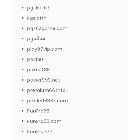
pgslotfish
Pgslotth
pgx62game.com
pgสล็อต
play97vip.com
pokbet
pokbet88
power999.net
premium66.info
proded888x.com
PunPro66
PunPro66.com
PunPro777