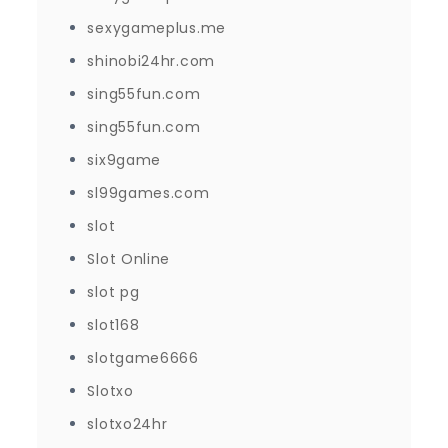
sexygameplus.me
shinobi24hr.com
sing55fun.com
sing55fun.com
six9game
sl99games.com
slot
Slot Online
slot pg
slot168
slotgame6666
Slotxo
slotxo24hr