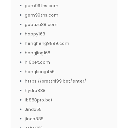
gem99ths.com
gem99ths.com
gobaza88.com
happy168
hengheng9899.com
hengjing168
hi6bet.com
hongkong456
https://sretthi99.bet/enter/
hydra888
ib888pro.bet
Jinda55
jinda888