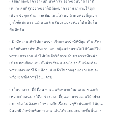
• เลือกห้องบาคาร่าให้ดี บาคาร่า อย่างเว็บบาคาร่าที่
เหมาะสมที่สุดอย่างเราก็มีห้องบาคาร่ามากมายให้คุณ
เลือก ซึ่งคุณสามารถเลือกเล่นได้เลย ถ้าพบห้องที่ถูกอก
ถูกใจก็เล่นยาว แม้เล่นแล้วเสียจะแปลงห้องก็ทำเป็นใน
ทันทีครับ
• ฝึกหัดอ่านเค้าไพ่บาคาร่า เว็บบาคาร่าที่ดีที่สุด เป็นเรื่อง
เบสิกที่หลายท่านก็ทราบ และก็ผู้คนจำนวนไม่ใช้น้อยก็ไม่
ทราบ การอ่านเค้าไพ่เป็นอีกวิธีการเล่นบาคาร่าที่เหล่า
เซียนชอบฝึกฝนกัน ซึ่งสำหรับผม คุณไม่จำเป็นที่จะต้อง
ทราบทั้งหมดก็ได้ แม้กระนั้นเค้าไพ่รากฐานอย่างปิงปอง
หรือมังกรก็ควรรู้ไว้นะครับ
• เว็บบาคาร่าที่ดีที่สุด หาตอนที่เหมาะกับตนเอง ขณะที่
เหมาะกับตนเองก็คือ ช่วงเวลาที่คุณสามารถเล่นได้อย่าง
สบายใจ ไม่ต้องพะว้าพะวงกับเรื่องต่างๆซึ่งมันจะทำให้คุณ
มีสมาธิสำหรับเพื่อการเล่น เล่นได้รอบคอบมากขึ้นนั่นเอง