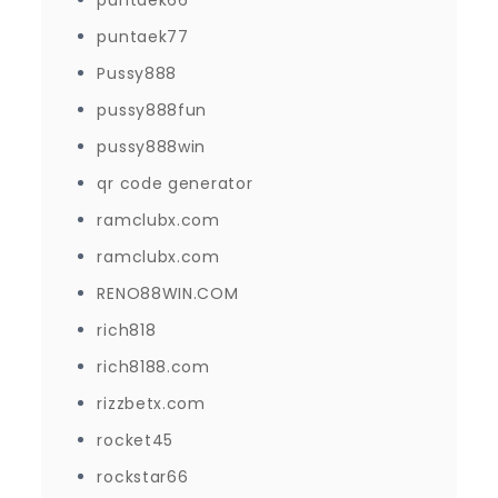
puntaek66
puntaek77
Pussy888
pussy888fun
pussy888win
qr code generator
ramclubx.com
ramclubx.com
RENO88WIN.COM
rich818
rich8188.com
rizzbetx.com
rocket45
rockstar66