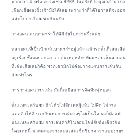
มากกว่า 4 ครั้ง อย่างเช่น BPBP ในครั้งที่ 5 คุณก็สามารถ
เลือกเสี่ยงลงฝั่งเจ้ามือได้เลย เพราะว่าก็ได้โอกาสที่จะออก
สลับไปมาเรื่อยเช่นกันครับ
วางแผนเล่นบาคาร่าให้ดีมีชัยไปกว่าครึ่งแน่ๆ
หลายคนที่เป็นนักเล่นบาคาร่าอยู่แล้ว แม้กระนั้นก็เล่นเสีย
อยู่เรื่อยซึ่งผมบอกเลยว่า ต้นเหตุหลักๆที่ผมชอบเห็นจากคน
ที่เล่นเสียเลยก็คือ พวกเขามักไม่ค่อยวางแผนการเล่นกัน
สักเท่าไหร่
การวางแผนการเล่น มันก็เหมือนการจัดทีมฟุตบอล
นั่นแหละครับผม ถ้าโค้ชไม่จัดเพศผู้เล่น ไม่ฝึก ไม่วาง
แทคติกให้ดี บวกกับเหตุการณ์ต่างๆไม่เป็นใจ ผลก็คือแพ้
นั่นแหละครับผม การเล่นคาสิโนออนไลน์ก็เช่นเดียวกัน
โดยเหตุนี้ มาทดลองวางแผนเล่นเซ็กซี่บาคาร่าแบบง่ายๆ