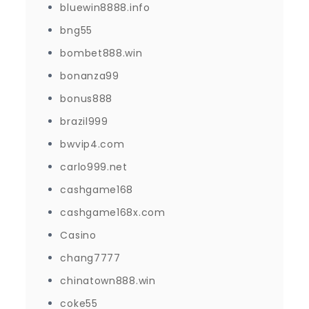
bluewin8888.info
bng55
bombet888.win
bonanza99
bonus888
brazil999
bwvip4.com
carlo999.net
cashgame168
cashgame168x.com
Casino
chang7777
chinatown888.win
coke55