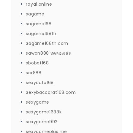
royal online
sagame
sagame168
sagame168th
Sagame168th.com
sawan888 ทดลองเล่น
sbobet168
scr888
sexyauto168
Sexybaccarat168.com
sexygame
sexygame1688k
sexygame992
sexygameplus.me