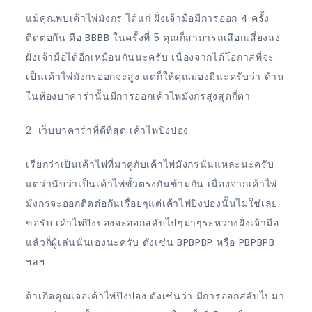
แม้คุณพบเค้าไพ่มังกร ได้แก่ ฝั่งเจ้ามือมีการออก 4 ครั้ง
ติดต่อกัน คือ BBBB ในครั้งที่ 5 คุณก็สามารถเลือกเสี่ยงลง
ฝั่งเจ้ามือได้อีกเหมือนกันนะครับ เนื่องจากได้โอกาสที่จะ
เป็นเค้าไพ่มังกรออกจะสูง แต่ก็ให้คุณมองมีนะครับว่า ด้าน
ในห้องบาคาร่านั้นมีการออกเค้าไพ่มังกรสูงสุดกี่ตา
2. เว็บบาคาร่าที่ดีที่สุด เค้าไพ่ปิงปอง
เรียกว่าเป็นเค้าไพ่ที่มาคู่กับเค้าไพ่มังกรนั่นแหละนะครับ
แต่ว่านับว่าเป็นเค้าไพ่ขั้วตรงกันข้ามกัน เนื่องจากเค้าไพ่
มังกรจะออกติดต่อกันเรื่อยๆแต่เค้าไพ่ปิงปองนั้นไม่ใช่เลย
ขอรับ เค้าไพ่ปิงปองจะออกสลับไปๆมาๆระหว่างฝั่งเจ้ามือ
แล้วก็ผู้เล่นนั่นเองนะครับ ดังเช่น BPBPBP หรือ PBPBPB
ฯลฯ
ถ้าเกิดคุณเจอเค้าไพ่ปิงปอง ดังเช่นว่า มีการออกสลับไปมา