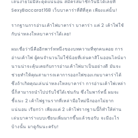
เล่นง่ายไม่มีสะดุดแน่นอน สมัครสมาชิกวันนี้ได้เลยที่
SexyBaccarat168 เว็บบาคาร่าที่ดีที่สุด เพียงแค่นั้น!
รากฐานการอ่านเค้าไพ่บาคาร่า บาคาร่า แค่ 2 เค้าไพ่ใช้
กับน่าหลงใหลบาคาร่าได้เลย!
ผมเชื่อว่านี่คืออีกพาร์ทหนึ่งของบทความที่ทุกคนคอย การ
อ่านเค้าไพ่ ผู้คนจำนวนไม่ใช้น้อยที่เล่นคาสิโนออนไลน์มา
นานน่าจะคุ้นเคยกับการอ่านเค้าไพ่มาเป็นอย่างดี มันจะ
ช่วยทำให้คุณสามารถเดาการออกไพ่ของเกมบาคาร่าได้
ซึ่งถ้าเกิดคุณเล่นน่าหลงใหลบาคาร่า การอ่านเค้าไพ่เหล่า
นี้ก็สามารถนำไปปรับใช้ได้เช่นกัน ซึ่งในพาร์ทนี้ ผมจะ
ชี้แนะ 2 เค้าไพ่ฐานรากที่เหล่ามือใหม่นึกออกไม่ยาก
แน่นอน เรียกว่า เพียงแค่ 2 เค้าไพ่รากฐานนี้ก็ทำให้ท่าน
เล่นบาคาร่าแบบเซียนเพิ่มมากขึ้นแล้วขอรับ จะมีอะไร
บ้างนั้น มาดูกันนะครับ!