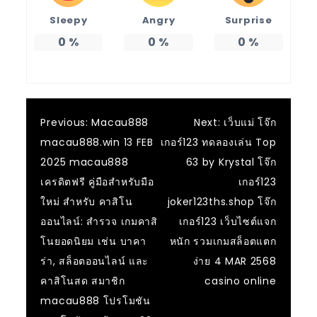
Sleepy
Angry
Surprise
0
%
0
%
0
%
แนะแนว
Previous:
Macau888
Next:
เว็บแม่ โจ๊ก
macau888.win 13 FEB
เกอร์123 ทดลองเล่น Top
เรื่อง
2025 macau888
63 by Krystal โจ๊ก
เครดิตฟรี คู่มือสำหรับมือ
เกอร์123
ใหม่ สำหรับ คาสิโน
joker123ths.shop โจ๊ก
ออนไลน์: สำรวจ เกมคาสิ
เกอร์123 เว็บไซต์แจก
โนยอดนิยม เช่น บาคา
หนัก รวมเกมสล็อตแตก
ร่า, สล็อตออนไลน์ และ
ง่าย 4 MAR 2568
คาสิโนสด สมาชิก
casino online
macau888 โปรโมชัน