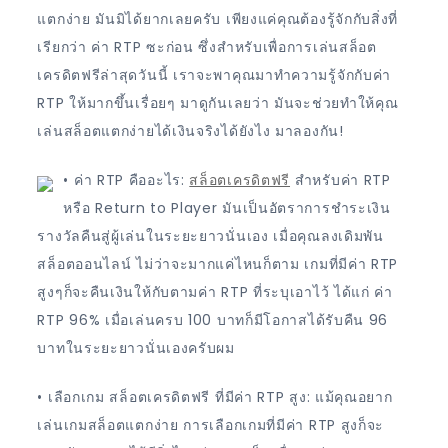
แตกง่าย มันมิได้ยากเลยครับ เพียงแค่คุณต้องรู้จักกับสิ่งที่
เรียกว่า ค่า RTP ซะก่อน ซึ่งสำหรับเพื่อการเล่นสล็อต
เครดิตฟรีล่าสุดวันนี้ เราจะพาคุณมาทำความรู้จักกับค่า
RTP ให้มากขึ้นเรื่อยๆ มาดูกันเลยว่า มันจะช่วยทำให้คุณ
เล่นสล็อตแตกง่ายได้เงินจริงได้ยังไง มาลองกัน!
• ค่า RTP คืออะไร:
สล็อตเครดิตฟรี
สำหรับค่า RTP
หรือ Return to Player มันเป็นอัตราการชำระเงิน
รางวัลคืนสู่ผู้เล่นในระยะยาวนั่นเอง เมื่อคุณลงเดิมพัน
สล็อตออนไลน์ ไม่ว่าจะมากแค่ไหนก็ตาม เกมที่มีค่า RTP
สูงๆก็จะคืนเงินให้กับตามค่า RTP ที่ระบุเอาไว้ ได้แก่ ค่า
RTP 96% เมื่อเล่นครบ 100 บาทก็มีโอกาสได้รับคืน 96
บาทในระยะยาวนั่นเองครับผม
• เลือกเกม สล็อตเครดิตฟรี ที่มีค่า RTP สูง: แม้คุณอยาก
เล่นเกมสล็อตแตกง่าย การเลือกเกมที่มีค่า RTP สูงก็จะ