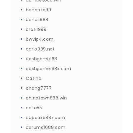
bombet888.win
bonanza99
bonus888
brazil999
bwvip4.com
carlo999.net
cashgame168
cashgame168x.com
Casino
chang7777
chinatown888.win
coke55
cupcake88x.com
daruma1688.com