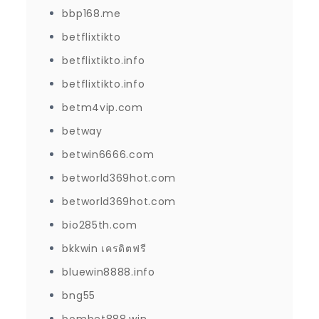
bbp168.me
betflixtikto
betflixtikto.info
betflixtikto.info
betm4vip.com
betway
betwin6666.com
betworld369hot.com
betworld369hot.com
bio285th.com
bkkwin เครดิตฟรี
bluewin8888.info
bng55