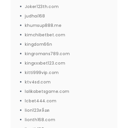
Joker123th.com
judhai168
khumsup888.me
kimchibetbet.com
kingdom66n
kingromans789.com
kingxxxbet123.com
kitti999vip.com
ktv4sd.com
lalikabetsgame.com
lcbet444.com
lion123สล็อต
lionth168.com