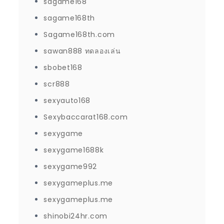
sagame168
sagame168th
Sagame168th.com
sawan888 ทดลองเล่น
sbobet168
scr888
sexyauto168
Sexybaccarat168.com
sexygame
sexygame1688k
sexygame992
sexygameplus.me
sexygameplus.me
shinobi24hr.com