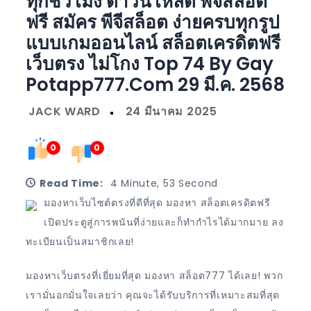
ทุกชั่วโมง ดาวน์โหลด พีจีสล็อต
ฟรี สมัคร พีจีสล็อต ง่ายครบทุกรูป
แบบเกมออนไลน์ สล็อตเครดิตฟรี
เว็บตรง ไม่โกง Top 74 By Gay
Potapp777.com 29 มี.ค. 2568
0
0
Read Time:
4 Minute, 53 Second
มองหาเว็บไซต์ตรงที่ดีที่สุด มองหา สล็อตเครดิตฟรี
เปิดประตูสู่การพนันที่ง่ายและก็ทำกำไรได้มากมาย ลง
ทะเบียนเป็นสมาชิกเลย!
มองหาเว็บตรงที่เยี่ยมที่สุด มองหา สล็อต777 ได้เลย! พวก
เรามั่นอกมั่นใจเลยว่า คุณจะได้รับบริการที่เหมาะสมที่สุด