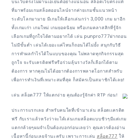
บนเว็บตรงไม่ผ่านเอเย่นต์อย่างแน่นอน สล็อตเว็บตรงแท้
ที่มาพร้อมเกมสล็อตออนไลน์จากค่ายเกมชั้นแนวหน้า
ระดับโลกมามาย มีเกมให้เลือกเล่นกว่า 3,000 เกม มาอีก
ทั้งเกมเก่า เกมใหม่ เกมยอดนิยม หรือเกมคลาสสิกที่รู้จัก
เลือกเกมที่ถูกใจได้ตามอยากได้ เล่น punpro777ฝากถอน
ไม่มีขั้นต่ำ เล่นได้เยอะแค่ไหนก็ถอนได้ไม่ยั้ง สนุกกับวิธี
การทำผลกำไรได้ในแบบของคุณ ไม่พลาดทุกกิจกรรมสุด
ถูกใจ จะรับเครดิตฟรีหรือร่วมลุ้นรางวัลก็เลือกได้ตาม
ต้องการ หากคุณไม่ได้อยากต้องการพลาดโอกาสสำหรับ
เพื่อการทำเงินที่เหมาะสมที่สุด ก็สมัครเป็นสมาชิกได้เลย!
เล่น สล็อต777 ให้แตกง่าย คุณต้องรู้จักค่า RTP ก่อน!
ประการแรกเลย สำหรับคนใดที่เข้ามาเล่น สล็อตเเครดิต
ฟรี กับเราแล้วหวังว่าจะได้เล่นเกมสล็อตแบบชิวๆมีแต่เกม
แตกกล้วยๆผมจำเป็นต้องบอกก่อนเลยว่า คุณควรต้องอ่าน
เนื้อหานี้ก่อนเลยจ้านะครับ เพราะการเล่น
สล็อต777
ให้