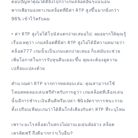
ตอบปัญหาคุณได้ดียิ่งไปกว่าเกมสล็อตอื่นๆแน่นอน
พากเพียรมองหาเกมสล็อตที่มีค่า RTP สูงขึ้นมากยิ่งกว่า
96% เข้าไว้ครับผม
• ค่า RTP สูงไม่ได้โบนัสแตกง่ายเสมอไป: ผมอยากให้คุณรู้
เรื่องเหตุว่า เกมสล็อตที่มีค่า RTP สูงไม่ได้มีความหมายว่า
สล็อต777 เกมนั้นเป็นเกมแตกง่ายเสมอ ก็แค่มันจะช่วย
เพิ่มโอกาสในการรับทุนคืนเยอะขึ้น คุณจะต้องดูความ
เปลี่ยนแปลงด้วย
คำนวณค่า RTP จากการทดสอบเล่น: คุณสามารถใช้
โหมดทดลองเล่นฟรีสำหรับการดูว่า เกมสล็อตที่เลือกเล่น
นั้นมีการชำระเงินคืนดีหรือเปล่า พินิจอัตราการชนะรวม
ทั้งเปรียบเทียบเกมว่าได้คืนใกล้เคียงกับค่า RTP ที่ระบุไหม
เพราะอะไรสล็อตเว็บตรงไม่ผ่านเอเย่นต์อย่าง สล็อต
เครดิตฟรี ถึงดีมากกว่าเว็บอื่น?