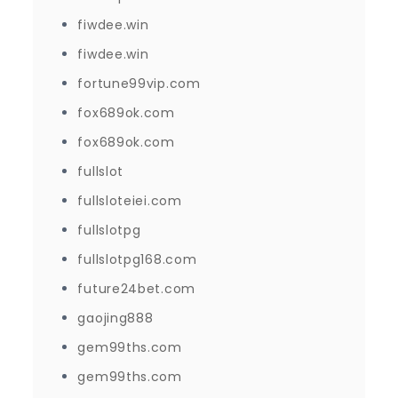
fiwdee.win
fiwdee.win
fortune99vip.com
fox689ok.com
fox689ok.com
fullslot
fullsloteiei.com
fullslotpg
fullslotpg168.com
future24bet.com
gaojing888
gem99ths.com
gem99ths.com