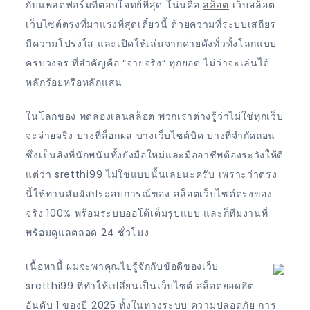
กับแพลตฟอร์มที่ตอบโจทย์ที่สุด โน่นคือ
สล็อต
เว็บสล็อต
เว็บไซต์ตรงที่มาแรงที่สุดเดี๋ยวนี้ ด้วยความที่ระบบเสถียร
มีความโปร่งใส และเปิดให้เล่นจากค่ายดังทั่วทั้งโลกแบบ
ครบวงจร ที่สำคัญคือ “จ่ายจริง” ทุกยอด ไม่ว่าจะเล่นได้
หลักร้อยหรือหลักแสน
ในโลกของ ทดลองเล่นสล็อต พวกเราต่างรู้ว่าไม่ใช่ทุกเว็บ
จะจ่ายจริง บางที่ล็อกผล บางเว็บไซต์บิด บางที่จำกัดถอน
ซึ่งเป็นสิ่งที่นักพนันทั้งยังมือใหม่และมืออาชีพต้องระวังให้ดี
แต่ว่า sretthi99 ไม่ใช่แบบนั้นเลยนะครับ เพราะว่าตรง
นี้ให้ท่านสัมผัสประสบการณ์ของ สล็อตเว็บไซต์ตรงของ
จริง 100% พร้อมระบบออโต้เต็มรูปแบบ และก็ทีมงานที่
พร้อมดูแลตลอด 24 ชั่วโมง
เนื้อหานี้ ผมจะพาคุณไปรู้จักกับข้อดีของเว็บ
sretthi99 ที่ทำให้เปลี่ยนเป็นเว็บไซต์ สล็อตยอดฮิต
อันดับ 1 ของปี 2025 ทั้งในทางระบบ ความปลอดภัย การ