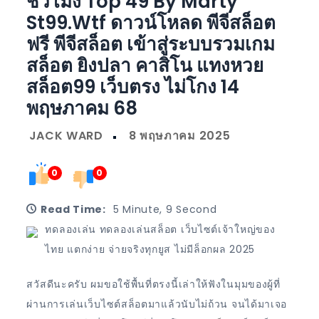
ชั่วโมง Top 49 By Marty
St99.wtf ดาวน์โหลด พีจีสล็อต
ฟรี พีจีสล็อต เข้าสู่ระบบรวมเกม
สล็อต ยิงปลา คาสิโน แทงหวย
สล็อต99 เว็บตรง ไม่โกง 14
พฤษภาคม 68
0
0
Read Time:
5 Minute, 9 Second
ทดลองเล่น ทดลองเล่นสล็อต เว็บไซต์เจ้าใหญ่ของ
ไทย แตกง่าย จ่ายจริงทุกยูส ไม่มีล็อกผล 2025
สวัสดีนะครับ ผมขอใช้พื้นที่ตรงนี้เล่าให้ฟังในมุมของผู้ที่
ผ่านการเล่นเว็บไซต์สล็อตมาแล้วนับไม่ถ้วน จนได้มาเจอ