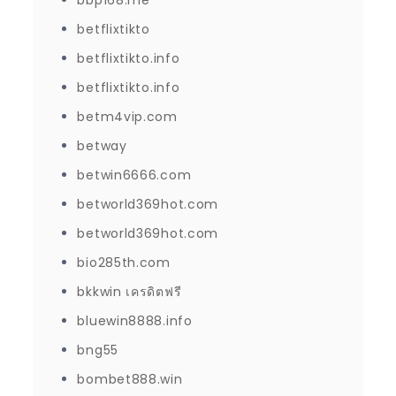
bbp168.me
betflixtikto
betflixtikto.info
betflixtikto.info
betm4vip.com
betway
betwin6666.com
betworld369hot.com
betworld369hot.com
bio285th.com
bkkwin เครดิตฟรี
bluewin8888.info
bng55
bombet888.win