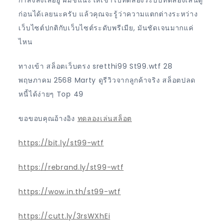
ก่อนได้เลยนะครับ แล้วคุณจะรู้ว่าความแตกต่างระหว่าง
เว็บไซต์ปกติกับเว็บไซต์ระดับพรีเมีย, มันชัดเจนมากแค่
ไหน
ทางเข้า สล็อตเว็บตรง sretthi99 St99.wtf 28
พฤษภาคม 2568 Marty ดูรีวิวจากลูกค้าจริง สล็อตปลด
หนี้ได้ง่ายๆ Top 49
ขอขอบคุณอ้างอิง
ทดลองเล่นสล็อต
https://bit.ly/st99-wtf
https://rebrand.ly/st99-wtf
https://wow.in.th/st99-wtf
https://cutt.ly/3rsWXhEi