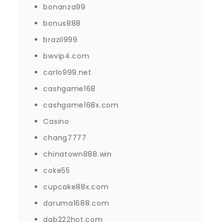
bonanza99
bonus888
brazil999
bwvip4.com
carlo999.net
cashgame168
cashgame168x.com
Casino
chang7777
chinatown888.win
coke55
cupcake88x.com
daruma1688.com
dgb222hot.com