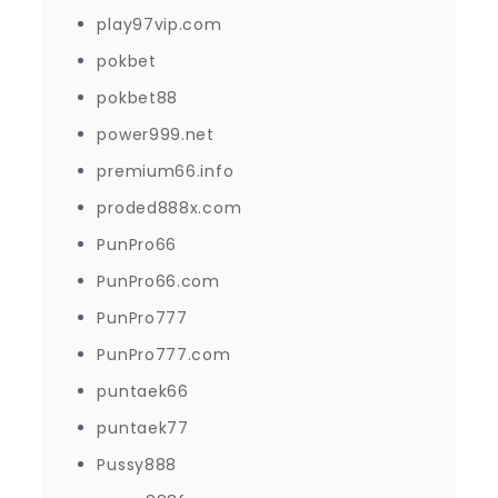
play97vip.com
pokbet
pokbet88
power999.net
premium66.info
proded888x.com
PunPro66
PunPro66.com
PunPro777
PunPro777.com
puntaek66
puntaek77
Pussy888