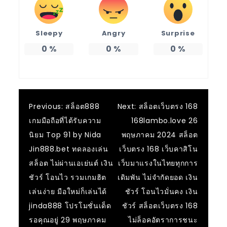
Sleepy
Angry
Surprise
0
%
0
%
0
%
แนะแนว
Previous:
สล็อต888
Next:
สล็อตเว็บตรง 168
เกมมือถือที่ได้รับความ
168lambo.love 26
เรื่อง
นิยม Top 91 by Nida
พฤษภาคม 2024 สล็อต
Jin888.bet ทดลองเล่น
เว็บตรง 168 เว็บคาสิโน
สล็อต ไม่ผ่านเอเย่นต์ เงิน
เว็บมาแรงในไทยทุกการ
ชัวร์ โอนไว รวมเกมฮิต
เดิมพัน ไม่จำกัดยอด เงิน
เล่นง่าย มือใหม่ก็เล่นได้
ชัวร์ โอนไวมั่นคง เงิน
jinda888 โปรโมชั่นเด็ด
ชัวร์ สล็อตเว็บตรง 168
รอคุณอยู่ 29 พฤษภาคม
ไม่ล็อคอัตราการชนะ