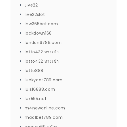
Live22
live22slot
lnw365bet.com
lockdown168
london6789.com
lotto432 ทางเข้า
lotto432 ทางเข้า
lotto888
luckycat789.com
luis16888.com
lux555.net
m4newonline.com
mac1bet789.com
macau69 สมัคร