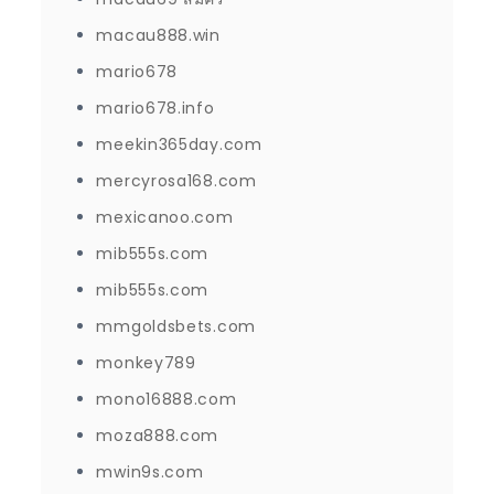
macau888.win
mario678
mario678.info
meekin365day.com
mercyrosa168.com
mexicanoo.com
mib555s.com
mib555s.com
mmgoldsbets.com
monkey789
mono16888.com
moza888.com
mwin9s.com