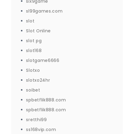
six9game
sl99games.com
slot
Slot Online
slot pg
slot168
slotgame6666
Slotxo
slotxo24hr
soibet
spbetflik888.com
spbetflik888.com
sretthi99
ss168vip.com