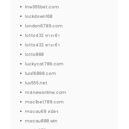
lnw365bet.com
lockdown168
london6789.com
lotto432 ทางเข้า
lotto432 ทางเข้า
lotto888
luckycat789.com
luis16888.com
lux555.net
m4newonline.com
mac1bet789.com
macau69 สมัคร
macau888.win