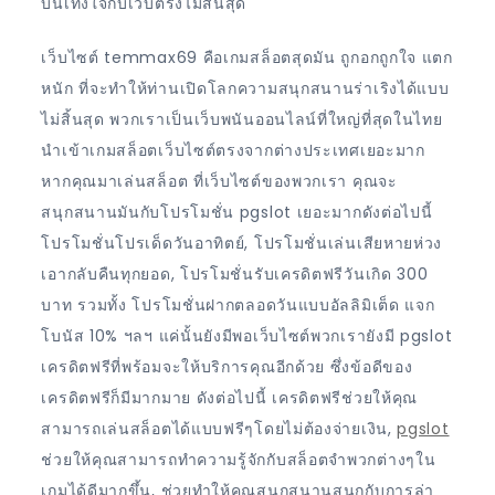
บันเทิงใจกับเว็บตรงไม่สิ้นสุด
เว็บไซต์ temmax69 คือเกมสล็อตสุดมัน ถูกอกถูกใจ แตก
หนัก ที่จะทำให้ท่านเปิดโลกความสนุกสนานร่าเริงได้แบบ
ไม่สิ้นสุด พวกเราเป็นเว็บพนันออนไลน์ที่ใหญ่ที่สุดในไทย
นำเข้าเกมสล็อตเว็บไซต์ตรงจากต่างประเทศเยอะมาก
หากคุณมาเล่นสล็อต ที่เว็บไซต์ของพวกเรา คุณจะ
สนุกสนานมันกับโปรโมชั่น pgslot เยอะมากดังต่อไปนี้
โปรโมชั่นโปรเด็ดวันอาทิตย์, โปรโมชั่นเล่นเสียหายห่วง
เอากลับคืนทุกยอด, โปรโมชั่นรับเครดิตฟรีวันเกิด 300
บาท รวมทั้ง โปรโมชั่นฝากตลอดวันแบบอัลลิมิเต็ด แจก
โบนัส 10% ฯลฯ แค่นั้นยังมีพอเว็บไซต์พวกเรายังมี pgslot
เครดิตฟรีที่พร้อมจะให้บริการคุณอีกด้วย ซึ่งข้อดีของ
เครดิตฟรีก็มีมากมาย ดังต่อไปนี้ เครดิตฟรีช่วยให้คุณ
สามารถเล่นสล็อตได้แบบฟรีๆโดยไม่ต้องจ่ายเงิน,
pgslot
ช่วยให้คุณสามารถทำความรู้จักกับสล็อตจำพวกต่างๆใน
เกมได้ดีมากขึ้น, ช่วยทำให้คุณสนุกสนานสนุกกับการล่า