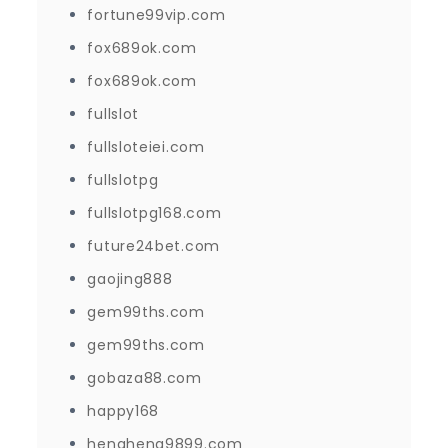
fortune99vip.com
fox689ok.com
fox689ok.com
fullslot
fullsloteiei.com
fullslotpg
fullslotpg168.com
future24bet.com
gaojing888
gem99ths.com
gem99ths.com
gobaza88.com
happy168
hengheng9899.com