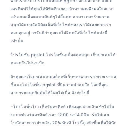
พวกเรายังมีโปรโมชั่นสล็อต pgslot อีกเยอะมาก แถมมี
เครดิตฟรีให้คุณได้พิชิตอีกเยอะ ถ้าหากคุณพึงพอใจอยาก
เล่นเกมสล็อตแบบมันส์ๆไม่สิ้นสุด สามารถมารับความ
สนุกได้แบบอัลลิมิตเต็ดที่เว็บไซต์ของเราได้เลยพวกเรา
คอยคุณอยู่ การันตีว่าคุณจะไม่ผิดหวังที่เว็บไซต์แห่งนี้
เท่านั้น
โปรโมชั่น pgslot โปรโมชั่นสล็อตสุดสนุก เก็บมาเล่นได้
ตลอดวันไม่น่าเบื่อ
ถ้าคุณสนใจมาเล่นเกมสล็อตที่เว็บของพวกเรา พวกเราขอ
ชี้แนะโปรโมชั่น pgslot ที่มีความน่าสนใจ โดยที่คุณ
สามารถสนุกกับมันได้โดยไม่เบื่อ ดังต่อไปนี้
-โปรโมชั่นโปรเด็ดวันอาทิตย์ เพียงคุณฝากเงินเข้าไปใน
ระบบช่วงวันอาทิตย์เวลา 12.00 น-14.00น. รับไปเลย
โบนัสจากการฝากเงิน 20% ทันที โปรนี้ถูกทำขึ้นเพื่อให้นัก