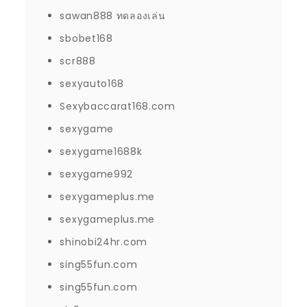
sawan888 ทดลองเล่น
sbobet168
scr888
sexyauto168
Sexybaccarat168.com
sexygame
sexygame1688k
sexygame992
sexygameplus.me
sexygameplus.me
shinobi24hr.com
sing55fun.com
sing55fun.com