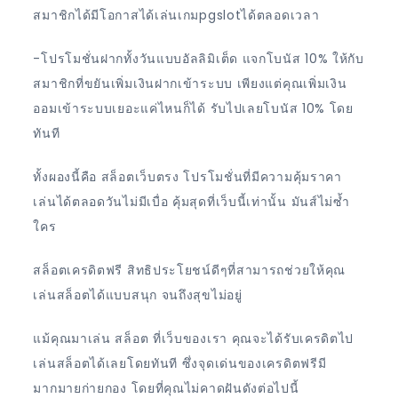
สมาชิกได้มีโอกาสได้เล่นเกมpgslotได้ตลอดเวลา
-โปรโมชั่นฝากทั้งวันแบบอัลลิมิเต็ด แจกโบนัส 10% ให้กับ
สมาชิกที่ขยันเพิ่มเงินฝากเข้าระบบ เพียงแต่คุณเพิ่มเงิน
ออมเข้าระบบเยอะแค่ไหนก็ได้ รับไปเลยโบนัส 10% โดย
ทันที
ทั้งผองนี้คือ สล็อตเว็บตรง โปรโมชั่นที่มีความคุ้มราคา
เล่นได้ตลอดวันไม่มีเบื่อ คุ้มสุดที่เว็บนี้เท่านั้น มันส์ไม่ซ้ำ
ใคร
สล็อตเครดิตฟรี สิทธิประโยชน์ดีๆที่สามารถช่วยให้คุณ
เล่นสล็อตได้แบบสนุก จนถึงสุขไม่อยู่
แม้คุณมาเล่น สล็อต ที่เว็บของเรา คุณจะได้รับเครดิตไป
เล่นสล็อตได้เลยโดยทันที ซึ่งจุดเด่นของเครดิตฟรีมี
มากมายก่ายกอง โดยที่คุณไม่คาดฝันดังต่อไปนี้