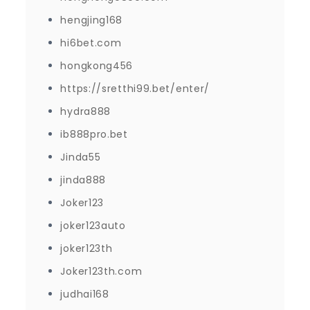
hengjing168
hi6bet.com
hongkong456
https://sretthi99.bet/enter/
hydra888
ib888pro.bet
Jinda55
jinda888
Joker123
joker123auto
joker123th
Joker123th.com
judhai168