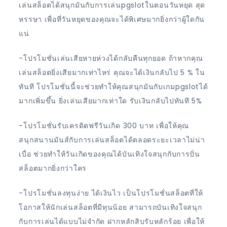
เล่นสล็อตได้สนุกมันกับการเล่นpgslotในตอนวันหยุด สุด
หรรษา เพื่อที่วันหยุดของคุณจะได้พิเศษมากยิ่งกว่าผู้ใดกัน
แน่
-โปรโมชั่นเล่นเสียหายห่วงได้กลับคืนทุกยอด ถ้าหากคุณ
เล่นสล็อตยิ่งเสียมากเท่าไหร่ คุณจะได้เงินกลับไป 5 % ใน
ทันที โปรโมชั่นนี้จะช่วยทำให้คุณสนุกมันกับเกมpgslotได้
มากเพิ่มขึ้น ยิ่งเล่นเสียมากเท่าใด รับเงินกลับไปทันที 5%
-โปรโมชั่นรับเครดิตฟรีวันเกิด 300 บาท เพื่อให้คุณ
สนุกสนานมันส์กับการเล่นสล็อตได้ตลอดระยะเวลาไม่น่า
เบื่อ ช่วยทำให้วันเกิดของคุณได้บันเทิงใจสนุกกับการปั่น
สล็อตมากยิ่งกว่าใคร
-โปรโมชั่นลงทุนง่าย ได้เงินไว เป็นโปรโมชั่นสล็อตที่ให้
โอกาสให้นักเล่นสล็อตที่มีทุนน้อย สามารถบันเทิงใจสนุก
กับการเล่นได้แบบไม่จำกัด ฝากหลักสิบรับหลักร้อย เพื่อให้