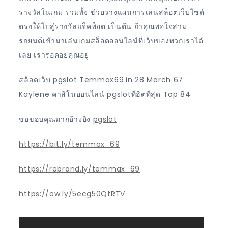
รางวัลในเกม รวมทั้ง ช่วยวางแผนการเล่นสล็อตเว็บไซต์
ตรงให้ไปสู่รางวัลแจ็คพ็อต เป็นต้น ถ้าคุณพอใจสาม
รถยนต์เข้ามาเล่นเกมสล็อตออนไลน์ที่เว็บของพวกเราได้
เลย เรารอคอยคุณอยู่
สล็อตเว็บ pgslot Temmax69.in 28 March 67
Kaylene คาสิโนออนไลน์ pgslotที่ฮิตที่สุด Top 84
ขอขอบคุณมากอ้างอิง
pgslot
https://bit.ly/temmax_69
https://rebrand.ly/temmax_69
https://ow.ly/5ecg50QtRTV