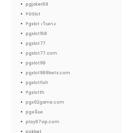
pgjoker69
PGSlot
Pgslot เว็บตรง
pgslot168
pgslot77
pgslot77.com
pgslot99
pgslot999bets.com
pgslotfish
Pgslotth
pgx62game.com
pgสล็อต
play97vip.com
pokbet