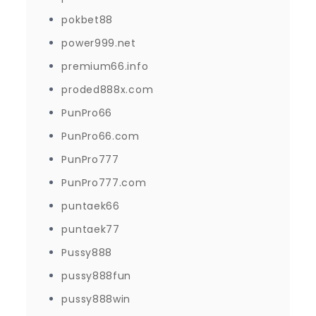
pokbet88
power999.net
premium66.info
proded888x.com
PunPro66
PunPro66.com
PunPro777
PunPro777.com
puntaek66
puntaek77
Pussy888
pussy888fun
pussy888win