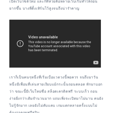
เปิดเว็บไซต์ใหม่ และก็ที่ห่วยคือหลายเว็บเริ่มทำให้ถอน
ยากขึ้น บางที่ตั้งเทิร์นไว้สูงจนถึงน่ารำคาญ
เราก็เป็นคนๆหนึ่งที่เริ่มเบื่อแวดวงนี้พอควร จนถึงมาวัน
หนึ่งมีเพื่อนที่เล่นสายเงียบแม้กระนั้นถอนตลอด ทักมาบอก
ว่า ขณะนี้มีเว็บใหม่ชื่อ สล็อตเครดิตฟรี ระบบเร็ว ถอน
ง่ายยิ่งกว่าเดิมจำนวนมาก แถมเพิ่งจะเปิดมาไม่นาน คนยัง
ไม่รู้จักมาก เลยยังไม่คับแคบ เกมแตกหลายครั้งแบบไม่
ต้องรอคอยฟรีสปิน