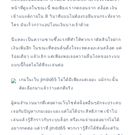
หน้าที่ดูแลในขณะนี้ พอเพียงเรากดถอนจาก สล็อต เงิน
เข้าแบงค์ภายใน 8 วินาทีแบบไม่ต้องรอยืนจนกระทั่งจาก
ใคร มันเร็วกว่าแอปโอนเงินบางเจ้าด้วย
นี่แหละเป็นความซาบซึ้งแรกที่ทำให้พวกเราตัดสินใจฝาก
เงินเพิ่มอีก ในขณะที่ตอนต้นตั้งใจจะทดลองเล่นสล็อต แค่
ร้อยเดียว แล้วเลิก แต่เพียงพอเจอความลื่นไถลของระบบ
แบบนี้ก็อดไม่ได้ที่จะเล่นต่อ
เกมในเว็บ jinda55 ไม่ได้มีเพียงแค่เยอะ แม้กระนั้น
คัดเลือกมาแล้วว่าแตกดีจริง
ผู้คนจำนวนมากที่เคยผ่านเว็บไซต์สล็อตอื่นๆมักจะประสบ
เจอกับปัญหาเกมเยอะแยะแต่ไม่ได้ประสิทธิภาพ เข้าไป
เล่นแล้วรู้สึกราวกับระบบล็อก หรือเกมจ่ายอดอยากไม่ได้
อยากกดต่อ แต่ว่าที่ jinda55 พวกเรารู้สึกได้ชัดตั้งแต่วัน