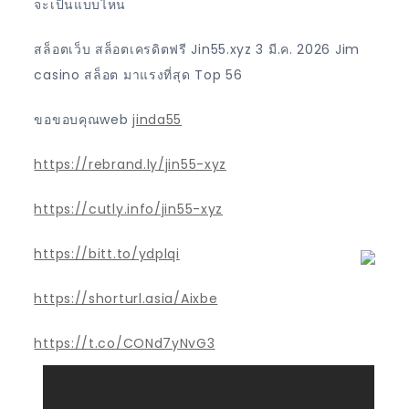
จะเป็นแบบไหน
สล็อตเว็บ สล็อตเครดิตฟรี Jin55.xyz 3 มี.ค. 2026 Jim
casino สล็อต มาแรงที่สุด Top 56
ขอขอบคุณweb
jinda55
https://rebrand.ly/jin55-xyz
https://cutly.info/jin55-xyz
https://bitt.to/ydplqi
https://shorturl.asia/Aixbe
https://t.co/CONd7yNvG3