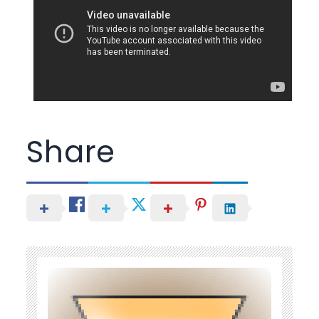
Share