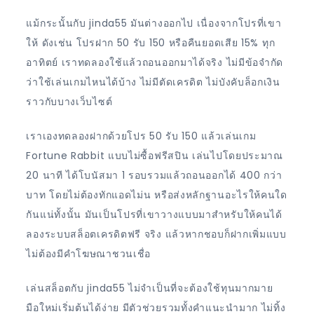
แม้กระนั้นกับ jinda55 มันต่างออกไป เนื่องจากโปรที่เขา
ให้ ดังเช่น โปรฝาก 50 รับ 150 หรือคืนยอดเสีย 15% ทุก
อาทิตย์ เราทดลองใช้แล้วถอนออกมาได้จริง ไม่มีข้อจำกัด
ว่าใช้เล่นเกมไหนได้บ้าง ไม่มีตัดเครดิต ไม่บังคับล็อกเงิน
ราวกับบางเว็บไซต์
เราเองทดลองฝากด้วยโปร 50 รับ 150 แล้วเล่นเกม
Fortune Rabbit แบบไม่ซื้อฟรีสปิน เล่นไปโดยประมาณ
20 นาที ได้โบนัสมา 1 รอบรวมแล้วถอนออกได้ 400 กว่า
บาท โดยไม่ต้องทักแอดไม่น หรือส่งหลักฐานอะไรให้คนใด
กันแน่ทั้งนั้น มันเป็นโปรที่เขาวางแบบมาสำหรับให้คนได้
ลองระบบสล็อตเครดิตฟรี จริง แล้วหากชอบก็ฝากเพิ่มแบบ
ไม่ต้องมีคำโฆษณาชวนเชื่อ
เล่นสล็อตกับ jinda55 ไม่จำเป็นที่จะต้องใช้ทุนมากมาย
มือใหม่เริ่มต้นได้ง่าย มีตัวช่วยรวมทั้งคำแนะนำมาก ไม่ทิ้ง