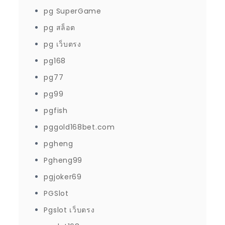
pg SuperGame
pg สล็อต
pg เว็บตรง
pg168
pg77
pg99
pgfish
pggold168bet.com
pgheng
Pgheng99
pgjoker69
PGSlot
Pgslot เว็บตรง