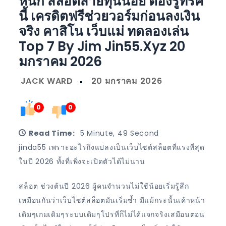
หนัก สล็อตสายทุนน้อย ต้องรู้ทริค
นี้ เครดิตฟรีช่วยวอร์มก่อนลงเงิน
จริง คาสิโน เว็บแม่ ทดลองเล่น
Top 7 By Jim Jin55.xyz 20
มกราคม 2026
0
0
Read Time:
5 Minute, 49 Second
jinda55 เพราะอะไรถึงแปลงเป็นเว็บไซต์สล็อตที่แรงที่สุด
ในปี 2026 ทั้งที่เพิ่งจะเปิดตัวได้ไม่นาน
สล็อต ช่วงต้นปี 2026 ผู้คนจำนวนไม่ใช้น้อยเริ่มรู้สึก
เหมือนกันว่าเว็บไซต์สล็อตมันเริ่มซ้ำ มีแม้กระนั้นเค้าหน้า
เดิมๆเกมเดิมๆระบบเดิมๆโปรที่ก็ไม่ได้แจกจริงเสมือนตอน