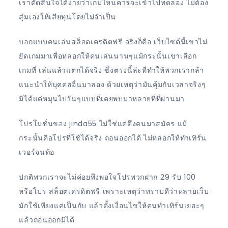
เราตัดสินใจได้ง่ายว่าเกมไหนควรจะเข้าไปทดลอง ไม่ต้อง
สุ่มเองให้เสียทุนโดยไม่จำเป็น
บอกแบบคนเล่นสล็อตเครดิตฟรี จริงก็คือ เว็บไซต์นี้เขาไม่
ยัดเกมมาเพื่อหลอกให้คนเล่นนานๆแม้กระนั้นเขาเลือก
เกมที่ เล่นแล้วแตกได้จริง ซึ่งตรงนี้ล่ะที่ทำให้พวกเรากล้า
แนะนำให้บุคคลอื่นมาลอง ด้วยเหตุว่ามันคุ้มกับเวลาจริงๆ
มิได้แค่หมุนไปวันๆแบบที่เคยพบมาหลายที่ที่ผ่านมา
โปรโมชั่นของ jinda55 ไม่ใช่แค่ดึงคนมาสมัคร แม้
กระนั้นคือโปรที่ใช้ได้จริง ถอนออกได้ ไม่หลอกให้ทำเทิร์น
เวอร์จนท้อ
ปกติพวกเราจะไม่ค่อยพึงพอใจโปรพวกฝาก 29 รับ 100
หรือโปร สล็อตเครดิตฟรี เพราะเหตุว่าทราบดีว่าหลายเว็บ
มักใช้เพียงแค่เป็นกับ แล้วตั้งเงื่อนไขให้คนทำเทิร์นเยอะๆ
แล้วถอนออกมิได้