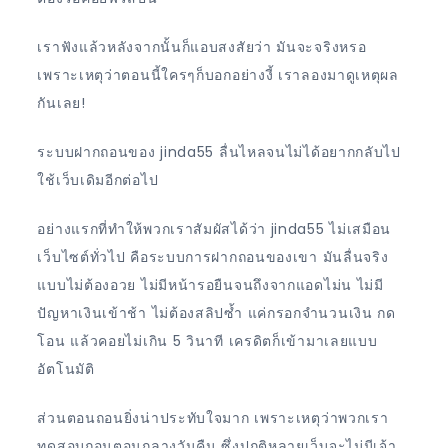
เราฟังแล้วหลังจากนั้นก็แอบสงสัยว่า มันจะจริงหรอ
เพราะเหตุว่าตอนนี้ใครๆก็บอกอย่างงี้ เราลองมาดูเหตุผล
กันเลย!
ระบบฝากถอนของ jinda55 ลื่นไหลจนไม่ได้อยากกลับไป
ใช้เว็บเดิมอีกต่อไป
อย่างแรกที่ทำให้พวกเราสัมผัสได้ว่า jinda55 ไม่เสมือน
เว็บไซต์ทั่วไป คือระบบการฝากถอนของเขา มันลื่นจริง
แบบไม่ต้องอวย ไม่มีหน้ารอยืนจนถึงจากแอดไม่น ไม่มี
ปัญหาเงินเข้าช้า ไม่ต้องสลิปซ้ำ แค่กรอกจำนวนเงิน กด
โอน แล้วคอยไม่เกิน 5 วินาที เครดิตก็เข้ามาเลยแบบ
อัตโนมัติ
ส่วนตอนถอนยิ่งน่าประทับใจมาก เพราะเหตุว่าพวกเรา
ทดสอบถอนตอนกลางวันคืน ซึ่งปกติหลายเว็บจะไม่มีเจ้า