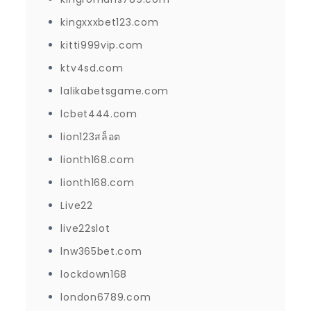
kingxxxbet123.com
kitti999vip.com
ktv4sd.com
lalikabetsgame.com
lcbet444.com
lion123สล็อต
lionth168.com
lionth168.com
Live22
live22slot
lnw365bet.com
lockdown168
london6789.com