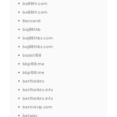
ba88th.com
ba88th.com
Baccarat
baj88thb
baj88thbz.com
baj88thbz.com
baslot168
bbp168.me
bbp168.me
betflixtikto
betflixtikto.info
betflixtikto.info
betm4vip.com
betway