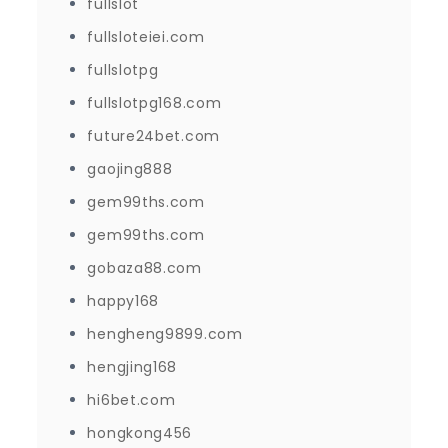
fullslot
fullsloteiei.com
fullslotpg
fullslotpg168.com
future24bet.com
gaojing888
gem99ths.com
gem99ths.com
gobaza88.com
happy168
hengheng9899.com
hengjing168
hi6bet.com
hongkong456