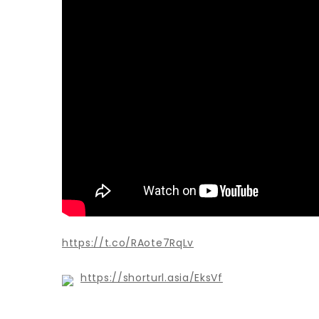
https://t.co/RAote7RqLv
https://shorturl.asia/EksVf