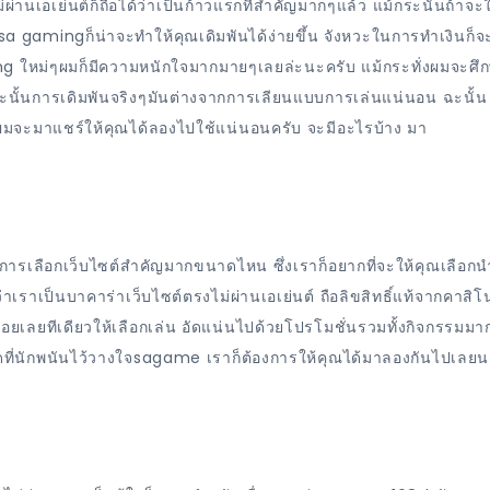
านเอเย่นต์ก็ถือได้ว่าเป็นก้าวแรกที่สำคัญมากๆแล้ว แม้กระนั้นถ้าจะใ
นsa gamingก็น่าจะทำให้คุณเดิมพันได้ง่ายขึ้น จังหวะในการทำเงินก็
ming ใหม่ๆผมก็มีความหนักใจมากมายๆเลยล่ะนะครับ แม้กระทั่งผมจะศึ
ระนั้นการเดิมพันจริงๆมันต่างจากการเลียนแบบการเล่นแน่นอน ฉะนั้น
ที ผมจะมาแชร์ให้คุณได้ลองไปใช้แน่นอนครับ จะมีอะไรบ้าง มา
การเลือกเว็บไซต์สำคัญมากขนาดไหน ซึ่งเราก็อยากที่จะให้คุณเลือก
เราเป็นบาคาร่าเว็บไซต์ตรงไม่ผ่านเอเย่นต์ ถือลิขสิทธิ์แท้จากคาสิโน
เลยทีเดียวให้เลือกเล่น อัดแน่นไปด้วยโปรโมชั่นรวมทั้งกิจกรรมมาก
ี่นักพนันไว้วางใจsagame เราก็ต้องการให้คุณได้มาลองกันไปเลยน