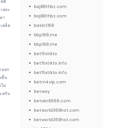
ห้ดี
baj88thbz.com
จะเยอะ
baj88thbz.com
กษา
 เคล็ด
baslot168
bbp168.me
bbp168.me
betflixtikto
betflixtikto.info
นำออก
betflixtikto.info
ชั้น
betm4vip.com
ไม่
betway
ะครับ
betwin6666.com
betworld369hot.com
betworld369hot.com