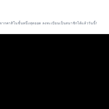
มจากคาสิโนชั้นหนึ่งสุดยอด ลงทะเบียนเป็นสมาชิกได้แล้ววันนี้!