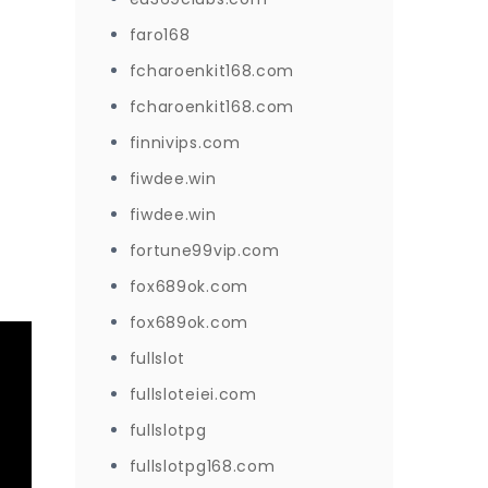
faro168
fcharoenkit168.com
fcharoenkit168.com
finnivips.com
fiwdee.win
fiwdee.win
fortune99vip.com
fox689ok.com
fox689ok.com
fullslot
fullsloteiei.com
fullslotpg
fullslotpg168.com