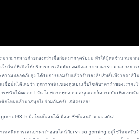
ีเยอะมากมากมายก่ายกองกว่าเมื่อก่อนมากๆครับผม ทำให้ผู้คนจำนวนมา
็นเว็บไซต์ที่เปิดให้บริการการเดิมพันยอดฮิตอย่าง บาคาร่า มาอย่างยา
ละความปลอดภัยสูง ได้รับการยอมรับแล้วก็รับรองลิขสิทธิ์แท้จากคาสิโน
ชื่อมั่นได้เลยว่า ทุกการพนันของคุณบนเว็บไซต์บาคาร่าของเราจะไม
ับการพนันได้ตลอด 1 วัน ไม่พลาดทุกความสนุกและก็ความบันเทิงแบบจัด
ชิกใหม่แล้วมาสนุกไปร่วมกันครับ สมัครเลย!
me168th มือใหม่ก็เล่นได้ มืออาชีพก็เล่นดี มาลองกัน!
าเทคนิคการเล่นบาคาร่าออนไลน์กับเรา sa gaming อยู่ใช่ไหมครับ?