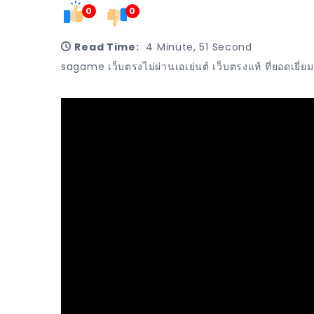
0
0
Read Time:
4 Minute, 51 Second
sagame เว็บตรงไม่ผ่านเอเย่นต์ เว็บตรงแท้ ที่ยอดเยี่ย