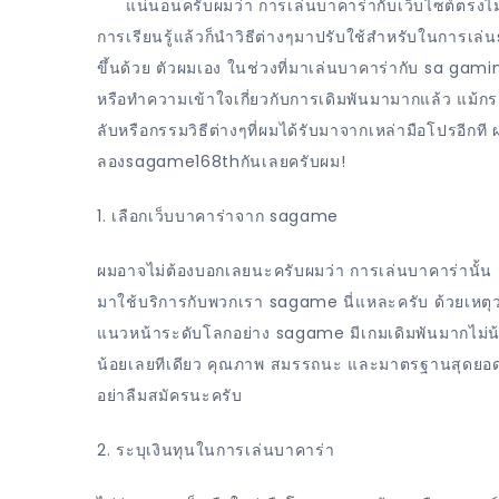
แน่นอนครับผมว่า การเล่นบาคาร่ากับเว็บไซต์ตรงไม่ผ่
การเรียนรู้แล้วก็นำวิธีต่างๆมาปรับใช้สำหรับในการเล่
ขึ้นด้วย ตัวผมเอง ในช่วงที่มาเล่นบาคาร่ากับ sa ga
หรือทำความเข้าใจเกี่ยวกับการเดิมพันมามากแล้ว แม้ก
ลับหรือกรรมวิธีต่างๆที่ผมได้รับมาจากเหล่ามือโปรอีก
ลองsagame168thกันเลยครับผม!
1. เลือกเว็บบาคาร่าจาก sagame
ผมอาจไม่ต้องบอกเลยนะครับผมว่า การเล่นบาคาร่านั้น 
มาใช้บริการกับพวกเรา sagame นี่แหละครับ ด้วยเหตุว่า
แนวหน้าระดับโลกอย่าง sagame มีเกมเดิมพันมากไม่น้อย
น้อยเลยทีเดียว คุณภาพ สมรรถนะ และมาตรฐานสุดยอดท
อย่าลืมสมัครนะครับ
2. ระบุเงินทุนในการเล่นบาคาร่า