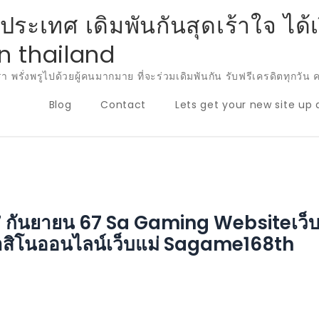
ะเทศ เดิมพันกันสุดเร้าใจ ได้เง
n thailand
รั่งพรูไปด้วยผู้คนมากมาย ที่จะร่วมเดิมพันกัน รับฟรีเครดิตทุกว
Blog
Contact
Lets get your new site up 
 กันยายน 67 Sa Gaming Websiteเว็
่ำ คาสิโนออนไลน์เว็บแม่ Sagame168th