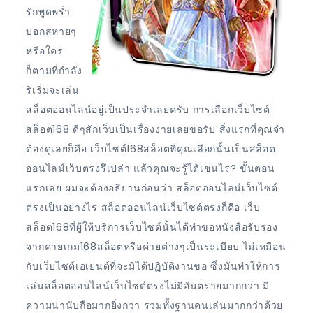
รักพูดพร่ำ
บอกสหายๆ
หรือใคร
ก็ตามที่กำลัง
ริเริ่มจะเล่น
สล็อตออนไลน์อยู่เป็นประจำเลยครับ การเลือกเว็บไซต์
สล็อต168 ดีๆสักเว็บเป็นเรื่องง่ายเลยขอรับ สิ่งแรกที่คุณจำ
ต้องดูเลยก็คือ เว็บไซต์168สล็อตที่คุณเลือกนั้นเป็นสล็อต
ออนไลน์เว็บตรงรึเปล่า แล้วคุณจะรู้ได้เช่นไร? ขั้นตอน
แรกเลย ผมจะต้องอธิยานก่อนว่า สล็อตออนไลน์เว็บไซต์
ตรงเป็นอย่างไร สล็อตออนไลน์เว็บไซต์ตรงก็คือ เว็บ
สล็อต168ที่ผู้ให้บริการเว็บไซต์นั้นได้ทำขอหนังสือรับรอง
จากค่ายเกม168สล็อตหรือค่ายต่างๆเป็นระเบียบ ไม่เหมือน
กับเว็บไซต์เอเย่นต์ที่จะมิได้ปฏิบัติงานขอ ซึ่งมันทำให้การ
เล่นสล็อตออนไลน์เว็บไซต์ตรงไม่มีอันตรายมากกว่า มี
ความน่านับถือมากยิ่งกว่า รวมทั้งฐานคนเล่นมากกว่าด้วย