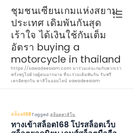
Skip
ชุมชนเซียนเกมแห่งสยาม
to
ประเทศ เดิมพันกันสุด
content
เร้าใจ ได้เงินใช้กันเต็ม
อัตรา buying a
motorcycle in thailand
https://sawadeesiam.com มาร่วมเล่นเกมกับพวกเรา
พรั่งพรูไปด้วยผู้คนมากมาย ที่จะร่วมเดิมพันกัน รับฟรี
เครดิตทุกวัน คาสิโนออนไลน์ sawadeesiam
สล็อต168
Tagged
สล็อตคาสิโน
ทางเข้าสล็อต168 โปรสล็อตเว็บ