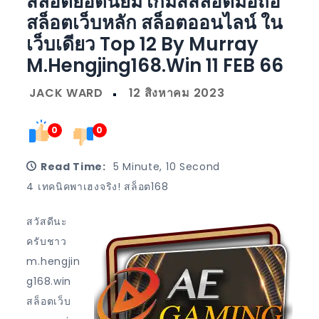
สล็อตยอดนิยม เกมส์สล็อตมือถือ
สล็อตเว็บหลัก สล็อตออนไลน์ ใน
เว็บเดียว Top 12 By Murray
M.hengjing168.win 11 FEB 66
0
0
Read Time:
5 Minute, 10 Second
4 เทคนิคพาเฮงจริง! สล็อต168
สวัสดีนะ
ครับชาว
m.hengjin
g168.win
สล็อตเว็บ