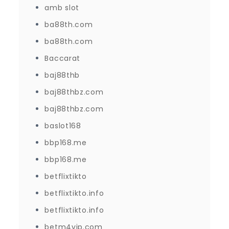
amb slot
ba88th.com
ba88th.com
Baccarat
baj88thb
baj88thbz.com
baj88thbz.com
baslot168
bbp168.me
bbp168.me
betflixtikto
betflixtikto.info
betflixtikto.info
betm4vip.com