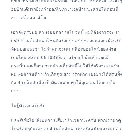
สุขภาพร่างกายกันด้วยครับผม นอนเล่น 168สล็อต กันชิวๆ
อยู่บ้านดีมากยิ่งกว่าออกไปภายนอกบ้านนะครับในตอนนี้
ฮ่า… สล็อตคาสิโน
เอาล่ะครับผม สำหรับบทความในวันนี้ ผมก็ต้องการจะมา
แชร์ 5 เคล็ดลับพาโชคดีจริงแบบฉบับของผมและเพื่อนรัก
ที่ผมบอกเลยว่า ไม่ว่าคุณจะเล่นสล็อตออนไลน์ของค่าย
เกมไหน สล็อต168 168สล็อต หรืออะไรก็แล้วแต่แม้
กระนั้น คุณก็สามารถนำเคล็ดลับนี้ไปใช้ได้จริงๆเลยครับ
ผม ผมการันตีว่า ถ้าเกิดคุณสามารถทำตามอย่างได้ครบทั้ง
ยัง 4 เคล็ดลับนี้ล่ะก็ มันจะช่วยทำให้คุณเล่นได้มากขึ้น
แบบ
ไม่รู้ตัวเลยล่ะครับ
และก็เพื่อไม่ให้เป็นการเสียเวล่ำเวลานะครับ พวกเรามาดู
ไปพร้อมๆกันเลยว่า 4 เคล็ดลับพาเฮงจริงฉบับของผมแล้ว