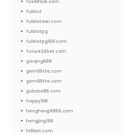
fox689ok.com
fullslot
fullsloteiei.com
fullslotpg
fullslotpg168.com
future24bet.com
gaojing888
gem99ths.com
gem99ths.com
gobaza88.com
happy168
hengheng9899.com
hengjing168
hi6bet.com