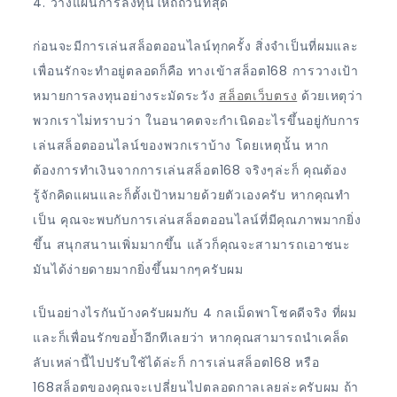
4. วางแผนการลงทุนให้ถี่ถ้วนที่สุด
ก่อนจะมีการเล่นสล็อตออนไลน์ทุกครั้ง สิ่งจำเป็นที่ผมและ
เพื่อนรักจะทำอยู่ตลอดก็คือ ทางเข้าสล็อต168 การวางเป้า
หมายการลงทุนอย่างระมัดระวัง
สล็อตเว็บตรง
ด้วยเหตุว่า
พวกเราไม่ทราบว่า ในอนาคตจะกำเนิดอะไรขึ้นอยู่กับการ
เล่นสล็อตออนไลน์ของพวกเราบ้าง โดยเหตุนั้น หาก
ต้องการทำเงินจากการเล่นสล็อต168 จริงๆล่ะก็ คุณต้อง
รู้จักคิดแผนและก็ตั้งเป้าหมายด้วยตัวเองครับ หากคุณทำ
เป็น คุณจะพบกับการเล่นสล็อตออนไลน์ที่มีคุณภาพมากยิ่ง
ขึ้น สนุกสนานเพิ่มมากขึ้น แล้วก็คุณจะสามารถเอาชนะ
มันได้ง่ายดายมากยิ่งขึ้นมากๆครับผม
เป็นอย่างไรกันบ้างครับผมกับ 4 กลเม็ดพาโชคดีจริง ที่ผม
และก็เพื่อนรักขอย้ำอีกทีเลยว่า หากคุณสามารถนำเคล็ด
ลับเหล่านี้ไปปรับใช้ได้ล่ะก็ การเล่นสล็อต168 หรือ
168สล็อตของคุณจะเปลี่ยนไปตลอดกาลเลยล่ะครับผม ถ้า