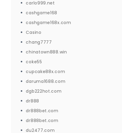
carlo999.net
cashgame168
cashgame168x.com
Casino
chang7777
chinatown888.win
coke55
cupcake88x.com
daruma1688.com
dgb222hot.com
dr888
dr888bet.com
dr888bet.com
du2477.com