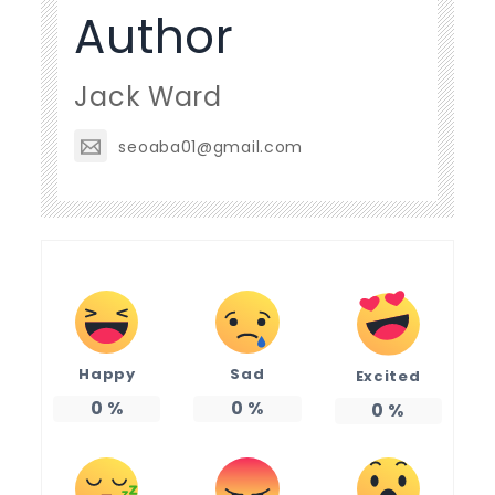
Author
Jack Ward
seoaba01@gmail.com
Happy
Sad
Excited
0
%
0
%
0
%