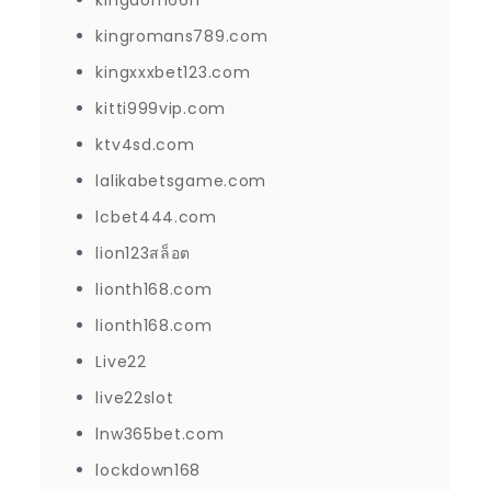
kingdom66n
kingromans789.com
kingxxxbet123.com
kitti999vip.com
ktv4sd.com
lalikabetsgame.com
lcbet444.com
lion123สล็อต
lionth168.com
lionth168.com
Live22
live22slot
lnw365bet.com
lockdown168