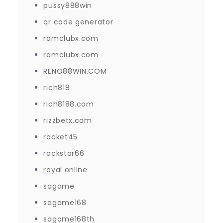
pussy888win
qr code generator
ramclubx.com
ramclubx.com
RENO88WIN.COM
rich818
rich8188.com
rizzbetx.com
rocket45
rockstar66
royal online
sagame
sagame168
sagame168th