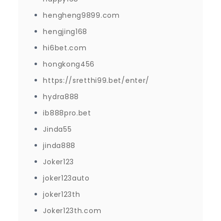
hengheng9899.com
hengjing168
hi6bet.com
hongkong456
https://sretthi99.bet/enter/
hydra888
ib888pro.bet
Jinda55
jinda888
Joker123
joker123auto
joker123th
Joker123th.com