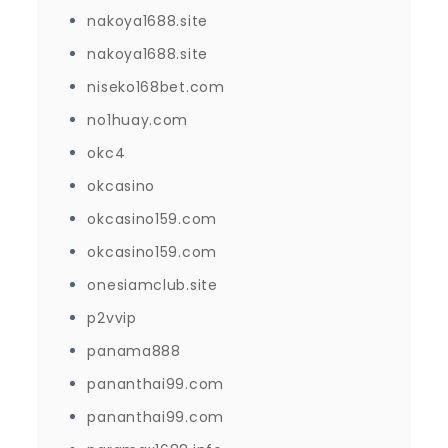
nakoya1688.site
nakoya1688.site
niseko168bet.com
no1huay.com
okc4
okcasino
okcasino159.com
okcasino159.com
onesiamclub.site
p2vvip
panama888
pananthai99.com
pananthai99.com