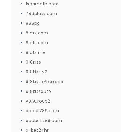
1xgameth.com
789pluss.com
888pg
8lots.com
8lots.com
8lots.me
918Kiss
918kiss v2
918kiss เข้าสู่ระบบ
918kissauto
ABAGroup2
abbet789.com
acebet789.com
allbet24hr