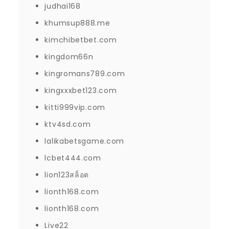
judhai168
khumsup888.me
kimchibetbet.com
kingdom66n
kingromans789.com
kingxxxbet123.com
kitti999vip.com
ktv4sd.com
lalikabetsgame.com
lcbet444.com
lion123สล็อต
lionth168.com
lionth168.com
Live22