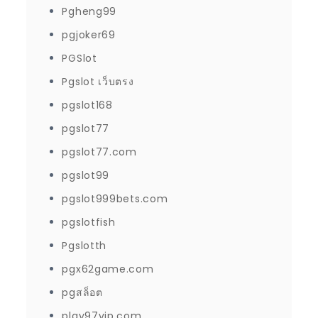
Pgheng99
pgjoker69
PGSlot
Pgslot เว็บตรง
pgslot168
pgslot77
pgslot77.com
pgslot99
pgslot999bets.com
pgslotfish
Pgslotth
pgx62game.com
pgสล็อต
play97vip.com