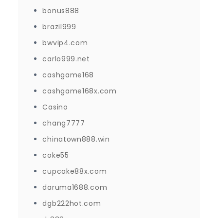
bonus888
brazil999
bwvip4.com
carlo999.net
cashgame168
cashgame168x.com
Casino
chang7777
chinatown888.win
coke55
cupcake88x.com
daruma1688.com
dgb222hot.com