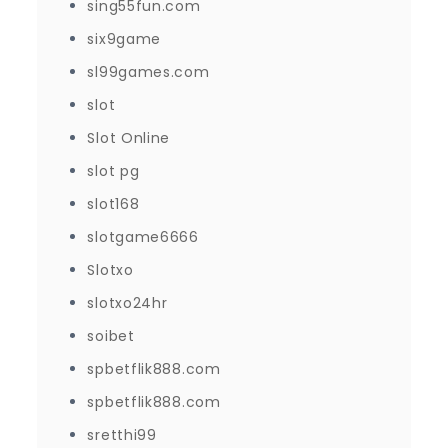
sing55fun.com
six9game
sl99games.com
slot
Slot Online
slot pg
slot168
slotgame6666
Slotxo
slotxo24hr
soibet
spbetflik888.com
spbetflik888.com
sretthi99