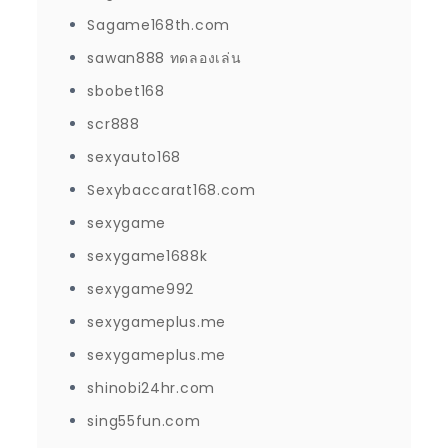
Sagame168th.com
sawan888 ทดลองเล่น
sbobet168
scr888
sexyauto168
Sexybaccarat168.com
sexygame
sexygame1688k
sexygame992
sexygameplus.me
sexygameplus.me
shinobi24hr.com
sing55fun.com