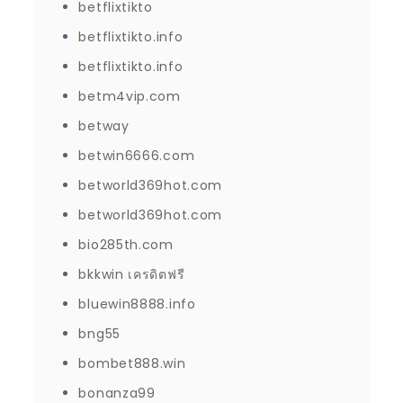
betflixtikto
betflixtikto.info
betflixtikto.info
betm4vip.com
betway
betwin6666.com
betworld369hot.com
betworld369hot.com
bio285th.com
bkkwin เครดิตฟรี
bluewin8888.info
bng55
bombet888.win
bonanza99