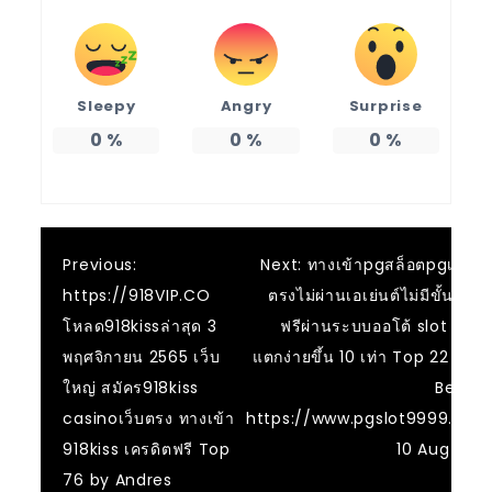
Sleepy
Angry
Surprise
0
%
0
%
0
%
แนะแนว
Previous:
Next:
ทางเข้าpgสล็อตpgเว็บ
https://918VIP.CO
ตรงไม่ผ่านเอเย่นต์ไม่มีขั้นต่ํา
เรื่อง
โหลด918kissล่าสุด 3
ฟรีผ่านระบบออโต้ slot pg
พฤศจิกายน 2565 เว็บ
แตกง่ายขึ้น 10 เท่า Top 22 by
ใหญ่ สมัคร918kiss
Belle
casinoเว็บตรง ทางเข้า
https://www.pgslot9999.co
918kiss เครดิตฟรี Top
10 Aug 23
76 by Andres