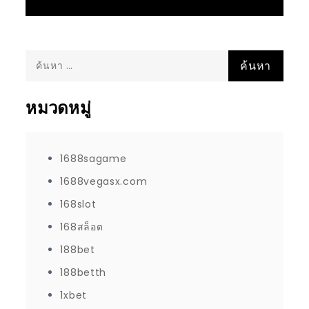
ค้นหา
สำหรับ:
หมวดหมู่
1688sagame
1688vegasx.com
168slot
168สล็อต
188bet
188betth
1xbet