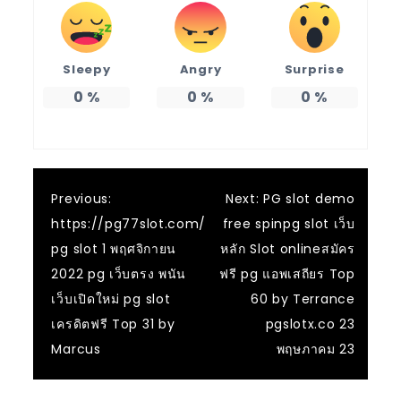
Sleepy
Angry
Surprise
0
%
0
%
0
%
แนะแนว
Previous:
Next:
PG slot demo
https://pg77slot.com/
free spinpg slot เว็บ
เรื่อง
pg slot 1 พฤศจิกายน
หลัก Slot onlineสมัคร
2022 pg เว็บตรง พนัน
ฟรี pg แอพเสถียร Top
เว็บเปิดใหม่ pg slot
60 by Terrance
เครดิตฟรี Top 31 by
pgslotx.co 23
Marcus
พฤษภาคม 23