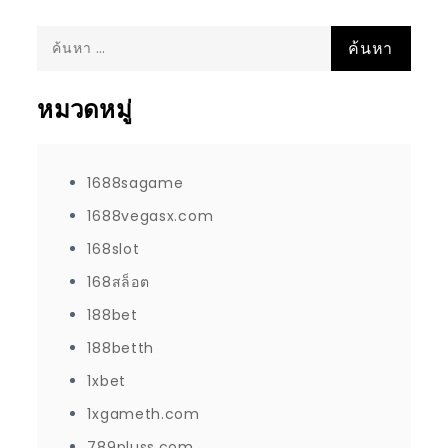
ค้นหา
สำหรับ:
หมวดหมู่
1688sagame
1688vegasx.com
168slot
168สล็อต
188bet
188betth
1xbet
1xgameth.com
789pluss.com