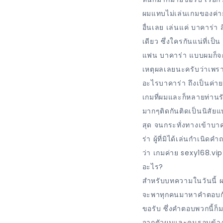
ผมแทบไม่เล่นเกมของค่า
อื่นเลย เล่นแค่ บาคาร่า สิ
เดียว ซึ่งใครกันแน่ที่เป็น
แฟน บาคาร่า แบบผมก็จะร
เหตุผลเลยนะครับว่าเพร
อะไรบาคาร่า ถึงเป็นค่าย
เกมที่ผมและก็หลายท่านร
มากๆติดกันติดเป็นนิสัย
สุด จนกระทั่งทางเข้าบา
ร่า ผู้ที่มิได้เล่นกำเนิดค
ว่า เกมค่าย sexy168.vipม
อะไร?
สำหรับบทความในวันนี้ ผ
จะพาทุกคนมาหาคำตอบก
ขอรับ ซึ่งคำตอบพวกนี้ก็
จากตัวผมและคนรอบข้างท