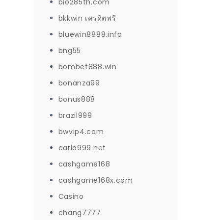
bio285th.com
bkkwin เครดิตฟรี
bluewin8888.info
bng55
bombet888.win
bonanza99
bonus888
brazil999
bwvip4.com
carlo999.net
cashgame168
cashgame168x.com
Casino
chang7777