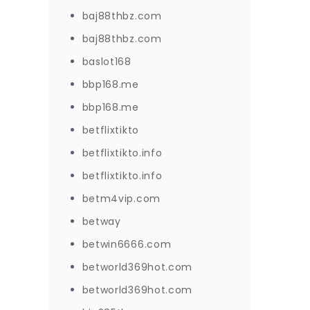
baj88thbz.com
baj88thbz.com
baslot168
bbp168.me
bbp168.me
betflixtikto
betflixtikto.info
betflixtikto.info
betm4vip.com
betway
betwin6666.com
betworld369hot.com
betworld369hot.com