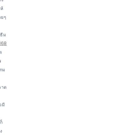
ห้
ายๆ
ธีม
168
ุด
พ
เกม
ตลาด
วมี
ก็
ิง