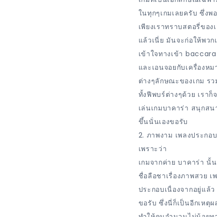
ในทุกๆเกมเลยครับ ซึ่งพ
เพียงเราทราบสตอรี่ของ
แล้วเนี่ย มันจะก่อให้พวก
เข้าใจทางเข้า baccara
และเอนจอยกับเครื่องหม
ต่างๆลักษณะของเกม รว
ทั้งฟีพบร์ต่างๆด้วย เราก็
เล่นเกมบาคาร่า สนุกส
ขึ้นนั่นเองขอรับ
2. ภาพงาม เพลงประกอ
เพราะว่า
เกมจากค่าย บาคาร่า นั้น
ชื่อลือชาเรื่องภาพสวย เ
ประกอบเนื่องจากอยู่แล้ว
ขอรับ ซึ่งนี่ก็เป็นอีกเหตุผล
ทำให้คนจำนวนไม่น้อยท