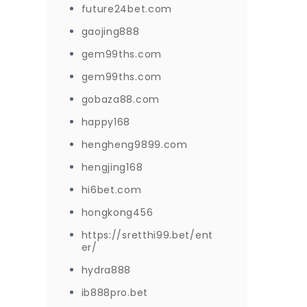
future24bet.com
gaojing888
gem99ths.com
gem99ths.com
gobaza88.com
happy168
hengheng9899.com
hengjing168
hi6bet.com
hongkong456
https://sretthi99.bet/ent
er/
hydra888
ib888pro.bet