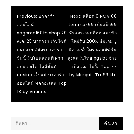
แนะแนว
Previous:
บาคาร่า
Next:
สล็อต 8 NOV 68
ออนไลน์
temmax69 เต็มแม็ก69
เรื่อง
sagame168th.shop 29
หัวแถวเกมสล็อต สมาชิก
ต.ค. 25 บาคาร่า เว็บไซต์
ใหม่รับ 200% ธีมเกม ยู
แตกง่าย สมัครบาคาร่า
นีค ไม่ซ้ำใคร คอมมิชชั่น
วันนี้ รับโบนัสทันที ฝาก-
สูงสุดในไทย pgslot จ่าย
ถอน ออโต้ ไม่มีขั้นต่ำ
เต็มแม็ก ไม่กั๊ก Top 77
casino เว็บแม่ บาคาร่า
by Marquis Tm69.life
ออนไลน์ ทดลองเล่น Top
13 by Arianne
ค้นหา
สำหรับ: