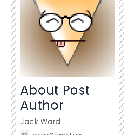
About Post
Author
Jack Ward