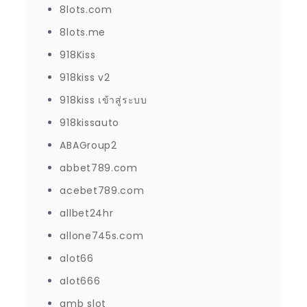
8lots.com
8lots.me
918Kiss
918kiss v2
918kiss เข้าสู่ระบบ
918kissauto
ABAGroup2
abbet789.com
acebet789.com
allbet24hr
allone745s.com
alot66
alot666
amb slot