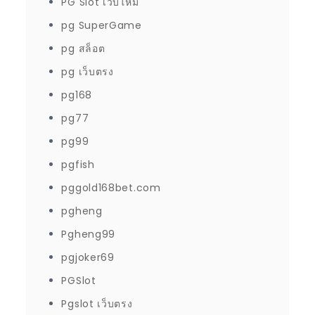
PG Slot เว็บใหม่
pg SuperGame
pg สล็อต
pg เว็บตรง
pg168
pg77
pg99
pgfish
pggold168bet.com
pgheng
Pgheng99
pgjoker69
PGSlot
Pgslot เว็บตรง