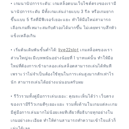
• เกมนานัปการระดับ: เกมสล็อตบนเว็บไซต์ตรงของเรามี
นานัปการระดับ มีทั้งเกมเล่นง่ายแบบ 3 รีล หรือเกมยาก
ขึ้นแบบ 5 รีลที่มีฟีเจอร์เยอะแยะ ทำให้มือใหม่สามารถ
เลือกเกมที่เหมาะสมกับตัวองได้มากขึ้น ไม่เคยทราบสึกหัว
แข็งเหลือเกิน
• เริ่มต้นเดิมพันขั้นต่ำได้:
live22slot
เกมสล็อตของเรา
ส่วนใหญ่จะมีเบทพนันอย่างน้อยที่ 1 บาทแค่นั้น ทำให้มือ
ใหม่ที่ต้องการเข้ามาลองเล่นสล็อตสามารถเล่นได้ทันที
เพราะว่าไม่จำเป็นต้องใช้ทุนในการเล่นสูงมากสักเท่าไร
นัก สามารถเล่นได้อย่างแน่นอนครับผม
• รีวิวรวมทั้งคู่มือการเล่นเยอะ: คุณจะเห็นได้ว่า เว็บตรง
ของเรามีรีวิวเกมดีๆเยอะแยะ รวมทั้งด้านในเกมแต่ละเกม
มีคู่มือการเล่นมากไม่น้อยเลยทีเดียวที่อธิบายทุกอย่างใน
เกมอย่างละเอียด ทำให้ท่านสามารถทำความเข้าใจแล้วก็
เล่นได้เลย