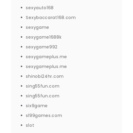
sexyauto168
Sexybaccarat168.com
sexygame
sexygame1688k
sexygame992
sexygameplus.me
sexygameplus.me
shinobi24hr.com
sing55fun.com
sing55fun.com
six9game
sl99games.com
slot