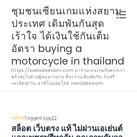
Skip
ชุมชนเซียนเกมแห่งสยาม
to
ประเทศ เดิมพันกันสุด
content
เร้าใจ ได้เงินใช้กันเต็ม
อัตรา buying a
motorcycle in thailand
https://sawadeesiam.com มาร่วมเล่นเกมกับพวกเรา
พรั่งพรูไปด้วยผู้คนมากมาย ที่จะร่วมเดิมพันกัน รับฟรี
เครดิตทุกวัน คาสิโนออนไลน์ sawadeesiam
สล็อต
Tagged
live22
สล็อต เว็บตรง แท้ ไม่ผ่านเอเย่นต์