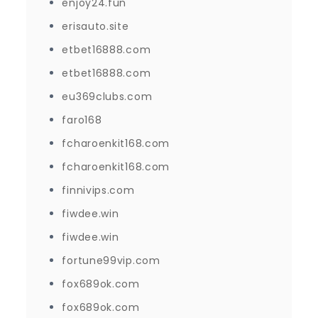
enjoy24.fun
erisauto.site
etbet16888.com
etbet16888.com
eu369clubs.com
faro168
fcharoenkit168.com
fcharoenkit168.com
finnivips.com
fiwdee.win
fiwdee.win
fortune99vip.com
fox689ok.com
fox689ok.com