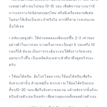
เบทอย่างต่ำเล่นไปก่อน 10-15 รอบ เพื่อพิจารณาเกมว่ามี
การแจกรางวัลนิดๆหน่อยๆไหม หรือมีเครื่องหมายพิเศษ
โผล่มาให้เห็นเป็นประจำหรือไม่ หากมีก็สามารถเล่นเกม
นั้นได้เลย
• สลับเบทสูงต่ำ: ให้ท่านทดลองเพิ่มเบทขึ้น 2-3 เท่าของ
อย่างต่ำในบางรอบ บางครั้งอาจจะเป็นทุก 5 รอบหรือ 10
รอบก็ได้ มันจะเป็นการกระตุ้นระบบให้ดึงรางวัลสะสม
ออกมาเร็วขึ้น เป็นเคล็ดลับเฉพาะตัวที่น่าดึงดูดจริงๆนะ
ครับ
• ใช้ออโต้สปิน: มือโปรโดยมากจะใช้ออโต้สปินเพื่อรีบ
จังหวะเท่านั้น ด้วยเหตุนั้น พวกเขาจะใช้ออโต้สปินแบบ
สั้นๆ10-20 รอบเพื่อรีบจังหวะของเกม แล้วหลังจากนั้นก็จะ
สปินด้วยตัวเองเป็นหลัก เพื่อควบคุมเกมทั้งหมดด้วยตัวเอง